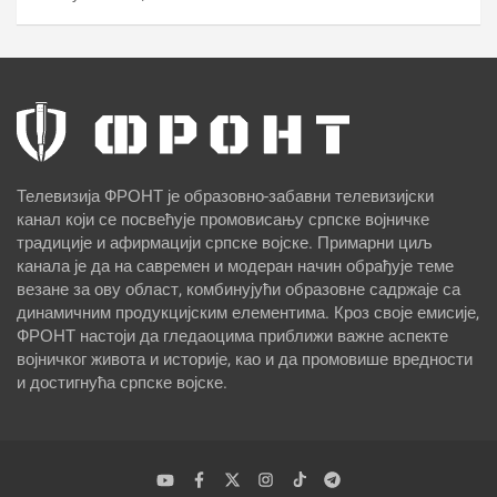
Телевизија ФРОНТ је образовно-забавни телевизијски
канал који се посвећује промовисању српске војничке
традиције и афирмацији српске војске. Примарни циљ
канала је да на савремен и модеран начин обрађује теме
везане за ову област, комбинујући образовне садржаје са
динамичним продукцијским елементима. Кроз своје емисије,
ФРОНТ настоји да гледаоцима приближи важне аспекте
војничког живота и историје, као и да промовише вредности
и достигнућа српске војске.