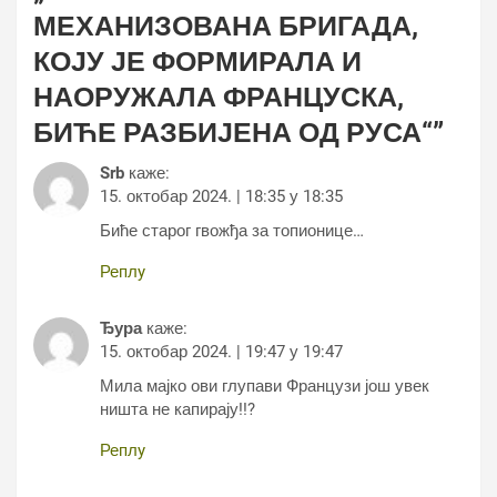
МЕХАНИЗОВАНА БРИГАДА,
КОЈУ ЈЕ ФОРМИРАЛА И
НАОРУЖАЛА ФРАНЦУСКА,
БИЋЕ РАЗБИЈЕНА ОД РУСА“
”
Srb
каже:
15. октобар 2024. | 18:35 у 18:35
Биће старог гвожђа за топионице…
Реплy
Ђура
каже:
15. октобар 2024. | 19:47 у 19:47
Мила мајко ови глупави Французи још увек
ништа не капирају!!?
Реплy