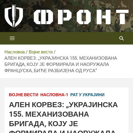
Скип
то
цонтент
Први војни канал у Србији
Телевизија ФРОНТ
Насловна
Војне вести
АЛЕН КОРВЕЗ: „УКРАЈИНСКА 155. МЕХАНИЗОВАНА
БРИГАДА, КОЈУ ЈЕ ФОРМИРАЛА И НАОРУЖАЛА
ФРАНЦУСКА, БИЋЕ РАЗБИЈЕНА ОД РУСА“
ВОЈНЕ ВЕСТИ
НАСЛОВНА-1
РАТ У УКРАЈИНИ
АЛЕН КОРВЕЗ: „УКРАЈИНСКА
155. МЕХАНИЗОВАНА
БРИГАДА, КОЈУ ЈЕ