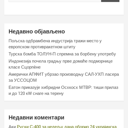
Недавно објављено
Пољска одбрамбена индустрија тражи место у
европском противракетном штиту
Турска бомба ТОЛУН-П спремна за борбену употребу
Индонезија почела градњу прве домаће подморнице
класе Сцорпèне
Амерички АПФИТ убрзао производњу САЛ-УХП ласера
за УССОЦОМ
Еатон приказује хибридни Осхкосх МТВР: тиши прилаз
и до 120 кW снаге на терену
Недавни коментари
Аки
Руски С-400 за недељу дана оборио 24 украјинска