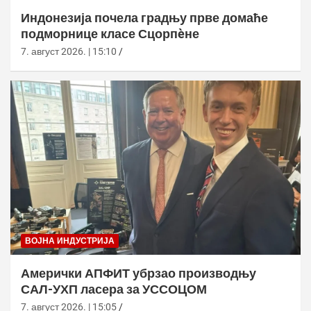
Индонезија почела градњу прве домаће
подморнице класе Сцорпèне
7. август 2026. | 15:10
ВОЈНА ИНДУСТРИЈА
Амерички АПФИТ убрзао производњу
САЛ-УХП ласера за УССОЦОМ
7. август 2026. | 15:05