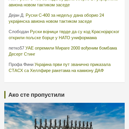
авиона новом тактиком заседе
Дејан Д.
Руски С-400 за недељу дана оборио 24
украјинска авиона новом тактиком заседе
Слободан
Руски војници тврде да су код Краснојарског
открили пољске борце у НАТО униформама
петко57
УАЕ опремили Мираге 2000 вођеним бомбама
Десерт Стинг
Профа Фини
Украјина први пут званично приказала
СТАСХ са Хеллфире ракетама на камиону ДАФ
Ако сте пропустили