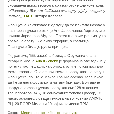
„
Ова бригада неће променити ток сукоба и биће
уништена артиљеријом и снагом руске технике, која,
штавише, у таквим биткама има одлучујућу ваздушну
надмоћ
„,
ТАСС
цитира Корвеза.
Француз је критиковао и одлуку да се бригада назове у
част француске краљице Ане Јарославне, ћерке руског
принца Јарослава Мудрог. Према његовим речима, у то
време на свету није било Украјине, а краљица
Француске била је руска принцеза.
Подсетимо, 155. засебна бригада Оружаних снага
Украјине имена
Ана Кијевска
је формирана ове године у
почетку као пешадијска бригада, али је потом постала
механизована. Она се припрема и наоружава на рачун
Француске, пошто је Макрон раније обећао Зеленском
да ће за њега формирати читаву бригаду. Бригада је
наоружана француским наоружањем: 128 оклопних
транспортера ВАБ, 18 самоходних топова Цаесар, 18
лаких оклопних ловаца тенкова на точковима АМX-10
РЦ, 20 ПОВР Милан и 10 војних камиона ТРМ.
Ознаке:
Министарство одбране Француске
,