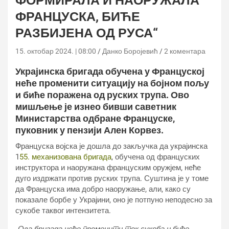
ФОРМИРАЛА И НАОРУЖАЛА
ФРАНЦУСКА, БИЋЕ
РАЗБИЈЕНА ОД РУСА“
15. октобар 2024. | 08:00
Данко Боројевић
2 коментара
Украјинска бригада обучена у Француској
неће променити ситуацију на бојном пољу
и биће поражена од руских трупа. Ово
мишљење је изнео бивши саветник
Министарства одбране Француске,
пуковник у пензији Ален Корвез.
Француска војска је дошла до закључка да украјинска
1
55. механизована бригада
, обучена од француских
инструктора и наоружана француским оружјем, неће
дуго издржати против руских трупа. Суштина је у томе
да Француска има добро наоружање, али, како су
показале борбе у Украјини, оно је потпуно неподесно за
сукобе таквог интензитета.