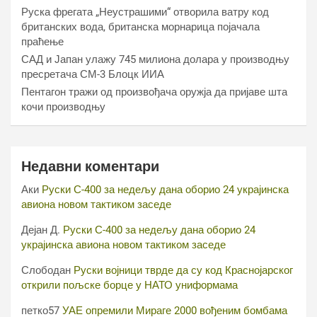
Руска фрегата „Неустрашими“ отворила ватру код
британских вода, британска морнарица појачала
праћење
САД и Јапан улажу 745 милиона долара у производњу
пресретача СМ-3 Блоцк ИИА
Пентагон тражи од произвођача оружја да пријаве шта
кочи производњу
Недавни коментари
Аки
Руски С-400 за недељу дана оборио 24 украјинска
авиона новом тактиком заседе
Дејан Д.
Руски С-400 за недељу дана оборио 24
украјинска авиона новом тактиком заседе
Слободан
Руски војници тврде да су код Краснојарског
открили пољске борце у НАТО униформама
петко57
УАЕ опремили Мираге 2000 вођеним бомбама