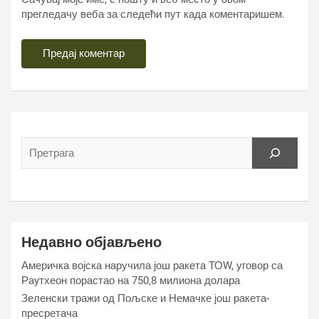
прегледачу веба за следећи пут када коментаришем.
Недавно објављено
Америчка војска наручила још ракета ТОW, уговор са
Раyтхеон порастао на 750,8 милиона долара
Зеленски тражи од Пољске и Немачке још ракета-
пресретача