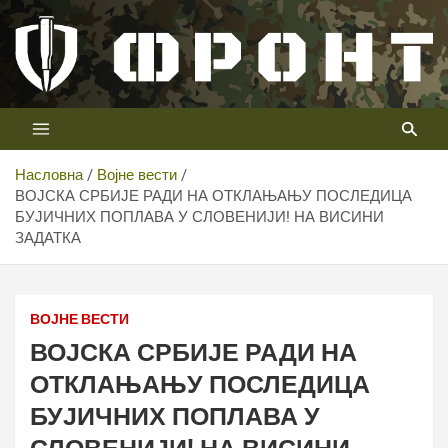
Скип
то
цонтент
Први војни канал у Србији
Телевизија ФРОНТ
Насловна
Војне вести
ВОЈСКА СРБИЈЕ РАДИ НА ОТКЛАЊАЊУ ПОСЛЕДИЦА
БУЈИЧНИХ ПОПЛАВА У СЛОВЕНИЈИ! НА ВИСИНИ
ЗАДАТКА
ВОЈНЕ ВЕСТИ
ВОЈСКА СРБИЈЕ РАДИ НА
ОТКЛАЊАЊУ ПОСЛЕДИЦА
БУЈИЧНИХ ПОПЛАВА У