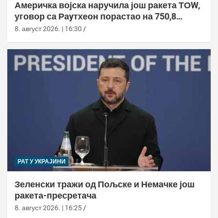
Америчка војска наручила још ракета ТОW,
уговор са Раyтхеон порастао на 750,8
милиона долара
8. август 2026. | 16:30
РАТ У УКРАЈИНИ
Зеленски тражи од Пољске и Немачке још
ракета-пресретача
8. август 2026. | 16:25