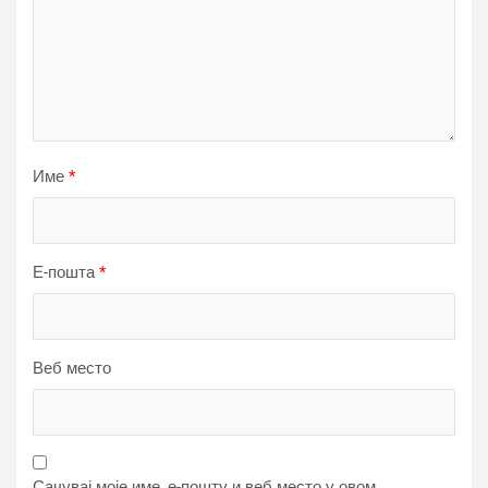
Име
*
Е-пошта
*
Веб место
Сачувај моје име, е-пошту и веб место у овом