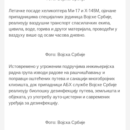
Летачке посаде хеликоптера Ми-17 и Х-145М, ојачане
припадницима специјалних јединица Војске Србије,
реализују ваздушни транспорт спасилачких екипа,
цивила, воде, горива и другог материјала, проводећи у
ваздуху више од осам часова дневно.
Фото: Војска Србије
Истовремено у угроженим подручјима инжињеријска
радна група изводи радове на рашчишћавању и
поправци оштећених путева и санацији многобројних
клизишта, док припадници АБХ службе Војске Србије
реализују биолошку дезинфекцију путева, земљишта и
објеката, уз употребу ауто-цистерни и савремених
уређаја за дезинфекцију.
Фото: Војска Србије