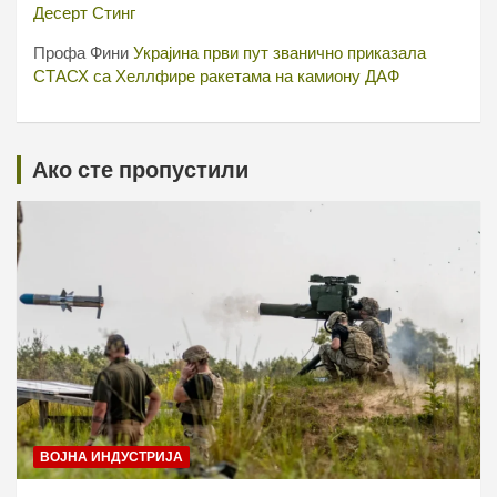
Десерт Стинг
Профа Фини
Украјина први пут званично приказала
СТАСХ са Хеллфире ракетама на камиону ДАФ
Ако сте пропустили
ВОЈНА ИНДУСТРИЈА