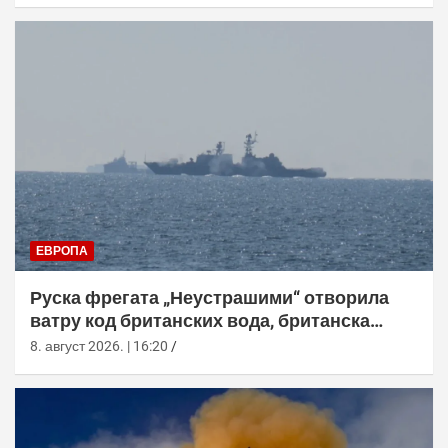
ЕВРОПА
Руска фрегата „Неустрашими“ отворила
ватру код британских вода, британска
морнарица појачала праћење
8. август 2026. | 16:20