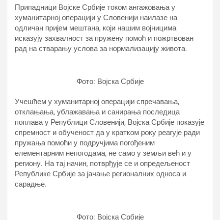
Припадници Војске Србије током ангажовања у
хуманитарној операцији у Словенији наилазе на
одличан пријем мештана, који нашим војницима
исказују захвалност за пружену помоћ и пожртвован
рад на стварању услова за нормализацију живота.
Фото: Војска Србије
Учешћем у хуманитарној операцији спречавања,
отклањања, ублажавања и санирања последица
поплава у Републици Словенији, Војска Србије показује
спремност и обученост да у кратком року реагује ради
пружања помоћи у подручјима погођеним
елементарним непогодама, не само у земљи већ и у
региону. На тај начин, потврђује се и опредељеност
Републике Србије за јачање регионалних односа и
сарадње.
Фото: Војска Србије