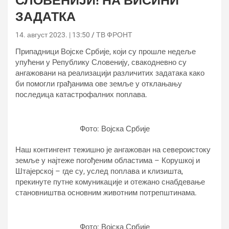
СЛОВЕНИЈИ! НА ВИСИНИ
ЗАДАТКА
14. август 2023. | 13:50
ТВ ФРОНТ
Припадници Војске Србије, који су прошле недеље
упућени у Републику Словенију, свакодневно су
ангажовани на реализацији различитих задатака како
би помогли грађанима ове земље у отклањању
последица катастрофалних поплава.
Фото: Војска Србије
Наш контингент тежишно је ангажован на североистоку
земље у најтеже погођеним областима – Корушкој и
Штајерској – где су, услед поплава и клизишта,
прекинуте путне комуникације и отежано снабдевање
становништва основним животним потрепштинама.
Фото: Војска Србије