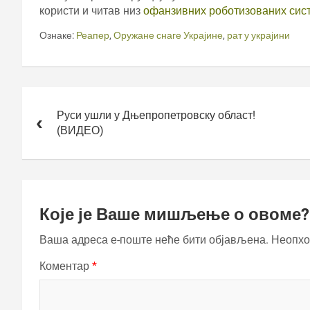
користи и читав низ
офанзивних роботизованих сис
Ознаке:
Реапер
,
Оружане снаге Украјине
,
рат у украјини
Кретање
чланка
Руси ушли у Дњепропетровску област!
(ВИДЕО)
Које је Ваше мишљење о овоме?
Ваша адреса е-поште неће бити објављена.
Неопхо
Коментар
*