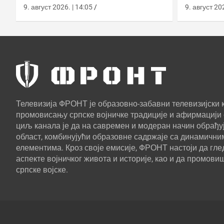
распада европског програма
прелаза
9. август 2026. | 14:05
9. август 202
састава
Телевизија ФРОНТ је образовно-забавни телевизијски к
промовисању српске војничке традиције и афирмацији 
циљ канала је да на савремен и модеран начин обрађуј
област, комбинујући образовне садржаје са динамични
елементима. Кроз своје емисије, ФРОНТ настоји да г
аспекте војничког живота и историје, као и да промови
српске војске.