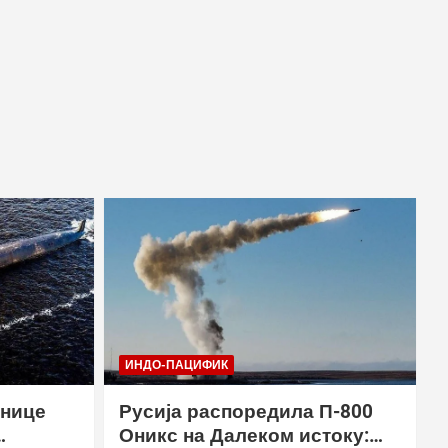
ИНДО-ПАЦИФИК
рнице
Русија распоредила П-800
Оникс на Далеком истоку: