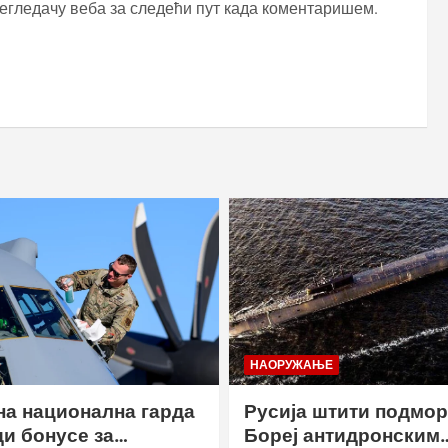
регледачу веба за следећи пут када коментаришем.
НАОРУЖАЊЕ
а национална гарда
Русија штити подмо
и бонусе за
Бореј антидронским