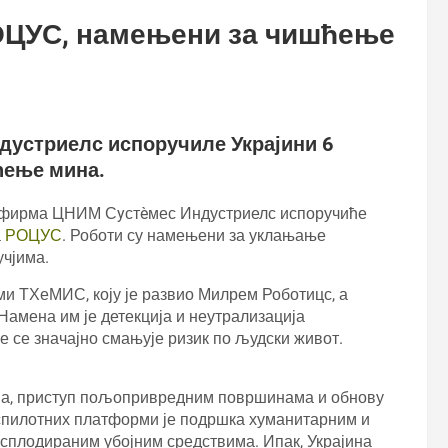
РОЦУС, намењени за чишћење
устриелс испоручиле Украјини 6
ћење мина.
а фирма ЦНИМ Сyстèмес Индустриелс испоручиће
а
РОЦУС
. Роботи су намењени за уклањање
учјима.
и ТХеМИС, коју је развио Милрем Роботицс, а
Намена им је детекција и неутрализација
 се значајно смањује ризик по људски живот.
ва, приступ пољопривредним површинама и обнову
еспилотних платформи је подршка хуманитарним и
ксплодираним убојним средствима. Ипак, Украјина