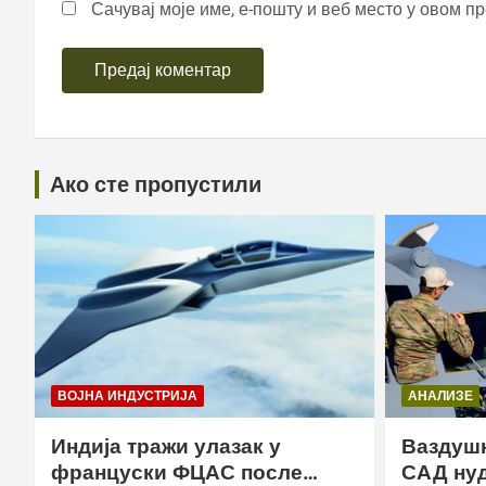
Сачувај моје име, е-пошту и веб место у овом п
Ако сте пропустили
ВОЈНА ИНДУСТРИЈА
АНАЛИЗЕ
Индија тражи улазак у
Ваздушн
француски ФЦАС после
САД нуд