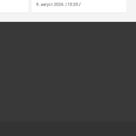
амчатки
„Бастион“ покрива Куриле,
9. август 2026. | 10:20
Камчатку и Чукотку