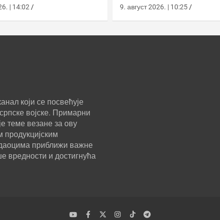
к из активног
мрежама у бази на К
6. | 14:02
9. август 2026. | 10:25
анал који се посвећује
српске војске. Примарни
е теме везане за ову
м продукцијским
ледаоцима приближи важне
ше вредности и достигнућа