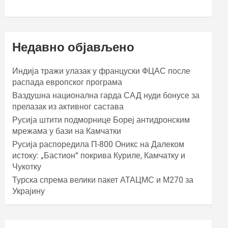
Недавно објављено
Индија тражи улазак у француски ФЦАС после
распада европског програма
Ваздушна национална гарда САД нуди бонусе за
прелазак из активног састава
Русија штити подморнице Бореј антидронским
мрежама у бази на Камчатки
Русија распоредила П-800 Оникс на Далеком
истоку: „Бастион“ покрива Куриле, Камчатку и
Чукотку
Турска спрема велики пакет АТАЦМС и М270 за
Украјину