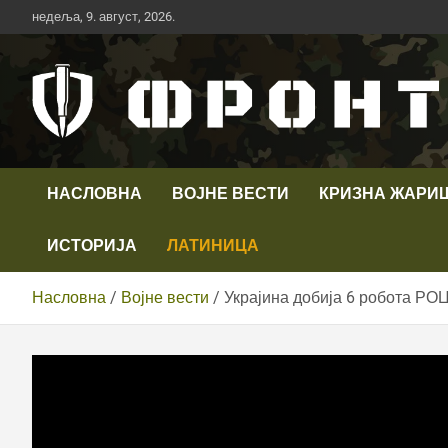
Скип
недеља, 9. август, 2026.
то
цонтент
Први војни канал у Србији
Телевизија ФРОНТ
НАСЛОВНА
ВОЈНЕ ВЕСТИ
КРИЗНА ЖАРИ
ИСТОРИЈА
ЛАТИНИЦА
Насловна
Војне вести
Украјина добија 6 робота Р