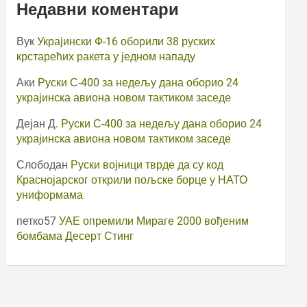
Недавни коментари
Вук
Украјински Ф-16 оборили 38 руских
крстарећих ракета у једном нападу
Аки
Руски С-400 за недељу дана оборио 24
украјинска авиона новом тактиком заседе
Дејан Д.
Руски С-400 за недељу дана оборио 24
украјинска авиона новом тактиком заседе
Слободан
Руски војници тврде да су код
Краснојарског открили пољске борце у НАТО
униформама
петко57
УАЕ опремили Мираге 2000 вођеним
бомбама Десерт Стинг