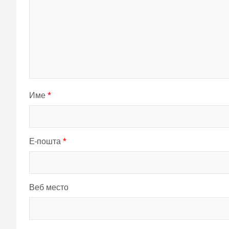
Име
*
Е-пошта
*
Веб место