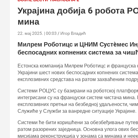
Украјина добија 6 робота 
мина
22. мај 2025. | 00:03
Игор Владић
Милрем Роботицс и ЦНИМ Сyстèмес Инд
беспосадних копнених система за чиш
Естонска компанија Милрем Роботицс и француск
Украјини шест нових беспосадних копнених систем
експлозивних средстава на ратом захваћеним подр
Системи РОЦУС су базирани на роботској платформ
интегрисани су на француски систем чистача мина. 
експлозивних претњи на безбедној удаљености, чиме
Служиће у Служби за ванредне ситуације Украјине.
Системи ће бити коришћени за обезбеђивање путе
ратом разорених заједница. Основна улога ових б
мисијама реконструкција у зонама са минама и нее