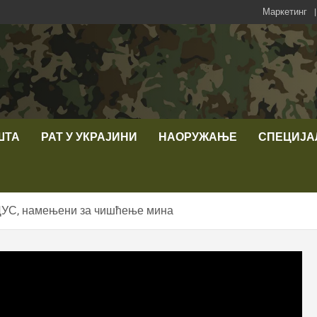
Маркетинг
ШТА
РАТ У УКРАЈИНИ
НАОРУЖАЊЕ
СПЕЦИЈА
ОЦУС, намењени за чишћење мина