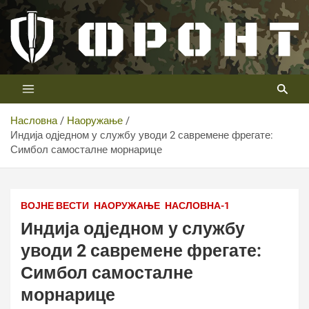
Скип
то
цонтент
Први војни канал у Србији
Телевизија ФРОНТ
Насловна
Наоружање
Индија одједном у службу уводи 2 савремене фрегате:
Симбол самосталне морнарице
Фото: Rajnath Singh @X
ВОЈНЕ ВЕСТИ
НАОРУЖАЊЕ
НАСЛОВНА-1
Индија одједном у службу
уводи 2 савремене фрегате:
Симбол самосталне
морнарице