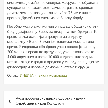
системима домаће производње. Наоружање обухвата
суперсоничне ракете земља–море, ракете средњег
домета земља–ваздух, топ калибра 76 мм и више
врста одбрамбених система за блиску борбу.
Посебно место заузима чињеница да је Удајгири стоти
брод дизајниран у Бироу за дизајн ратних бродова. То
представља историјски тренутак за индијску
морнарицу и Биро. Важан је економски моменат ове
приче. У изградњи оба брода учествовало је више од
200 малих и средњих предузећа, уз ангажовање око
4.000 директних и преко 10.000 индиректних радних
места. Тако је и градња бродова у складу са индијском
философијом набавке домаћих система и оружја.
Ознаке:
ИНДИЈА
,
индијска морнарица
Кретање
Руси пробили украјинску одбрану у шуми
чланка
Серебрјанка и код Колодјази