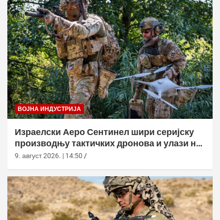
ВОЈНА ИНДУСТРИЈА
Израелски Аеро Сентинел шири серијску
производњу тактичких дронова и улази на
нова тржишта
9. август 2026. | 14:50