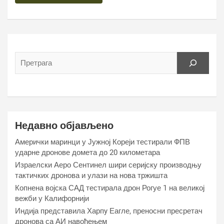
Недавно објављено
Амерички маринци у Јужној Кореји тестирали ФПВ
ударне дронове домета до 20 километара
Израелски Аеро Сентинел шири серијску производњу
тактичких дронова и улази на нова тржишта
Копнена војска САД тестирала дрон Рогуе 1 на великој
вежби у Калифорнији
Индија представила Харпy Еагле, преносни пресретач
дронова са АИ навођењем