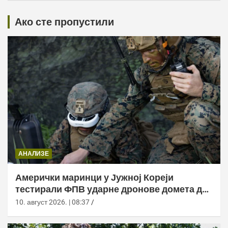
Ако сте пропустили
АНАЛИЗЕ
Амерички маринци у Јужној Кореји
тестирали ФПВ ударне дронове домета до
20 километара
10. август 2026. | 08:37