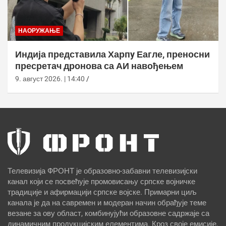
НАОРУЖАЊЕ
Индија представила Харпy Еагле, преносни
пресретач дронова са АИ навођењем
9. август 2026. | 14:40
Телевизија ФРОНТ је образовно-забавни телевизијски
канал који се посвећује промовисању српске војничке
традиције и афирмацији српске војске. Примарни циљ
канала је да на савремен и модеран начин обрађује теме
везане за ову област, комбинујући образовне садржаје са
динамичним продукцијским елементима. Кроз своје емисије,