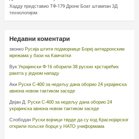
Хаддy представио ТФ-179 Дроне Боат штампан 3Д
технологијом
Недавни коментари
звонко
Русија штити подморнице Бореј антидронским
мрежама у бази на Камчатки
Вук
Украјински Ф-16 оборили 38 руских крстарећих
ракета у једном нападу
Аки
Руски С-400 за недељу дана оборио 24 украјинска
авиона новом тактиком заседе
Дејан Д.
Руски С-400 за недељу дана оборио 24
украјинска авиона новом тактиком заседе
Слободан
Руски војници тврде да су код Краснојарског
открили пољске борце у НАТО униформама