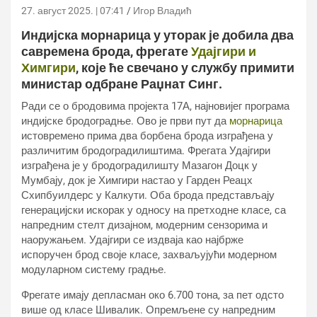
27. август 2025. | 07:41
Игор Владић
Индијска морнарица у уторак је добила два
савремена брода, фрегате
Удајгири и
Химгири
, које ће свечано у службу примити
министар одбране Раџнат Синг.
Ради се о бродовима пројекта 17А, најновијег програма
индијске бродоградње. Ово је први пут да
морнарица
истовремено прима два борбена брода изграђена у
различитим бродоградилиштима. Фрегата Удајгири
изграђена је у бродоградилишту Мазагон Доцк у
Мумбају, док је Химгири настао у Гарден Реацх
Схипбуилдерс у Калкути. Оба брода представљају
генерацијски искорак у односу на претходне класе, са
напредним стелт дизајном, модерним сензорима и
наоружањем. Удајгири се издваја као најбрже
испоручен брод своје класе, захваљујући модерном
модуларном систему градње.
Фрегате имају депласман око 6.700 тона, за пет одсто
више од класе Шивалиκ. Опремљене су напредним