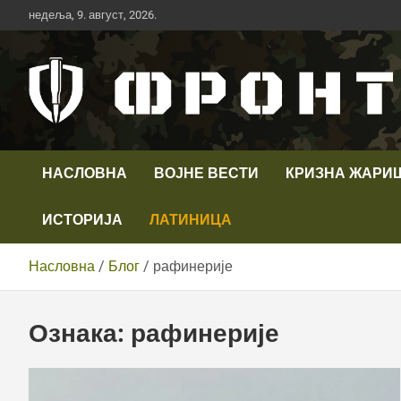
Скип
недеља, 9. август, 2026.
то
цонтент
Први војни канал у Србији
Телевизија ФРОНТ
НАСЛОВНА
ВОЈНЕ ВЕСТИ
КРИЗНА ЖАРИ
ИСТОРИЈА
ЛАТИНИЦА
Насловна
Блог
рафинерије
Ознака:
рафинерије