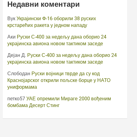
Недавни коментари
Вук
Украјински Ф-16 оборили 38 руских
крстарећих ракета у једном нападу
Аки
Руски С-400 за недељу дана оборио 24
украјинска авиона новом тактиком заседе
Дејан Д.
Руски С-400 за недељу дана оборио 24
украјинска авиона новом тактиком заседе
Слободан
Руски војници тврде да су код
Краснојарског открили пољске борце у НАТО
униформама
петко57
УАЕ опремили Мираге 2000 вођеним
бомбама Десерт Стинг