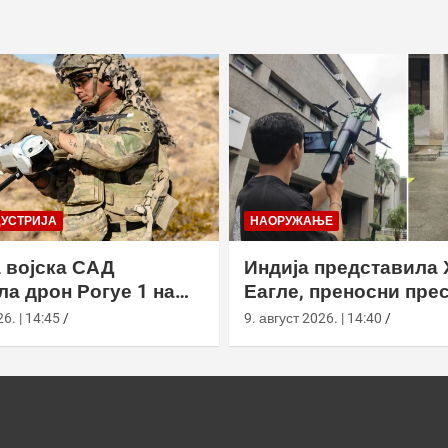
ДУСТРИЈА
НАОРУЖАЊЕ
 војска САД
Индија представила 
ла дрон Рогуе 1 на
Еагле, преносни пре
 вежби у
дронова са АИ наво
6. | 14:45
9. август 2026. | 14:40
рнији