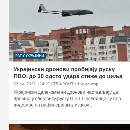
РАТ У УКРАЈИНИ
Украјински дронови пробијају руску
ПВО: до 30 одсто удара стиже до циља
23. јун 2026. | 14:19
ТВ ФРОНТ
1 коментар
Украјински далекометни дронови настављају да
пробијају слојевиту руску ПВО. Последице су већ
видљиве на рафинеријама, извозу…