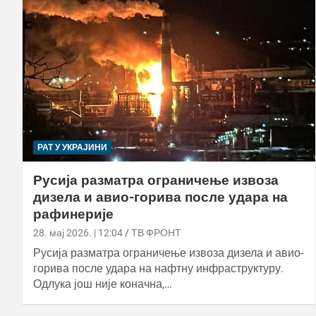
РАТ У УКРАЈИНИ
Русија разматра ограничење извоза
дизела и авио-горива после удара на
рафинерије
28. мај 2026. | 12:04
ТВ ФРОНТ
Русија разматра ограничење извоза дизела и авио-
горива после удара на нафтну инфраструктуру.
Одлука још није коначна,…