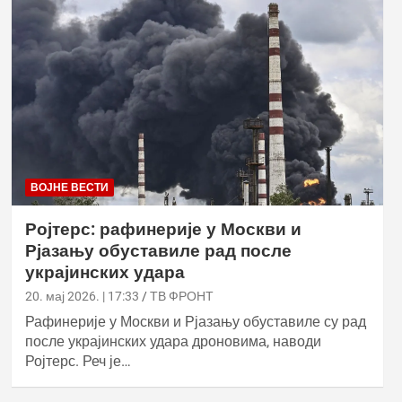
ВОЈНЕ ВЕСТИ
Ројтерс: рафинерије у Москви и
Рјазању обуставиле рад после
украјинских удара
20. мај 2026. | 17:33
ТВ ФРОНТ
Рафинерије у Москви и Рјазању обуставиле су рад
после украјинских удара дроновима, наводи
Ројтерс. Реч је…