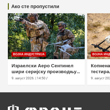
Ако сте пропустили
ВОЈНА ИНДУСТРИЈА
ВОЈНА ИН
Израелски Аеро Сентинел
Копнена
шири серијску производњу
тестира
тактичких дронова и улази
великој
9. август 2026. | 14:50
9. август 202
на нова тржишта
Калифо