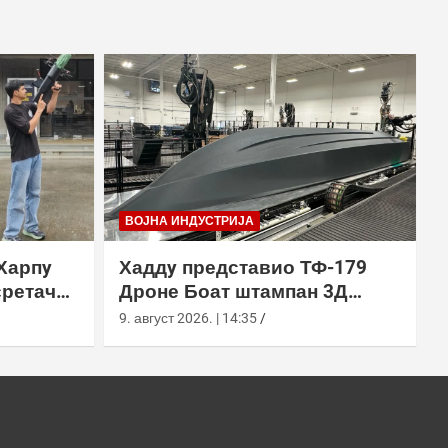
ВОЈНА ИНДУСТРИЈА
Харпy
Хаддy представио ТФ-179
сретач
Дроне Боат штампан 3Д
ђењем
технологијом
9. август 2026. | 14:35