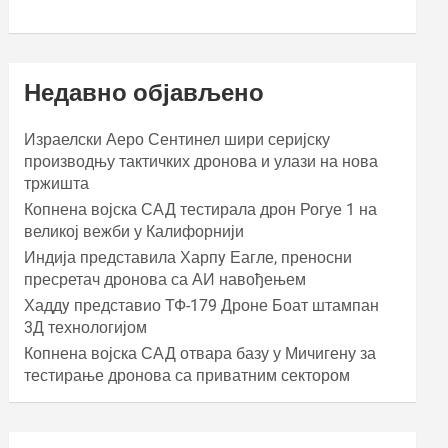
Недавно објављено
Израелски Аеро Сентинел шири серијску
производњу тактичких дронова и улази на нова
тржишта
Копнена војска САД тестирала дрон Рогуе 1 на
великој вежби у Калифорнији
Индија представила Харпy Еагле, преносни
пресретач дронова са АИ навођењем
Хаддy представио ТФ-179 Дроне Боат штампан
3Д технологијом
Копнена војска САД отвара базу у Мичигену за
тестирање дронова са приватним сектором