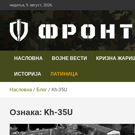
Скип
недеља, 9. август, 2026.
то
цонтент
Први војни канал у Србији
Телевизија ФРОНТ
НАСЛОВНА
ВОЈНЕ ВЕСТИ
КРИЗНА ЖАРИ
ИСТОРИЈА
ЛАТИНИЦА
Насловна
Блог
Kh-35U
Ознака:
Kh-35U