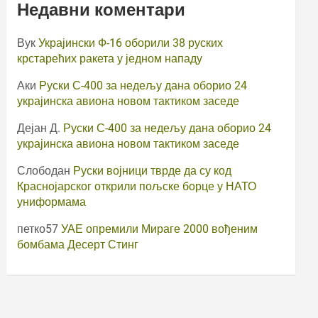
Недавни коментари
Вук
Украјински Ф-16 оборили 38 руских
крстарећих ракета у једном нападу
Аки
Руски С-400 за недељу дана оборио 24
украјинска авиона новом тактиком заседе
Дејан Д.
Руски С-400 за недељу дана оборио 24
украјинска авиона новом тактиком заседе
Слободан
Руски војници тврде да су код
Краснојарског открили пољске борце у НАТО
униформама
петко57
УАЕ опремили Мираге 2000 вођеним
бомбама Десерт Стинг