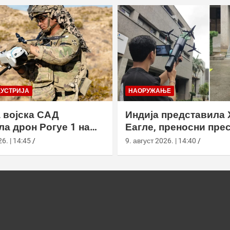
ДУСТРИЈА
НАОРУЖАЊЕ
 војска САД
Индија представила 
ла дрон Рогуе 1 на
Еагле, преносни пре
 вежби у
дронова са АИ наво
6. | 14:45
9. август 2026. | 14:40
рнији