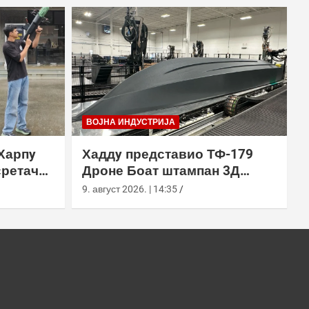
ВОЈНА ИНДУСТРИЈА
Харпy
Хаддy представио ТФ-179
сретач
Дроне Боат штампан 3Д
ђењем
технологијом
9. август 2026. | 14:35