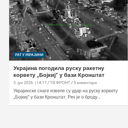
РАТ У УКРАЈИНИ
Украјина погодила руску ракетну
корвету „Бојкиј“ у бази Кронштат
3. јун 2026. | 14:17
ТВ ФРОНТ
5 коментара
Украјинске снаге извеле су удар на руску корвету
„Бојкиј“ у бази Кронштат. Реч је о броду…