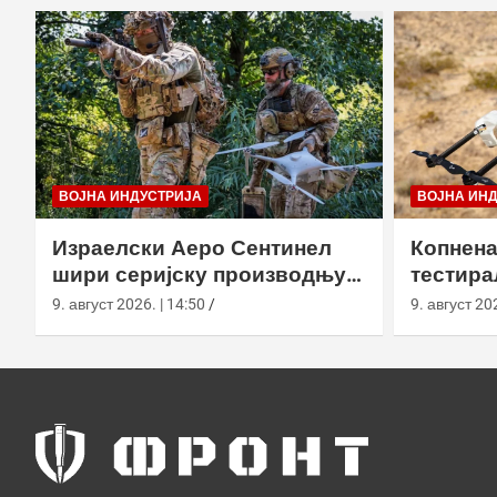
ВОЈНА ИНДУСТРИЈА
ВОЈНА ИН
Израелски Аеро Сентинел
Копнена
шири серијску производњу
тестира
тактичких дронова и улази
великој
9. август 2026. | 14:50
9. август 202
на нова тржишта
Калифо