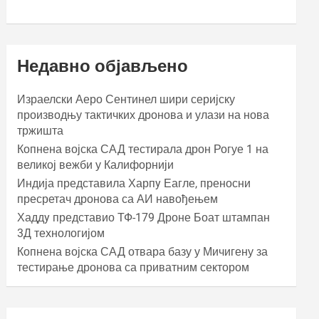
Недавно објављено
Израелски Аеро Сентинел шири серијску
производњу тактичких дронова и улази на нова
тржишта
Копнена војска САД тестирала дрон Рогуе 1 на
великој вежби у Калифорнији
Индија представила Харпy Еагле, преносни
пресретач дронова са АИ навођењем
Хаддy представио ТФ-179 Дроне Боат штампан
3Д технологијом
Копнена војска САД отвара базу у Мичигену за
тестирање дронова са приватним сектором