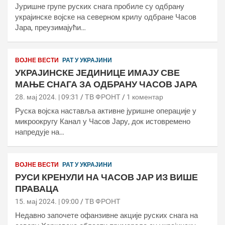
Јуришне групе руских снага пробиле су одбрану
украјинске војске на северном крилу одбране Часов
Јара, преузимајући…
ВОЈНЕ ВЕСТИ
РАТ У УКРАЈИНИ
УКРАЈИНСКЕ ЈЕДИНИЦЕ ИМАЈУ СВЕ
МАЊЕ СНАГА ЗА ОДБРАНУ ЧАСОВ ЈАРА
28. мај 2024. | 09:31
ТВ ФРОНТ
1 коментар
Руска војска наставља активне јуришне операције у
микроокругу Канал у Часов Јару, док истовремено
напредује на…
ВОЈНЕ ВЕСТИ
РАТ У УКРАЈИНИ
РУСИ КРЕНУЛИ НА ЧАСОВ ЈАР ИЗ ВИШЕ
ПРАВАЦА
15. мај 2024. | 09:00
ТВ ФРОНТ
Недавно започете офанзивне акције руских снага на