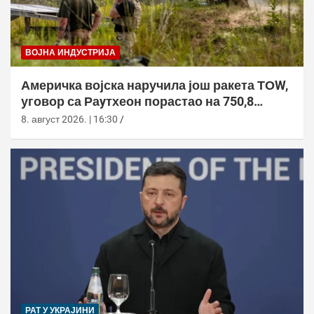
ВОЈНА ИНДУСТРИЈА
Америчка војска наручила још ракета ТОW,
уговор са Раyтхеон порастао на 750,8
милиона долара
8. август 2026. | 16:30
РАТ У УКРАЈИНИ