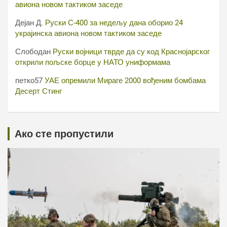
авиона новом тактиком заседе
Дејан Д.
Руски С-400 за недељу дана оборио 24
украјинска авиона новом тактиком заседе
Слободан
Руски војници тврде да су код Краснојарског
открили пољске борце у НАТО униформама
петко57
УАЕ опремили Мираге 2000 вођеним бомбама
Десерт Стинг
Ако сте пропустили