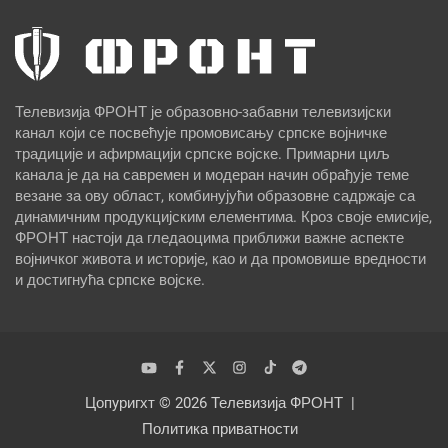
Телевизија ФРОНТ је образовно-забавни телевизијски
канал који се посвећује промовисању српске војничке
традиције и афирмацији српске војске. Примарни циљ
канала је да на савремен и модеран начин обрађује теме
везане за ову област, комбинујући образовне садржаје са
динамичним продукцијским елементима. Кроз своје емисије,
ФРОНТ настоји да гледаоцима приближи важне аспекте
војничког живота и историје, као и да промовише вредности
и достигнућа српске војске.
Цопyригхт © 2026
Телевизија ФРОНТ
Политика приватности