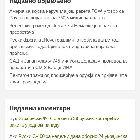
Недавно објављено
Америчка војска наручила још ракета ТОW, уговор са
Раyтхеон порастао на 750,8 милиона долара
Зеленски тражи од Пољске и Немачке још ракета-
пресретача
Руска фрегата „Неустрашими“ отворила ватру код
британских вода, британска морнарица појачала
праћење
САД и Јапан улажу 745 милиона долара у производњу
пресретача СМ-3 Блоцк ИИА
Пентагон тражи од произвођача оружја да пријаве шта
кочи производњу
Недавни коментари
Вук
Украјински Ф-16 оборили 38 руских крстарећих
ракета у једном нападу
Аки
Руски С-400 за недељу дана оборио 24 украјинска