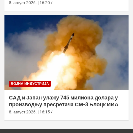
морнарица појачала праћење
8. август 2026. | 16:20
ВОЈНА ИНДУСТРИЈА
САД и Јапан улажу 745 милиона долара у
производњу пресретача СМ-3 Блоцк ИИА
8. август 2026. | 16:15