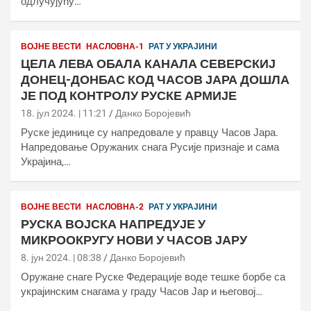
одлучујућу…
ВОЈНЕ ВЕСТИ
НАСЛОВНА-1
РАТ У УКРАЈИНИ
ЦЕЛА ЛЕВА ОБАЛА КАНАЛА СЕВЕРСКИЈ
ДОНЕЦ-ДОНБАС КОД ЧАСОВ ЈАРА ДОШЛА
ЈЕ ПОД КОНТРОЛУ РУСКЕ АРМИЈЕ
18. јул 2024. | 11:21
Данко Боројевић
Руске јединице су напредовале у правцу Часов Јара.
Напредовање Оружаних снага Русије признаје и сама
Украјина,…
ВОЈНЕ ВЕСТИ
НАСЛОВНА-2
РАТ У УКРАЈИНИ
РУСКА ВОЈСКА НАПРЕДУЈЕ У
МИКРООКРУГУ НОВИ У ЧАСОВ ЈАРУ
8. јун 2024. | 08:38
Данко Боројевић
Оружане снаге Руске Федерације воде тешке борбе са
украјинским снагама у граду Часов Јар и његовој…