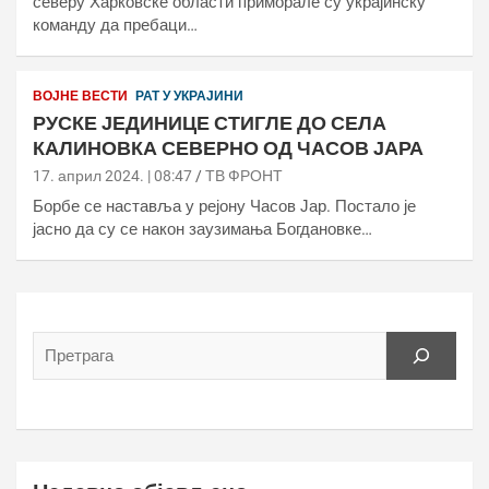
северу Харковске области приморале су украјинску
команду да пребаци…
ВОЈНЕ ВЕСТИ
РАТ У УКРАЈИНИ
РУСКЕ ЈЕДИНИЦЕ СТИГЛЕ ДО СЕЛА
КАЛИНОВКА СЕВЕРНО ОД ЧАСОВ ЈАРА
17. април 2024. | 08:47
ТВ ФРОНТ
Борбе се наставља у рејону Часов Јар. Постало је
јасно да су се након заузимања Богдановке…