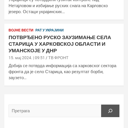
Нетајловом и избијање руских снага на Карловско
језеро. Остаци украјинских…
ВОЈНЕ ВЕСТИ
РАТ У УКРАЈИНИ
ПОТВРЂЕНО РУСКО ЗАУЗИМАЊЕ СЕЛА
СТАРИЦА У ХАРКОВСКОЈ ОБЛАСТИ И
УМАНСКОЈЕ У ДНР
15. мај 2024. | 09:51
ТВ ФРОНТ
Добија се потврда информација са харковског сектора
фронта да је село Старица, као резултат борби,
заузето…