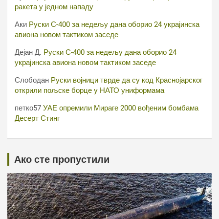
ракета у једном нападу
Аки
Руски С-400 за недељу дана оборио 24 украјинска
авиона новом тактиком заседе
Дејан Д.
Руски С-400 за недељу дана оборио 24
украјинска авиона новом тактиком заседе
Слободан
Руски војници тврде да су код Краснојарског
открили пољске борце у НАТО униформама
петко57
УАЕ опремили Мираге 2000 вођеним бомбама
Десерт Стинг
Ако сте пропустили