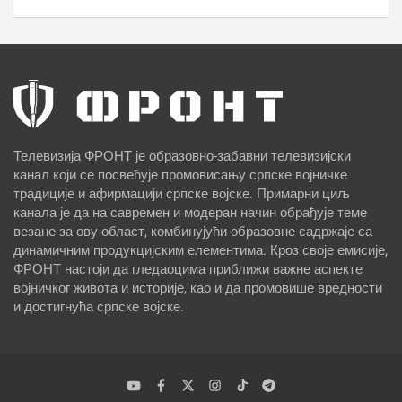
Телевизија ФРОНТ је образовно-забавни телевизијски
канал који се посвећује промовисању српске војничке
традиције и афирмацији српске војске. Примарни циљ
канала је да на савремен и модеран начин обрађује теме
везане за ову област, комбинујући образовне садржаје са
динамичним продукцијским елементима. Кроз своје емисије,
ФРОНТ настоји да гледаоцима приближи важне аспекте
војничког живота и историје, као и да промовише вредности
и достигнућа српске војске.