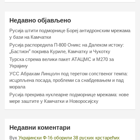
Недавно објављено
Русија штити подморнице Бореј антидронским мрежама
у бази на Камчатки
Русија распоредила П-800 Оникс на Далеком истоку:
„Бастион“ покрива Куриле, Камчатку и Чукотку
Турска спрема велики пакет АТАЦМС и М270 за
Украјину
УСС Абрахам Линцолн под теретом сопственог темпа:
исцрпљена посада, проблеми са снабдевањем и пад
морала
Русија прекрива нуклеарне подморнице мрежама: нове
мере заштите у Камчатки и Новоросијску
Недавни коментари
Вук
Украјински Ф-16 оборили 38 руских крстарећих