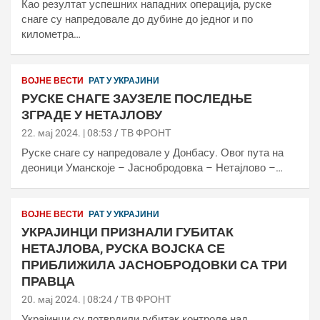
Као резултат успешних нападних операција, руске
снаге су напредовале до дубине до једног и по
километра…
ВОЈНЕ ВЕСТИ
РАТ У УКРАЈИНИ
РУСКЕ СНАГЕ ЗАУЗЕЛЕ ПОСЛЕДЊЕ
ЗГРАДЕ У НЕТАЈЛОВУ
22. мај 2024. | 08:53
ТВ ФРОНТ
Руске снаге су напредовале у Донбасу. Овог пута на
деоници Уманскоје – Јаснобродовка – Нетајлово –…
ВОЈНЕ ВЕСТИ
РАТ У УКРАЈИНИ
УКРАЈИНЦИ ПРИЗНАЛИ ГУБИТАК
НЕТАЈЛОВА, РУСКА ВОЈСКА СЕ
ПРИБЛИЖИЛА ЈАСНОБРОДОВКИ СА ТРИ
ПРАВЦА
20. мај 2024. | 08:24
ТВ ФРОНТ
Украјинци су потврдили губитак контроле над