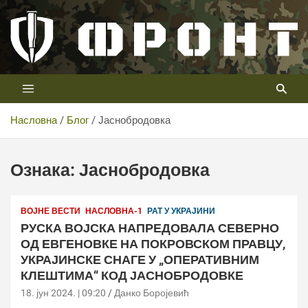
Скип
то
цонтент
Први војни канал у Србији
Телевизија ФРОНТ
Насловна
Блог
Јаснобродовка
Ознака:
Јаснобродовка
ВОЈНЕ ВЕСТИ
НАСЛОВНА-1
РАТ У УКРАЈИНИ
РУСКА ВОЈСКА НАПРЕДОВАЛА СЕВЕРНО
ОД ЕВГЕНОВКЕ НА ПОКРОВСКОМ ПРАВЦУ,
УКРАЈИНСКЕ СНАГЕ У „ОПЕРАТИВНИМ
КЛЕШТИМА“ КОД ЈАСНОБРОДОВКЕ
18. јун 2024. | 09:20
Данко Боројевић