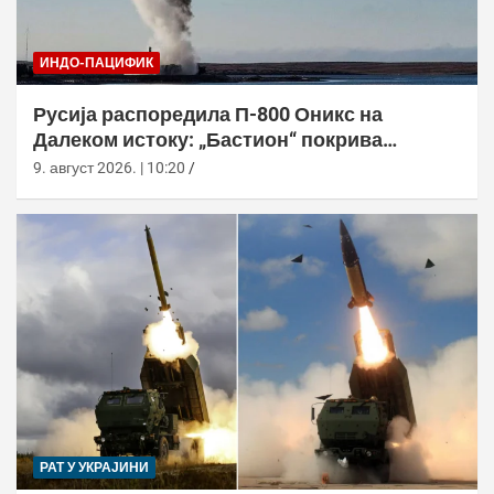
ИНДО-ПАЦИФИК
Русија распоредила П-800 Оникс на
Далеком истоку: „Бастион“ покрива
Куриле, Камчатку и Чукотку
9. август 2026. | 10:20
РАТ У УКРАЈИНИ