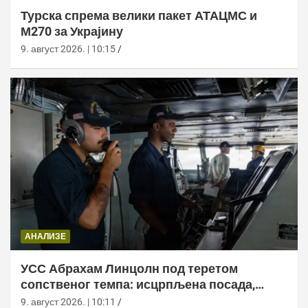
Турска спрема велики пакет АТАЦМС и
М270 за Украјину
9. август 2026. | 10:15
АНАЛИЗЕ
УСС Абрахам Линцолн под теретом
сопственог темпа: исцрпљена посада,
проблеми са снабдевањем и пад морала
9. август 2026. | 10:11