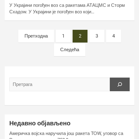
У Украјини погођен воз са ракетама АТАЦМС и Сторм
Схадоw. У Украјини је погођен воз који…
Постс
Претходна
1
2
3
4
пагинатион
Следећа
Недавно објављено
Америчка војска наручила још ракета ТОW, уговор са