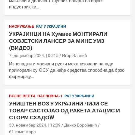
масовни и дванаест групних напада на војно-
индустријски…
НАОРУЖАЊЕ
РАТ У УКРАЈИНИ
УКРАЈИНЦИ НА Хумвее МОНТИРАЛИ
СОВЈЕТСКИ ЛАНСЕР ЗА МИНЕ УМЗ
(ВИДЕО)
7. децембар 2024. | 00:15
Игор Владић
Изненадни и масивни руски механизовани напади
приморали су ОСУ да нађе средства способна да брзо
формирају…
ВОЈНЕ ВЕСТИ
НАСЛОВНА-1
РАТ У УКРАЈИНИ
УНИШТЕН ВОЗ У УКРАЈИНИ ЧИЈИ СЕ
ТОВАР САСТОЈАО ОД РАКЕТА АТАЦМС И
СТОРМ СХАДОW
30. новембар 2024. | 12:09
Данко Боројевић
61 коментара