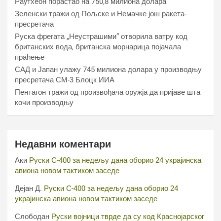
Раyтхеон порастао на 750,8 милиона долара
Зеленски тражи од Пољске и Немачке још ракета-
пресретача
Руска фрегата „Неустрашими“ отворила ватру код
британских вода, британска морнарица појачала
праћење
САД и Јапан улажу 745 милиона долара у производњу
пресретача СМ-3 Блоцк ИИА
Пентагон тражи од произвођача оружја да пријаве шта
кочи производњу
Недавни коментари
Аки
Руски С-400 за недељу дана оборио 24 украјинска
авиона новом тактиком заседе
Дејан Д.
Руски С-400 за недељу дана оборио 24
украјинска авиона новом тактиком заседе
Слободан
Руски војници тврде да су код Краснојарског