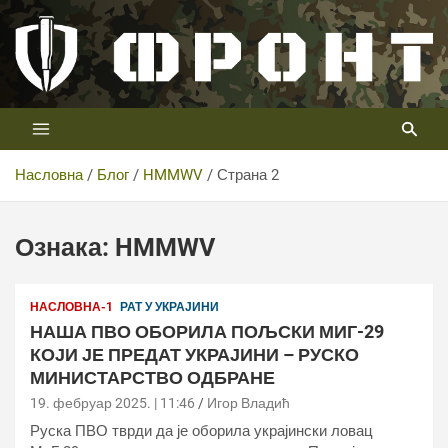
Скип
то
цонтент
Први војни канал у Србији
Телевизија ФРОНТ
Насловна
Блог
HMMWV
Страна 2
Ознака:
HMMWV
НАСЛОВНА-1
РАТ У УКРАЈИНИ
НАША ПВО ОБОРИЛА ПОЉСКИ МИГ-29
КОЈИ ЈЕ ПРЕДАТ УКРАЈИНИ – РУСКО
МИНИСТАРСТВО ОДБРАНЕ
19. фебруар 2025. | 11:46
Игор Владић
Руска ПВО тврди да је оборила украјински ловац