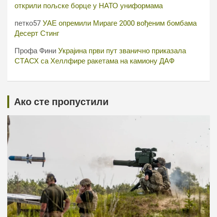
открили пољске борце у НАТО униформама
петко57
УАЕ опремили Мираге 2000 вођеним бомбама
Десерт Стинг
Профа Фини
Украјина први пут званично приказала
СТАСХ са Хеллфире ракетама на камиону ДАФ
Ако сте пропустили