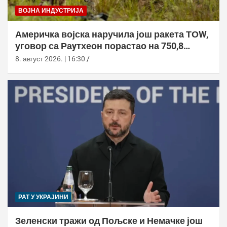
ВОЈНА ИНДУСТРИЈА
Америчка војска наручила још ракета ТОW,
уговор са Раyтхеон порастао на 750,8
милиона долара
8. август 2026. | 16:30
РАТ У УКРАЈИНИ
Зеленски тражи од Пољске и Немачке још