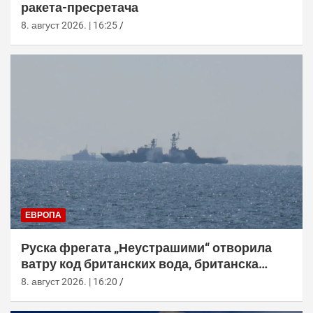
ракета-пресретача
8. август 2026. | 16:25
ЕВРОПА
Руска фрегата „Неустрашими“ отворила
ватру код британских вода, британска
морнарица појачала праћење
8. август 2026. | 16:20