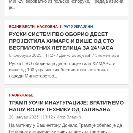
МиГ-29, вероватно из пољске испоруке. Предаја авиона
је…
ВОЈНЕ ВЕСТИ
НАСЛОВНА-1
РАТ У УКРАЈИНИ
РУСКИ СИСТЕМ ПВО ОБОРИО ДЕСЕТ
ПРОЈЕКТИЛА ХИМАРС И ВИШЕ ОД СТО
БЕСПИЛОТНИХ ЛЕТЕЛИЦА ЗА 24 ЧАСА
6. фебруар 2025. | 11:27
Данко Боројевић
5 коментара
Руска ПВО оборила је десет пројектила ХИМАРС и
више од 100 украјинских беспилотних летелица,
наводи Министарство…
НАОРУЖАЊЕ
ТРАМП УОЧИ ИНАУГУРАЦИЈЕ: ВРАТИЋЕМО
НАШУ ВОЈНУ ТЕХНИКУ ОД ТАЛИБАНА
20. јануар 2025. | 13:12
Игор Владић
На митингу у Вашингтону Доналд Трамп је обећао је да
ће повратити америчку војну опрему остављену…