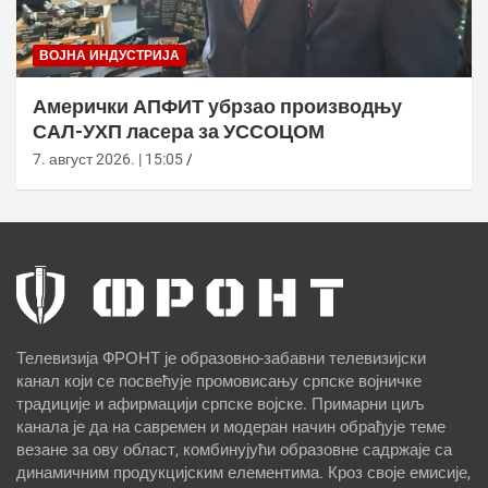
ВОЈНА ИНДУСТРИЈА
Амерички АПФИТ убрзао производњу
САЛ-УХП ласера за УССОЦОМ
7. август 2026. | 15:05
Телевизија ФРОНТ је образовно-забавни телевизијски
канал који се посвећује промовисању српске војничке
традиције и афирмацији српске војске. Примарни циљ
канала је да на савремен и модеран начин обрађује теме
везане за ову област, комбинујући образовне садржаје са
динамичним продукцијским елементима. Кроз своје емисије,