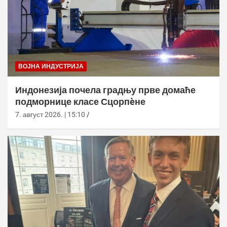
ВОЈНА ИНДУСТРИЈА
Индонезија почела градњу прве домаће
подморнице класе Сцорпèне
7. август 2026. | 15:10