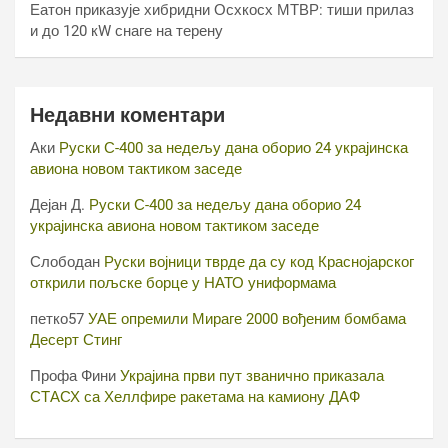
Еатон приказује хибридни Осхкосх МТВР: тиши прилаз
и до 120 кW снаге на терену
Недавни коментари
Аки
Руски С-400 за недељу дана оборио 24 украјинска
авиона новом тактиком заседе
Дејан Д.
Руски С-400 за недељу дана оборио 24
украјинска авиона новом тактиком заседе
Слободан
Руски војници тврде да су код Краснојарског
открили пољске борце у НАТО униформама
петко57
УАЕ опремили Мираге 2000 вођеним бомбама
Десерт Стинг
Профа Фини
Украјина први пут званично приказала
СТАСХ са Хеллфире ракетама на камиону ДАФ