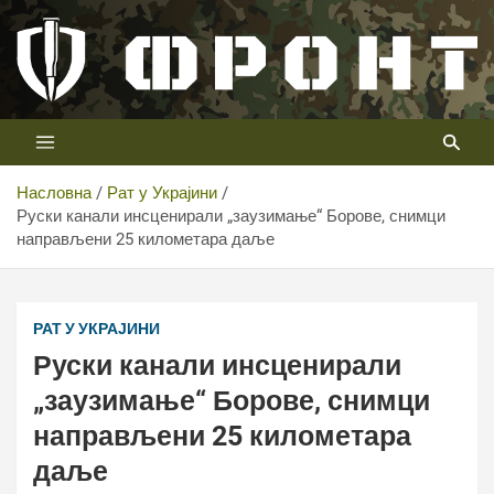
Скип
то
цонтент
Први војни канал у Србији
Телевизија ФРОНТ
Насловна
Рат у Украјини
Руски канали инсценирали „заузимање“ Борове, снимци
направљени 25 километара даље
РАТ У УКРАЈИНИ
Руски канали инсценирали
„заузимање“ Борове, снимци
направљени 25 километара
даље