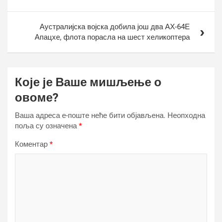
Аустралијска војска добила још два АХ-64Е
Апацхе, флота порасла на шест хеликоптера
Које је Ваше мишљење о
овоме?
Ваша адреса е-поште неће бити објављена.
Неопходна
поља су означена
*
Коментар
*