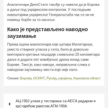
Аналитичари ДеепСтате такође су навели да је Борова
и даље под украјинском контролом. У последњим
извештајима украјинског Генералштаба чак се ни не
помињу борбе за то насеље.
Како је представљено наводно
заузимање
Према оцени аналитичара које цитира Милитарнyи,
уместо стварног уласка у село, било је довољно
монтирати кретање пешадије снимљено 25 километара
даље и додати лет извиђачког дрона изнад саме
Борове. Тако је, како наводе, направљена слика о
наводном заузимању места које није пало.
Ознаке:
Борова
,
ОСИНТ
,
Русија
,
украјина
,
Харковска област
Кретање
АЦ-130Ј улази у тестирање са АЕСА радаром и
чланка
крстарећом ракетом АГМ-190А