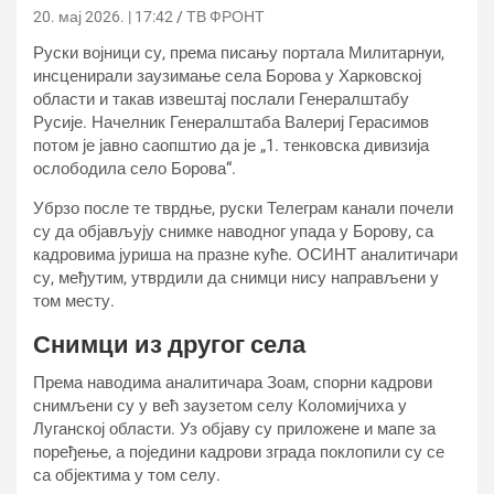
20. мај 2026. | 17:42
ТВ ФРОНТ
Руски војници су, према писању портала Милитарнyи,
инсценирали заузимање села Борова у Харковској
области и такав извештај послали Генералштабу
Русије. Начелник Генералштаба Валериј Герасимов
потом је јавно саопштио да је „1. тенковска дивизија
ослободила село Борова“.
Убрзо после те тврдње, руски Телеграм канали почели
су да објављују снимке наводног упада у Борову, са
кадровима јуриша на празне куће. ОСИНТ аналитичари
су, међутим, утврдили да снимци нису направљени у
том месту.
Снимци из другог села
Према наводима аналитичара Зоам, спорни кадрови
снимљени су у већ заузетом селу Коломијчиха у
Луганској области. Уз објаву су приложене и мапе за
поређење, а поједини кадрови зграда поклопили су се
са објектима у том селу.