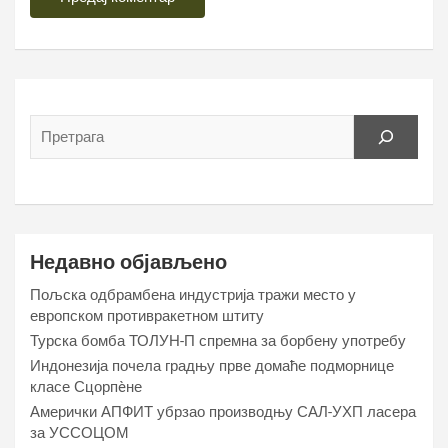
Недавно објављено
Пољска одбрамбена индустрија тражи место у
европском противракетном штиту
Турска бомба ТОЛУН-П спремна за борбену употребу
Индонезија почела градњу прве домаће подморнице
класе Сцорпèне
Амерички АПФИТ убрзао производњу САЛ-УХП ласера
за УССОЦОМ