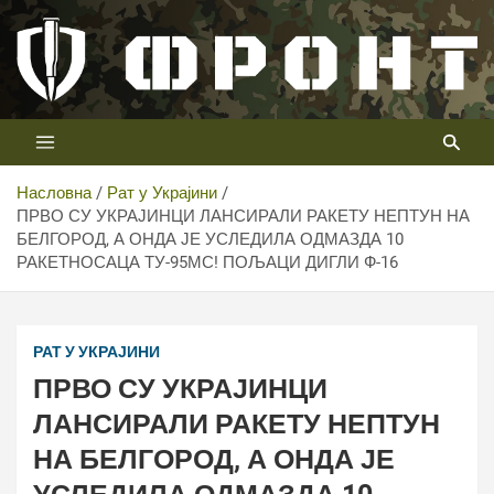
Скип
то
цонтент
Први војни канал у Србији
Телевизија ФРОНТ
Насловна
Рат у Украјини
ПРВО СУ УКРАЈИНЦИ ЛАНСИРАЛИ РАКЕТУ НЕПТУН НА
БЕЛГОРОД, А ОНДА ЈЕ УСЛЕДИЛА ОДМАЗДА 10
РАКЕТНОСАЦА ТУ-95МС! ПОЉАЦИ ДИГЛИ Ф-16
РАТ У УКРАЈИНИ
ПРВО СУ УКРАЈИНЦИ
ЛАНСИРАЛИ РАКЕТУ НЕПТУН
НА БЕЛГОРОД, А ОНДА ЈЕ