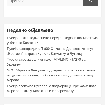
Недавно објављено
Русија штити подморнице Бореј антидронским мрежама
у бази на Камчатки
Русија распоредила П-800 Оникс на Далеком истоку:
„Бастион“ покрива Куриле, Камчатку и Чукотку
Турска спрема велики пакет АТАЦМС и М270 за
Украјину
УСС Абрахам Линцолн под теретом сопственог темпа:
исцрпљена посада, проблеми са снабдевањем и пад
морала
Русија прекрива нуклеарне подморнице мрежама: нове
мере заштите у Камчатки и Новоросијску