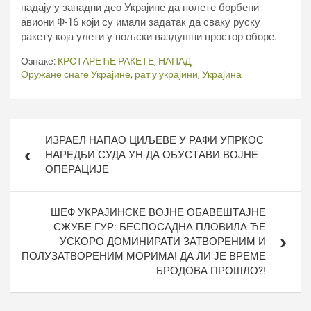
падају у западни део Украјине да полете борбени
авиони Ф-16 који су имали задатак да сваку руску
ракету која улети у пољски ваздушни простор оборе.
Ознаке:
КРСТАРЕЋЕ РАКЕТЕ
,
НАПАД
,
Оружане снаге Украјине
,
рат у украјини
,
Украјина
Кретање
ИЗРАЕЛ НАПАО ЦИЉЕВЕ У РАФИ УПРКОС
чланка
НАРЕДБИ СУДА УН ДА ОБУСТАВИ ВОЈНЕ
ОПЕРАЦИЈЕ
ШЕФ УКРАЈИНСКЕ ВОЈНЕ ОБАВЕШТАЈНЕ
СЖУБЕ ГУР: БЕСПОСАДНА ПЛОВИЛА ЋЕ
УСКОРО ДОМИНИРАТИ ЗАТВОРЕНИМ И
ПОЛУЗАТВОРЕНИМ МОРИМА! ДА ЛИ ЈЕ ВРЕМЕ
БРОДОВА ПРОШЛО?!