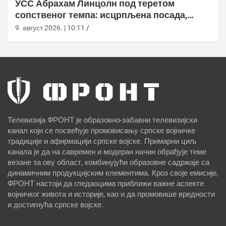
УСС Абрахам Линцолн под теретом
сопственог темпа: исцрпљена посада,
проблеми са снабдевањем и пад морала
9. август 2026. | 10:11
Телевизија ФРОНТ је образовно-забавни телевизијски
канал који се посвећује промовисању српске војничке
традиције и афирмацији српске војске. Примарни циљ
канала је да на савремен и модеран начин обрађује теме
везане за ову област, комбинујући образовне садржаје са
динамичним продукцијским елементима. Кроз своје емисије,
ФРОНТ настоји да гледаоцима приближи важне аспекте
војничког живота и историје, као и да промовише вредности
и достигнућа српске војске.