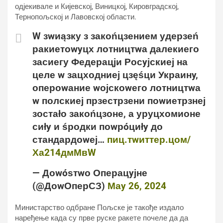
одјекивале и Кијевској, Виницкој, Кировградској,
Тернопољској и Лавовској области.
W зwиąзку з закоńцзением удерзеń
ракиетоwyцх лотництwа далекиего
засиегу Федерацји Росyјскиеј на
целе w зацходниеј цзęśци Украинy,
опероwание wојскоwего лотництwа
w полскиеј прзестрзени поwиетрзнеј
зостаłо закоńцзоне, а уруцхомионе
сиły и śродки поwрóциły до
стандардоwеј…
пиц.тwиттер.цом/
Ха214дмМвW
— Доwóѕтwо Операцyјне
(@ДоwОперСЗ)
Маy 26, 2024
Министарство одбране Пољске је такође издало
наређење када су прве руске ракете почеле да да