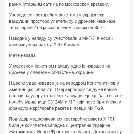
раним јутарњим сатима по московском времену.
Упоредо са крстарећим ракетама у украјински
ваздушни просторо улетели су и дронови камиказе
типа Герањ-2 са јачом бојевом главом од 80 кг.
Наводно у нападу су учестовали и МиГ-31К носач
хиперзвучних ракета Х-47 Кинжал.
Мете напада
У масовном ракетном нападу удар је извршен на
циљеве у следећим областима Украјине:
Највећи удар изведен је на аеродром Константинов у
Хмељницкој области. Овај аеродром се дуже време
налази на удару стратешке авијације јер је база из које
полећу јуришници СУ-24М и МР који носе британске и
француске крстареће ракете и ловци МИГ-29.
Под удар модификованих крстарећих ракета Х-101
била је комплетна западна и централна Украјина
Житомирска, Ивано-Франковска област. Детонације су