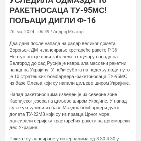
УСЛЕДИЛА ОДМАЗДА 10
РАКЕТНОСАЦА ТУ-95МС!
ПОЉАЦИ ДИГЛИ Ф-16
26. мај 2024. | 06:39
Андреј Млакар
Два дана после напада на радар великог домета
Вороњеж ДМ и лансирање крстареће ракете Р-36
Нептун што је први забележен случај у нападу на
Белгород до сад Русија је извршила масовни ракетни
напад на Украјину. У ноћи субота на недељу подигнуто
је 10 стратешких бомбардера -ракетоносаца ТУ-95МС
из базе Олења који су напали циљеве широм Украјине.
Напад ракетоносцима изведен је из северне зоне
Каспијског језера на циљеве широм Украјине. У напад
су се укључили из базе Маздок бомбардери дугог
долета ТУ-22М3 који су из правца Црног мора
лансирали серијску крастарећих ракета на црноморски
део Украјине.
Ракете су лансиране у интервалима од 3.30-4.30 у