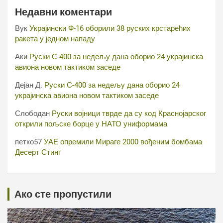
Недавни коментари
Вук
Украјински Ф-16 оборили 38 руских крстарећих
ракета у једном нападу
Аки
Руски С-400 за недељу дана оборио 24 украјинска
авиона новом тактиком заседе
Дејан Д.
Руски С-400 за недељу дана оборио 24
украјинска авиона новом тактиком заседе
Слободан
Руски војници тврде да су код Краснојарског
открили пољске борце у НАТО униформама
петко57
УАЕ опремили Мираге 2000 вођеним бомбама
Десерт Стинг
Ако сте пропустили