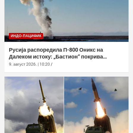
ИНДО-ПАЦИФИК
Русија распоредила П-800 Оникс на
Далеком истоку: „Бастион“ покрива
Куриле, Камчатку и Чукотку
9. август 2026. | 10:20