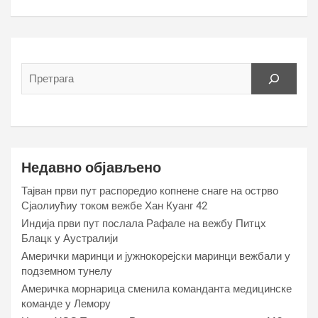
Недавно објављено
Тајван први пут распоредио копнене снаге на острво
Сјаолиућиу током вежбе Хан Куанг 42
Индија први пут послала Рафале на вежбу Питцх
Блацк у Аустралији
Амерички маринци и јужнокорејски маринци вежбали у
подземном тунелу
Америчка морнарица сменила команданта медицинске
команде у Лемору