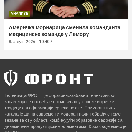
АНАЛИЗЕ
Америчка морнарица сменила команданта
медицинске команде у Лемору
8. август 2026. | 10:40
Телевизија ФРОНТ је образовно-забавни телевизијски
канал који се посвећује промовисању српске војничке
традиције и афирмацији српске војске. Примарни циљ
канала је да на савремен и модеран начин обрађује теме
везане за ову област, комбинујући образовне садржаје са
динамичним продукцијским елементима. Кроз своје емисије,