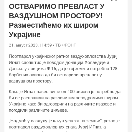
ОСТВАРИМО ПРЕВЛАСТ У
ВАЗДУШНОМ ПРОСТОРУ!
Разместићемо их широм
Украјине
21. август 2023. | 14:59
ТВ ФРОНТ
Портпарол украјинског ратног ваздухопловства Јуриј
Игнат саопштио је поводом донација Холандије и
Данске у ловцима Ф-16, да је тој земљи потребно 128
борбених авиона да би остварили превласт у
ваздушном простору.
Како је Игнат навео више од 100 авиона је потребно да
би се распршили на различитим аеродромима широм
Украјине како би одговорили на различите изазове и
погодили различите циљеве.
„Надмоћ у ваздуху је кључ успеха на земљи“, рекао је
портпарол ваздухопловних снага Јуриј ИГнат, а