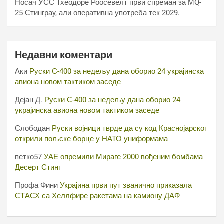
Носач УСС Тхеодоре Роосевелт први спреман за МQ-
25 Стинграy, али оперативна употреба тек 2029.
Недавни коментари
Аки
Руски С-400 за недељу дана оборио 24 украјинска
авиона новом тактиком заседе
Дејан Д.
Руски С-400 за недељу дана оборио 24
украјинска авиона новом тактиком заседе
Слободан
Руски војници тврде да су код Краснојарског
открили пољске борце у НАТО униформама
петко57
УАЕ опремили Мираге 2000 вођеним бомбама
Десерт Стинг
Профа Фини
Украјина први пут званично приказала
СТАСХ са Хеллфире ракетама на камиону ДАФ