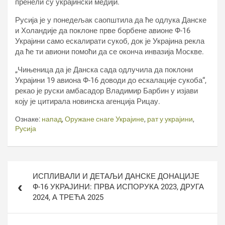
пренели су украјински медији.
Русија је у понедељак саопштила да ће одлука Данске
и Холандије да поклоне прве борбене авионе Ф-16
Украјини само ескалирати сукоб, док је Украјина рекла
да ће ти авиони помоћи да се оконча инвазија Москве.
„Чињеница да је Данска сада одлучила да поклони
Украјини 19 авиона Ф-16 доводи до ескалације сукоба“,
рекао је руски амбасадор Владимир Барбин у изјави
коју је цитирала новинска агенција Рицау.
Ознаке:
напад
,
Оружане снаге Украјине
,
рат у украјини
,
Русија
Кретање
ИСПЛИВАЛИ И ДЕТАЉИ ДАНСКЕ ДОНАЦИЈЕ
чланка
Ф-16 УКРАЈИНИ: ПРВА ИСПОРУКА 2023, ДРУГА
2024, А ТРЕЋА 2025