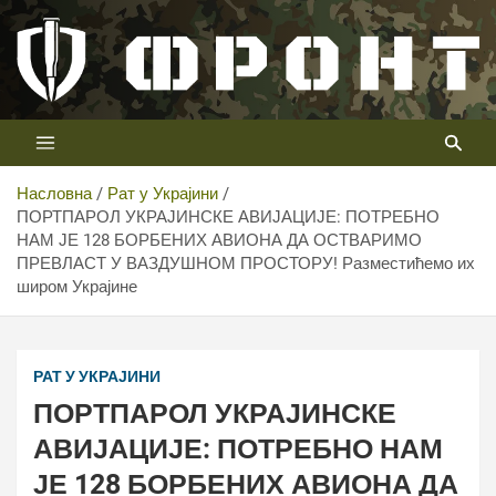
Скип
то
цонтент
Први војни канал у Србији
Телевизија ФРОНТ
Насловна
Рат у Украјини
ПОРТПАРОЛ УКРАЈИНСКЕ АВИЈАЦИЈЕ: ПОТРЕБНО
НАМ ЈЕ 128 БОРБЕНИХ АВИОНА ДА ОСТВАРИМО
ПРЕВЛАСТ У ВАЗДУШНОМ ПРОСТОРУ! Разместићемо их
широм Украјине
РАТ У УКРАЈИНИ
ПОРТПАРОЛ УКРАЈИНСКЕ
АВИЈАЦИЈЕ: ПОТРЕБНО НАМ
ЈЕ 128 БОРБЕНИХ АВИОНА ДА