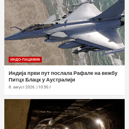
ИНДО-ПАЦИФИК
Индија први пут послала Рафале на вежбу
Питцх Блацк у Аустралији
8. август 2026. | 10:50