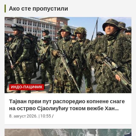
Ако сте пропустили
ИНДО-ПАЦИФИК
Тајван први пут распоредио копнене снаге
на острво Сјаолиућиу током вежбе Хан
Куанг 42
8. август 2026. | 10:55