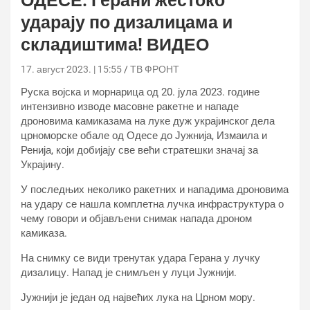
ОДЕСЕ: Герани жестоко
ударају по дизалицама и
складиштима! ВИДЕО
17. август 2023. | 15:55
ТВ ФРОНТ
Руска војска и морнарица од 20. јула 2023. године
интензивно изводе масовне ракетне и нападе
дроновима камиказама на луке дуж украјинског дела
црноморске обале од Одесе до Јужнија, Измаила и
Ренија, који добијају све већи стратешки значај за
Украјину.
У последњих неколико ракетних и нападима дроновима
на удару се нашла комплетна лучка инфраструктура о
чему говори и објављени снимак напада дроном
камиказа.
На снимку се види тренутак удара Герана у лучку
дизалицу. Напад је снимљен у луци Јужнији.
Јужнији је један од највећих лука на Црном мору.