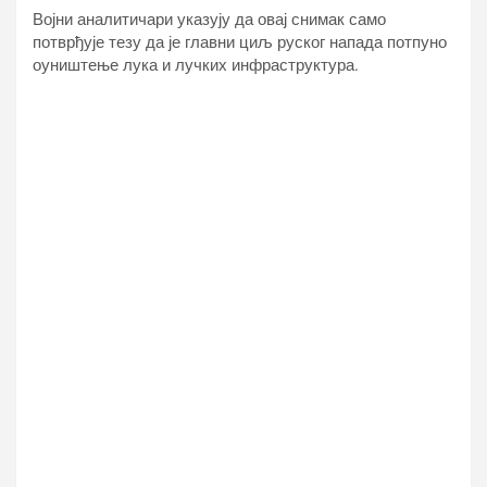
Војни аналитичари указују да овај снимак само
потврђује тезу да је главни циљ руског напада потпуно
оуништење лука и лучких инфраструктура.