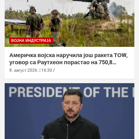
ВОЈНА ИНДУСТРИЈА
Америчка војска наручила још ракета ТОW,
уговор са Раyтхеон порастао на 750,8
милиона долара
8. август 2026. | 16:30