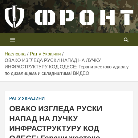
Скип
то
цонтент
Први војни канал у Србији
Телевизија ФРОНТ
Насловна
Рат у Украјини
ОВАКО ИЗГЛЕДА РУСКИ НАПАД НА ЛУЧКУ
ИНФРАСТРУКТУРУ КОД ОДЕСЕ: Герани жестоко ударају
по дизалицама и складиштима! ВИДЕО
РАТ У УКРАЈИНИ
ОВАКО ИЗГЛЕДА РУСКИ
НАПАД НА ЛУЧКУ
ИНФРАСТРУКТУРУ КОД