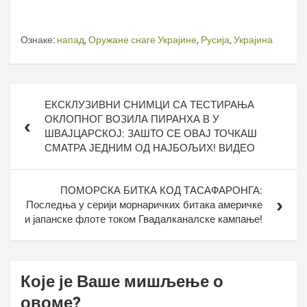
Ознаке:
напад
,
Оружане снаге Украјине
,
Русија
,
Украјина
Кретање
ЕКСКЛУЗИВНИ СНИМЦИ СА ТЕСТИРАЊА
чланка
ОКЛОПНОГ ВОЗИЛА ПИРАНХА В У
ШВАЈЦАРСКОЈ: ЗАШТО СЕ ОВАЈ ТОЧКАШ
СМАТРА ЈЕДНИМ ОД НАЈБОЉИХ! ВИДЕО
ПОМОРСКА БИТКА КОД ТАСАФАРОНГА:
Последња у серији морнаричких битака америчке
и јапанске флоте током Гвадалканалске кампање!
Које је Ваше мишљење о
овоме?