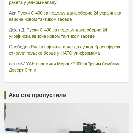
ракета у једном нападу
Аки
Руски С-400 за недељу дана оборио 24 украјинска
авиона новом тактиком заседе
Дејан Д.
Руски С-400 за недељу дана оборио 24
украјинска авиона новом тактиком заседе
Слободан
Руски војници тврде да су код Краснојарског
открили пољске борце у НАТО униформама
петко57
УАЕ опремили Мираге 2000 вођеним бомбама
Десерт Стинг
Ако сте пропустили