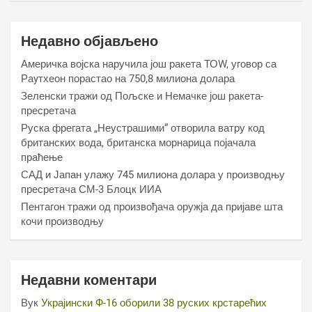
Недавно објављено
Америчка војска наручила још ракета ТОW, уговор са
Раyтхеон порастао на 750,8 милиона долара
Зеленски тражи од Пољске и Немачке још ракета-
пресретача
Руска фрегата „Неустрашими“ отворила ватру код
британских вода, британска морнарица појачала
праћење
САД и Јапан улажу 745 милиона долара у производњу
пресретача СМ-3 Блоцк ИИА
Пентагон тражи од произвођача оружја да пријаве шта
кочи производњу
Недавни коментари
Вук
Украјински Ф-16 оборили 38 руских крстарећих