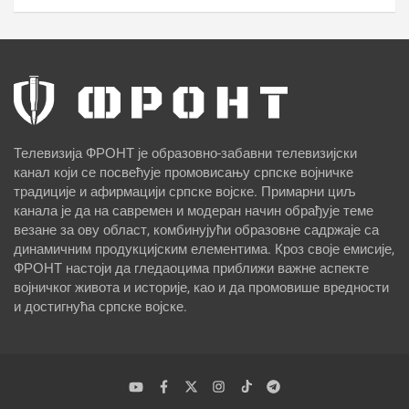
Телевизија ФРОНТ је образовно-забавни телевизијски
канал који се посвећује промовисању српске војничке
традиције и афирмацији српске војске. Примарни циљ
канала је да на савремен и модеран начин обрађује теме
везане за ову област, комбинујући образовне садржаје са
динамичним продукцијским елементима. Кроз своје емисије,
ФРОНТ настоји да гледаоцима приближи важне аспекте
војничког живота и историје, као и да промовише вредности
и достигнућа српске војске.