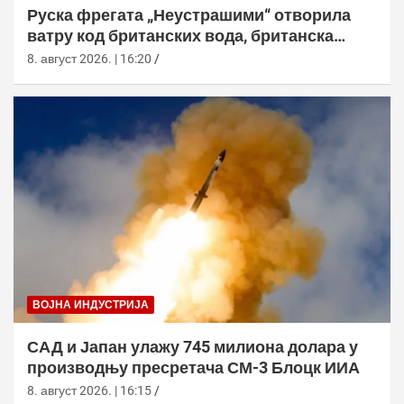
Руска фрегата „Неустрашими“ отворила
ватру код британских вода, британска
морнарица појачала праћење
8. август 2026. | 16:20
ВОЈНА ИНДУСТРИЈА
САД и Јапан улажу 745 милиона долара у
производњу пресретача СМ-3 Блоцк ИИА
8. август 2026. | 16:15