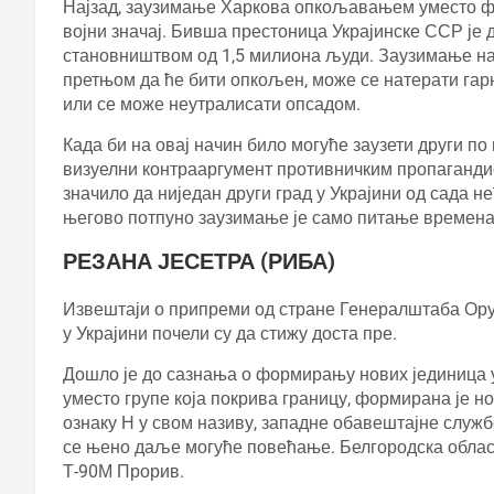
Најзад, заузимање Харкова опкољавањем уместо ф
војни значај. Бивша престоница Украјинске ССР је 
становништвом од 1,5 милиона људи. Заузимање на 
претњом да ће бити опкољен, може се натерати гарн
или се може неутралисати опсадом.
Када би на овај начин било могуће заузети други по
визуелни контрааргумент противничким пропагандис
значило да ниједан други град у Украјини од сада н
његово потпуно заузимање је само питање времена
РЕЗАНА ЈЕСЕТРА (РИБА)
Извештаји о припреми од стране Генералштаба Ору
у Украјини почели су да стижу доста пре.
Дошло је до сазнања о формирању нових јединица 
уместо групе која покрива границу, формирана је но
ознаку Н у свом називу, западне обавештајне служ
се њено даље могуће повећање. Белгородска област
Т-90М Прорив.