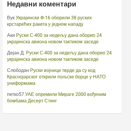
Недавни коментари
Вук
Украјински Ф-16 оборили 38 руских
крстарећих ракета у једном нападу
Аки
Руски С-400 за недељу дана оборио 24
украјинска авиона новом тактиком заседе
Дејан Д.
Руски С-400 за недељу дана оборио 24
украјинска авиона новом тактиком заседе
Слободан
Руски војници тврде да су код
Краснојарског открили пољске борце у НАТО
униформама
петко57
УАЕ опремили Мираге 2000 вођеним
бомбама Десерт Стинг