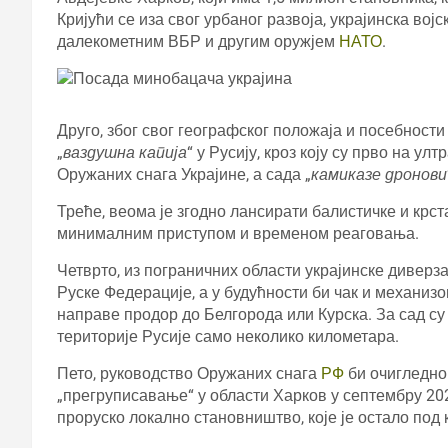
Кријући се иза свог урбаног развоја, украјинска во
далекометним ВБР и другим оружјем
НАТО
.
Друго, због свог географског положаја и посебности
„
ваздушна капија
“ у Русију, кроз коју су прво на у
Оружаних снага Украјине, а сада „
камиказе дронови
Треће, веома је згодно лансирати балистичке и крс
минималним приступом и временом реаговања.
Четврто, из пограничних области украјинске диверза
Руске Федерације, а у будућности би чак и механиз
направе продор до Белгорода или Курска. За сад су
територије Русије само неколико километара.
Пето, руководство Оружаних снага
РФ
би очигледно
„прегруписавање“ у области Харков у септембру 202
проруско локално становништво, које је остало под