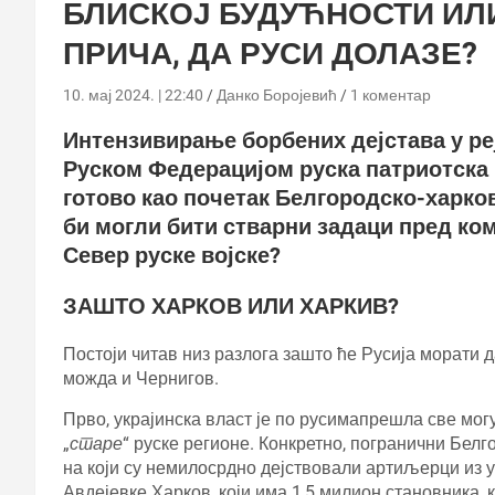
БЛИСКОЈ БУДУЋНОСТИ ИЛИ
ПРИЧА, ДА РУСИ ДОЛАЗЕ?
10. мај 2024. | 22:40
Данко Боројевић
1 коментар
Интензивирање борбених дејстава у ре
Руском Федерацијом руска патриотска (
готово као почетак Белгородско-харко
би могли бити стварни задаци пред к
Север руске војске?
ЗАШТО ХАРКОВ ИЛИ ХАРКИВ?
Постоји читав низ разлога зашто ће Русија морати 
можда и Чернигов.
Прво, украјинска власт је по русимапрешла све могу
„
старе
“ руске регионе. Конкретно, погранични Белг
на који су немилосрдно дејствовали артиљерци из у
Авдејевке Харков, који има 1,5 милион становника, к