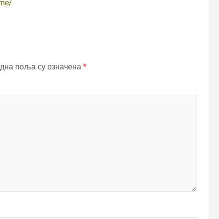
.me/
дна поља су означена
*