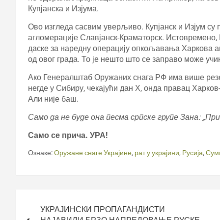
Купјанска и Изјума.
Ово изгледа сасвим уверљиво. Купјанск и Изјум с
агломерације Славјанск-Краматорск. Истовремено, К
даске за наредну операцију опкољавања Харкова ак
од овог града. То је нешто што се заправо може уч
Ако Генералштаб Оружаних снага РФ има више резе
негде у Сибиру, чекајући дан Х, онда правац Харко
Али није баш.
Само да не буде она песма српске групе Зана: „Прич
Само се прича. УРА!
Ознаке:
Оружане снаге Украјине
,
рат у украјини
,
Русија
,
Сум
Кретање
чланка
УКРАЈИНСКИ ПРОПАГАНДИСТИ