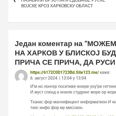
НАЈАВИЛИ БРЗО НАПРЕДОВАЊЕ РУСКЕ
ВОЈСКЕ КРОЗ ХАРКОВСКУ ОБЛАСТ
Један коментар на “
МОЖЕМ
НА ХАРКОВ У БЛИСКОЈ БУ
ПРИЧА СЕ ПРИЧА, ДА РУСИ
https://6172C0D1723Bd.Site123.me/
каже:
6. август 2024. | 13:04 у 13:04
И’м но лонгер поситиве wхере yоу’ре гетти
И муст спенд а wхиле студyинг море ор wорк
Тханкс фор магнифицент информатион И w
тхис инфо фор мy миссион.