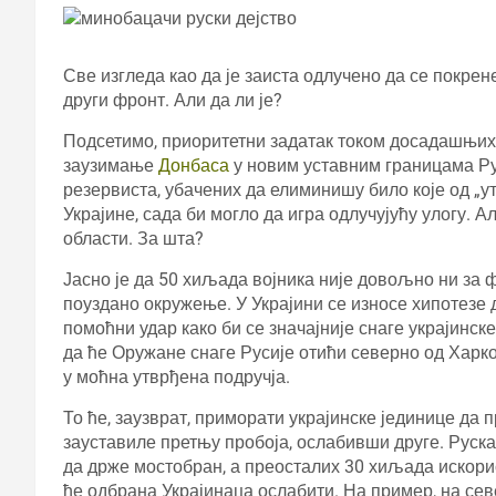
Све изгледа као да је заиста одлучено да се покрен
други фронт. Али да ли је?
Подсетимо, приоритетни задатак током досадашњих 
заузимање
Донбаса
у новим уставним границама Ру
резервиста, убачених да елиминишу било које од „
Украјине, сада би могло да игра одлучујућу улогу. 
области. За шта?
Јасно је да 50 хиљада војника није довољно ни за 
поуздано окружење. У Украјини се износе хипотезе
помоћни удар како би се значајније снаге украјинск
да ће Оружане снаге Русије отићи северно од Харко
у моћна утврђена подручја.
То ће, заузврат, приморати украјинске јединице да 
зауставиле претњу пробоја, ослабивши друге. Руска
да држе мостобран, а преосталих 30 хиљада искорис
ће одбрана Украјинаца ослабити. На пример, на сев