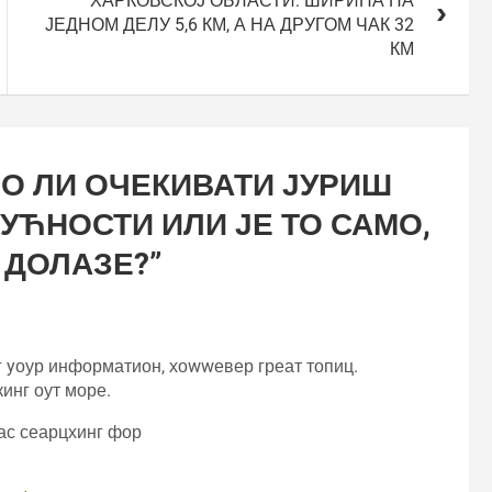
ХАРКОВСКОЈ ОБЛАСТИ: ШИРИНА НА
ЈЕДНОМ ДЕЛУ 5,6 КМ, А НА ДРУГОМ ЧАК 32
КМ
О ЛИ ОЧЕКИВАТИ ЈУРИШ
ДУЋНОСТИ ИЛИ ЈЕ ТО САМО,
 ДОЛАЗЕ?
”
нг yоур информатион, хоwwевер греат топиц.
инг оут море.
ас сеарцхинг фор