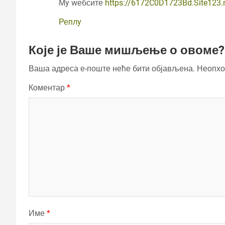
Мy wебсите
https://6172C0D1723Bd.Site123
Реплy
Које је Ваше мишљење о овоме?
Ваша адреса е-поште неће бити објављена.
Неопхо
Коментар
*
Име
*