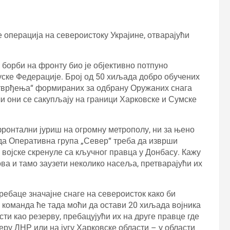
е операција на североистоку Украјине, отварајући
борби на фронту био је објективно потпуно
ске Федерације. Број од 50 хиљада добро обучених
утврђења“ формираних за одбрану Оружаних снага
Али они се сакупљају на граници Харковске и Сумске
фронтални јуриш на огромну метрополу, ни за њено
 да Оперативна група „Север“ треба да изврши
е војске скренуле са кључног правца у Донбасу. Кажу
ва и тамо заузети неколико насеља, претварајући их
пребаце значајне снаге на североисток како би
 команда ће тада моћи да остави 20 хиљада војника
ти као резерву, пребацујући их на друге правце где
еру ЛНР или на југу Харковске области – у области