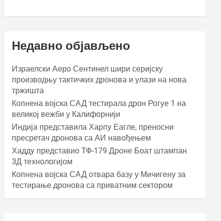
Недавно објављено
Израелски Аеро Сентинел шири серијску
производњу тактичких дронова и улази на нова
тржишта
Копнена војска САД тестирала дрон Рогуе 1 на
великој вежби у Калифорнији
Индија представила Харпy Еагле, преносни
пресретач дронова са АИ навођењем
Хаддy представио ТФ-179 Дроне Боат штампан
3Д технологијом
Копнена војска САД отвара базу у Мичигену за
тестирање дронова са приватним сектором