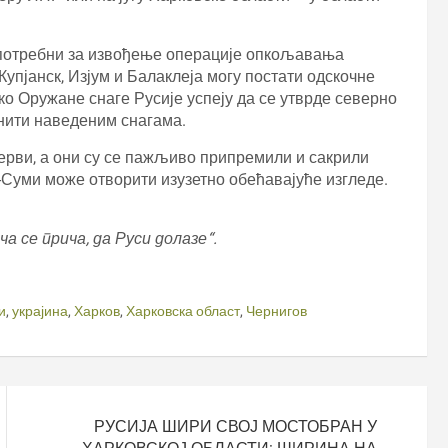
у потребни за извођење операције опкољавања
упјанск, Изјум и Балаклеја могу постати одскочне
о Оружане снаге Русије успеју да се утврде северно
инити наведеним снагама.
рви, а они су се пажљиво припремили и сакрили
в-Суми може отворити изузетно обећавајуће изгледе.
а се прича, да Руси долазе“.
и
,
украјина
,
Харков
,
Харковска област
,
Чернигов
РУСИЈА ШИРИ СВОЈ МОСТОБРАН У