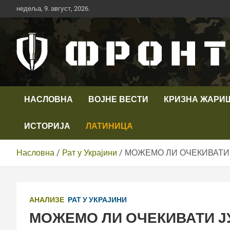
Скип
недеља, 9. август, 2026.
то
цонтент
Први војни канал у Србији
Телевизија ФРОНТ
НАСЛОВНА
ВОЈНЕ ВЕСТИ
КРИЗНА ЖАРИ
ИСТОРИЈА
ЛАТИНИЦА
Насловна
Рат у Украјини
МОЖЕМО ЛИ ОЧЕКИВАТИ 
АНАЛИЗЕ
РАТ У УКРАЈИНИ
МОЖЕМО ЛИ ОЧЕКИВАТИ Ј