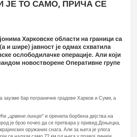
 ЈЕ ТО САМО, ПРИЧА СЕ
јонима Харковске области на граници са
а и шире) јавност је одмах схватила
вске ослободилачке операције. Али који
омандом новостворене Оперативне групе
да заузме бар пограничне градове Харков и Суми, а
ће „
црвене линије
“ и оренела борбена дејства на
ород је брзо почео да се претвара у привид Доњецка,
крајинских оружаних снага. Али за њега је улога
оји се налази само 72 км од њега у правој линији.