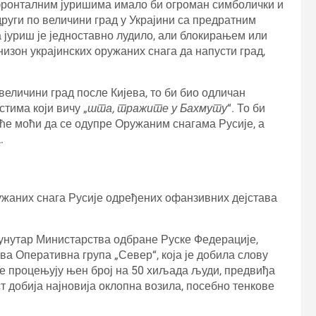
ронталним јуришима имало би огроман симболички и
други по величини град у Украјини са предратним
јуриш је једноставно лудило, али блокирањем или
изон украјинских оружаних снага да напусти град,
 величини град после Кијева, то би био одличан
тима који вичу „
шта, тражите у Бахмуту
“. То би
еће моћи да се одупре Оружаним снагама Русије, а
.
жаних снага Русије одређених офанзивних дејстава
унутар Министарства одбране Руске Федерације,
ва Оперативна група „Север“, која је добила слову
бе процењују њен број на 50 хиљада људи, предвиђа
 добија најновија оклопна возила, посебно тенкове