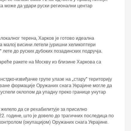
јска може да удари руски регионални центар
 локалног терена, Харков је готово идеална
лтра малој висини летели јуришни хеликоптери
“ лете до руских дубоких позадинских подручја.
тареће ракете на Москву из близине Харкова са
нстдко-извиђачке групе улазе на „стару” територију
оване формације Оружаних снага Украјине могле да
 успели оклопом да упадну преко границе унутар
 желело да се рехабилитује за присилно
2. године, што је довело до трагичних последица по
 контролом (окупацијом) Оружаних снага Украјине.