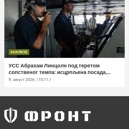
АНАЛИЗЕ
УСС Абрахам Линцолн под теретом
сопственог темпа: исцрпљена посада,
проблеми са снабдевањем и пад морала
9. август 2026. | 10:11