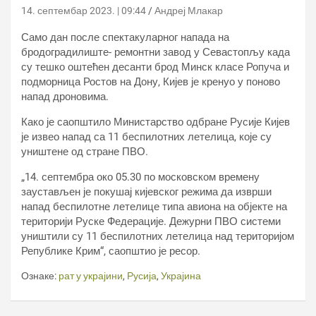
14. септембар 2023. | 09:44
Андреј Млакар
Само дан после спектакуларног напада на
бродоградилиште- ремонтни завод у Севастопљу када
су тешко оштећен десанти брод Минск класе Ропуча и
подморница Ростов на Дону, Кијев је кренуо у поново
напад дроновима.
Како је саопштило Министарство одбране Русије Кијев
је извео напад са 11 беспилотних летелица, које су
уништене од стране ПВО.
„14. септембра око 05.30 по московском времену
заустављен је покушај кијевског режима да изврши
напад беспилотне летелице типа авиона на објекте на
територији Руске Федерације. Дежурни ПВО системи
уништили су 11 беспилотних летелица над територијом
Републике Крим“, саопштио је ресор.
Ознаке:
рат у украјини
,
Русија
,
Украјина