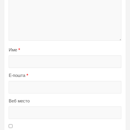
Име
*
Е-пошта
*
Веб место