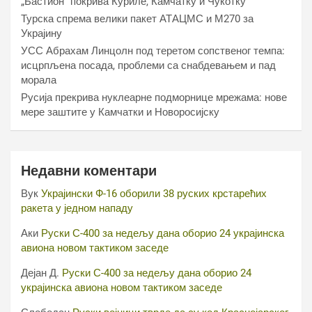
„Бастион“ покрива Куриле, Камчатку и Чукотку
Турска спрема велики пакет АТАЦМС и М270 за
Украјину
УСС Абрахам Линцолн под теретом сопственог темпа:
исцрпљена посада, проблеми са снабдевањем и пад
морала
Русија прекрива нуклеарне подморнице мрежама: нове
мере заштите у Камчатки и Новоросијску
Недавни коментари
Вук
Украјински Ф-16 оборили 38 руских крстарећих
ракета у једном нападу
Аки
Руски С-400 за недељу дана оборио 24 украјинска
авиона новом тактиком заседе
Дејан Д.
Руски С-400 за недељу дана оборио 24
украјинска авиона новом тактиком заседе