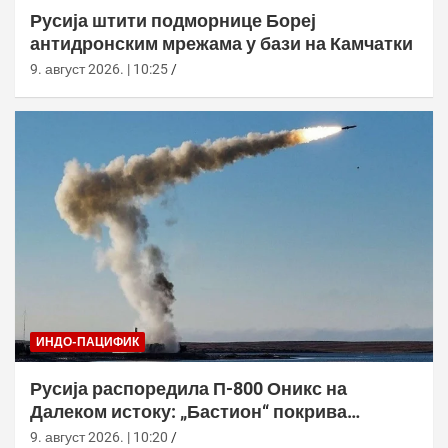
Русија штити подморнице Бореј
антидронским мрежама у бази на Камчатки
9. август 2026. | 10:25
ИНДО-ПАЦИФИК
Русија распоредила П-800 Оникс на
Далеком истоку: „Бастион“ покрива
Куриле, Камчатку и Чукотку
9. август 2026. | 10:20