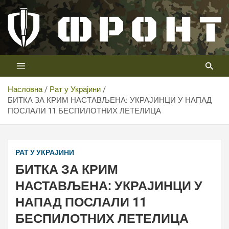
Скип
то
цонтент
Први војни канал у Србији
Телевизија ФРОНТ
Насловна
Рат у Украјини
БИТКА ЗА КРИМ НАСТАВЉЕНА: УКРАЈИНЦИ У НАПАД
ПОСЛАЛИ 11 БЕСПИЛОТНИХ ЛЕТЕЛИЦА
РАТ У УКРАЈИНИ
БИТКА ЗА КРИМ
НАСТАВЉЕНА: УКРАЈИНЦИ У
НАПАД ПОСЛАЛИ 11
БЕСПИЛОТНИХ ЛЕТЕЛИЦА