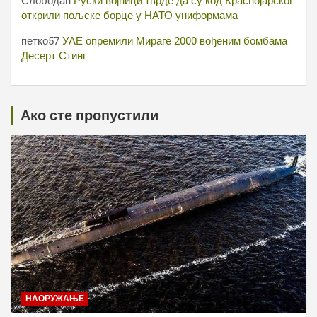
Слободан
Руски војници тврде да су код Краснојарског
открили пољске борце у НАТО униформама
петко57
УАЕ опремили Мираге 2000 вођеним бомбама
Десерт Стинг
Ако сте пропустили
НАОРУЖАЊЕ