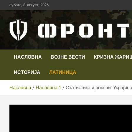
Скип
субота, 8. август, 2026.
то
цонтент
Први војни канал у Србији
Телевизија ФРОНТ
НАСЛОВНА
ВОЈНЕ ВЕСТИ
КРИЗНА ЖАРИ
ИСТОРИЈА
ЛАТИНИЦА
Насловна
Насловна-1
Статистика и рокови: Украјина