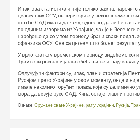
Ипак, ова статистика и није толико важна, нарочито
целокупних ОСУ, не територије у неком временском р
што ће САД имати да кажу, односно, да ли ће наста
појединим изворима из Украјине, чак је и Зеленски
наређење да се у том периоду брани сваки педаљ з
офанзива ОСУ. Све са циљем што бољег резултат у
У врло кратком временском периоду видећемо колик
Трампови рокови и јавна обећања не играју кључну 
Одлучујући фактори су, ипак, план и стратегија Пен
Русијом преко Украјине у овом моменту, онда и није
имале неколико горућих тачака, које су делимично 
мора да везује руке САД. Кина остаје главни против
Ознаке:
Оружане снаге Украјине
,
рат у украјини
,
Русија
,
Тра
Кретање