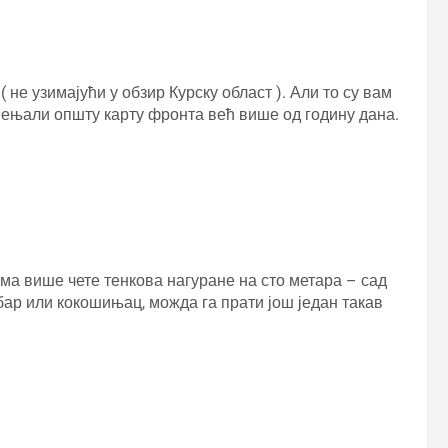
не узимајући у обзир Курску област ). Али то су вам
мењали општу карту фронта већ више од годину дана.
нема више чете тенкова нагуране на сто метара – сад
мбар или кокошињац, можда га прати још један такав