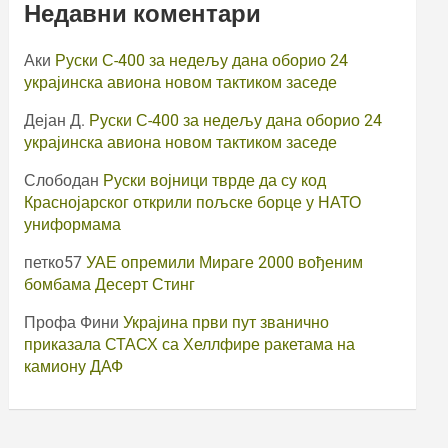
Недавни коментари
Аки
Руски С-400 за недељу дана оборио 24
украјинска авиона новом тактиком заседе
Дејан Д.
Руски С-400 за недељу дана оборио 24
украјинска авиона новом тактиком заседе
Слободан
Руски војници тврде да су код
Краснојарског открили пољске борце у НАТО
униформама
петко57
УАЕ опремили Мираге 2000 вођеним
бомбама Десерт Стинг
Профа Фини
Украјина први пут званично
приказала СТАСХ са Хеллфире ракетама на
камиону ДАФ