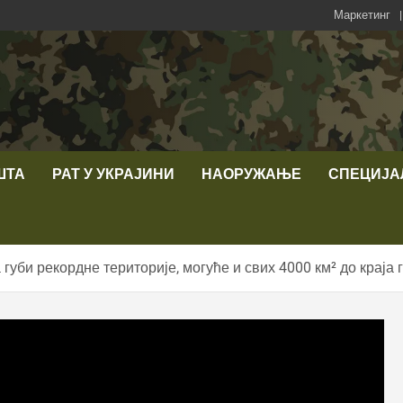
Маркетинг
ШТА
РАТ У УКРАЈИНИ
НАОРУЖАЊЕ
СПЕЦИЈА
 губи рекордне територије, могуће и свих 4000 км² до краја 