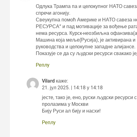
Одлука Трампа па и целокупног НАТО савеза
спречи агонију.
Свеукупна помоћ Америке и НАТО савеза 
РЕСУРСА“ и пад мотивације за вођење рата
нема ресурса. Курск-неозбиљна офанзива(а
Машина која меље(Русија), је активирана и 
руководства и целокупне западне алијансе.
Показује се да су људски ресурси свакако 
Реплy
Vilard
каже:
21. јул 2025. | 14:18 у 14:18
јесте, тако је, ено, руски људски ресур
пролазима у Москви
Бију Руси ал бију и насхи!
Реплy