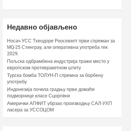
Недавно објављено
Носач УСС Тхеодоре Роосевелт први спреман за
МQ-25 Стинграy, али оперативна употреба тек
2029.
Пољска одбрамбена индустрија тражи место у
европском противракетном штиту
Турска бомба ТОЛУН-П спремна за борбену
употребу
Индонезија почела градњу прве домаће
подморнице класе Сцорпèне
Амерички АПФИТ убрзао производњу САЛ-УХП
ласера за УССОЦОМ