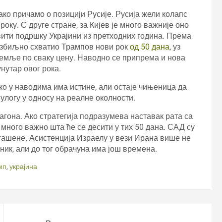
 ако причамо о позицији Русије. Русија жели колапс
оку. С друге стране, за Кијев је много важније оно
вити подршку Украјини из претходних година. Према
 озбиљно схватио Трампов нови рок
од 50 дана
, уз
емље по сваку цену. Наводно се припрема и нова
нутар овог рока.
о у наводима има истине, али остаје чињеница да
улогу у односу на реалне околности.
тагона. Ако стратегија подразумева наставак рата са
 много важно шта ће се десити у тих 50 дана. САД су
угашене. Асистенција Израелу у вези Ирана више не
ник, али до тог обрачуна има још времена.
мп
,
украјина