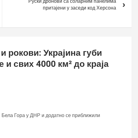
Руски дронови са соларним панелима
притајени у заседи код Херсона
и рокови: Украјина губи
 и свих 4000 км² до краја
 Бела Гора у ДНР и додатно се приближили