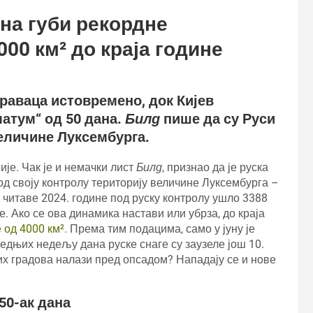
ина губи рекордне
000 км² до краја године
раваца истовремено, док Кијев
атум“ од 50 дана.
Билд
пише да су Руси
величине Луксембурга.
је. Чак је и немачки лист
Билд
, признао да је руска
 под своју контролу територију величине Луксембурга –
ом читаве 2024. године под руску контролу ушло 3388
. Ако се ова динамика настави или убрза, до краја
 од 4000 км².
Према тим подацима, само у јуну је
ледњих недељу дана руске снаге су заузеле још 10.
их градова налази пред опсадом? Нападају се и нове
50-ак дана