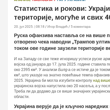
Статистика и рокови: Украј
територије, могуће и свих 4
20. јул 2025. | 08:18
Игор Владић
5 коментара
Руска офанзива наставља се на више п
отворено чека наводни „Трампов ултим
током ове године заузели територије 
И на Западу се све теже игноришу успеси руске арми
војска од јануара до 17. јула 2025. године ставила
око 2395 км². У анализи
Билд
-а се истиче да је ток
км², што указује на знатно повећање темпа офанзиве
2025. Украјина би могла изгубити контролу
над више
украјинска војска напустила око 20 насеља, а у пос
Треба ли да додамо да се више значајних украјинск
области.
Украјина верује да је кључно наредних 