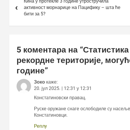
чланка
Кина у протекле 3 године утростручила
активност морнарице на Пацифику – шта ће
бити за 5?
5 коментара на “
Статистика 
рекордне територије, могуће
године
”
Зоко
каже:
20. јул 2025. | 12:31 у 12:31
Констатиновски правац.
Руске оружане снаге ослободиле су насеље
Констатиновци.
Реплy