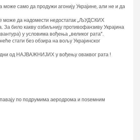
 може само да продужи агонију Украјине, али не и да
не може да надомести недостатак „ЉУДСКИХ
. За било какву озбиљнију противофанзиву Украјина
вантура) у условима вођења „великог рата“.
неће стати без обзира на вољу Украјинског
једни од НАЈВАЖНИЈИХ у вођењу оваквог рата !
си спавају по подрумима аеродрома и поѕемним