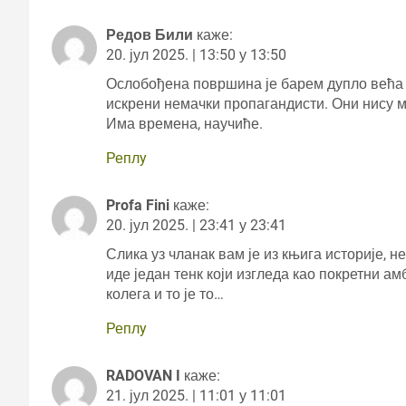
Редов Били
каже:
20. јул 2025. | 13:50 у 13:50
Ослобођена површина је барем дупло већа ( 
искрени немачки пропагандисти. Они нису 
Има времена, научиће.
Реплy
Profa Fini
каже:
20. јул 2025. | 23:41 у 23:41
Слика уз чланак вам је из књига историје, 
иде један тенк који изгледа као покретни а
колега и то је то…
Реплy
RADOVAN I
каже:
21. јул 2025. | 11:01 у 11:01