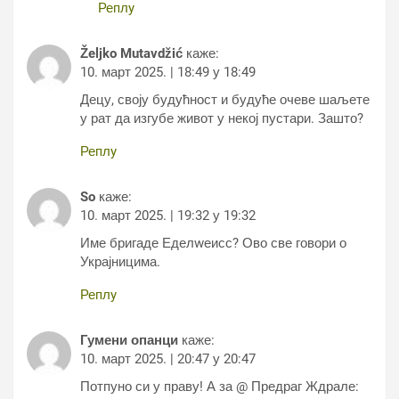
Реплy
Željko Mutavdžić
каже:
10. март 2025. | 18:49 у 18:49
Децу, своју будућност и будуће очеве шаљете
у рат да изгубе живот у некој пустари. Зашто?
Реплy
So
каже:
10. март 2025. | 19:32 у 19:32
Име бригаде Еделwеисс? Ово све говори о
Украјницима.
Реплy
Гумени опанци
каже:
10. март 2025. | 20:47 у 20:47
Потпуно си у праву! А за @ Предраг Ждрале: