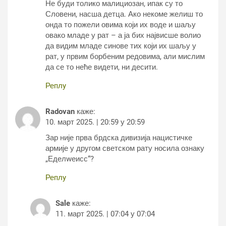
Не буди толико малициозан, ипак су то
Словени, насша детца. Ако некоме желиш то
онда то пожели овима који их воде и шаљу
овако младе у рат – а ја бих највисше волио
да видим младе синове тих који их шаљу у
рат, у првим борбеним редовима, али мислим
да се то неће видети, ни десити.
Реплy
Radovan
каже:
10. март 2025. | 20:59 у 20:59
Зар није прва брдска дивизија нацистичке
армије у другом светском рату носила ознаку
„Еделwеисс“?
Реплy
Sale
каже:
11. март 2025. | 07:04 у 07:04