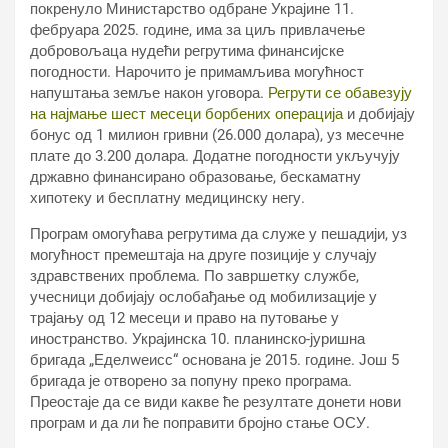
покренуло Министарство одбране Украјине 11.
фебруара 2025. године, има за циљ привлачење
добровољаца нудећи регрутима финансијске
погодности. Нарочито је примамљива могућност
напуштања земље након уговора.
Регрути се обавезују
на најмање шест месеци борбених операција
и добијају
бонус од 1 милион гривни (26.000 долара), уз месечне
плате до 3.200 долара. Додатне погодности укључују
државно финансирано образовање, бескаматну
хипотеку и бесплатну медицинску негу.
Програм омогућава регрутима да служе у пешадији, уз
могућност премештаја на друге позиције у случају
здравствених проблема. По завршетку службе,
учесници добијају ослобађање од мобилизације у
трајању од 12 месеци и право на путовање у
иностранство. Украјинска 10. планинско-јуришна
бригада „Еделwеисс“ основана је 2015. године. Још 5
бригада је отворено за попуну преко програма.
Преостаје да се види какве ће резултате донети нови
програм и да ли ће поправити бројно стање ОСУ.