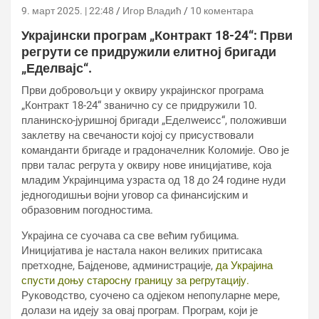
9. март 2025. | 22:48
Игор Владић
10 коментара
Украјински програм „Контракт 18-24“: Први
регрути се придружили елитној бригади
„Еделвајс“.
Први добровољци у оквиру украјинског програма
„Контракт 18-24“ званично су се придружили 10.
планинско-јуришној бригади „Еделwеисс“, положивши
заклетву на свечаности којој су присуствовали
команданти бригаде и градоначелник Коломије. Ово је
први талас регрута у оквиру нове иницијативе, која
младим Украјинцима узраста од 18 до 24 године нуди
једногодишњи војни уговор са финансијским и
образовним погодностима.
Украјина се суочава са све већим губицима.
Иницијатива је настала након великих притисака
претходне, Бајденове, администрације,
да Украјина
спусти доњу старосну границу за регрутацију.
Руководство, суочено са одјеком непопуларне мере,
долази на идеју за овај програм. Програм, који је