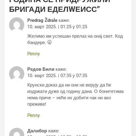
БРИГАДИ ЕДЕЛWЕИСС
”
Predrag Ždrale
каже:
10. март 2025. | 01:25 у 01:25
Желимо им успешан прелаз на онај свет. Код
бандере. 🤫
Реплy
Редов Били
каже:
10. март 2025. | 07:35 у 07:35
Крунски доказ да ни они не верују да ће
издржати дуже од годину дана. О бонитетима
нема приче – неће их добити чак ни ако
преживе!
Реплy
Далибор
каже: