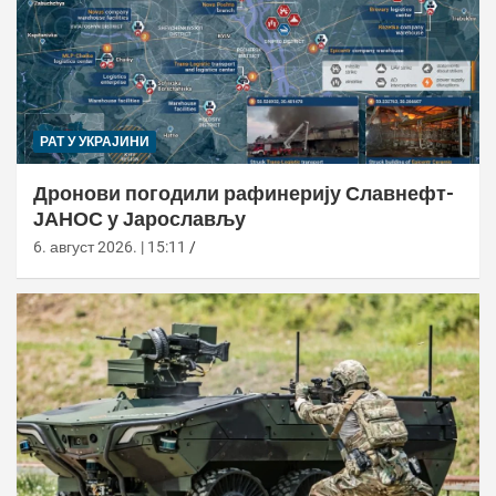
РАТ У УКРАЈИНИ
Дронови погодили рафинерију Славнефт-
ЈАНОС у Јарослављу
6. август 2026. | 15:11