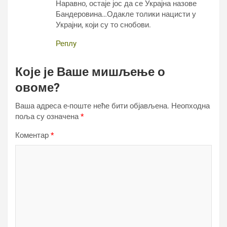
Наравно, остаје јос да се Украјна назове
Бандеровина…Одакле толики нацисти у
Украјни, који су то снобови.
Реплy
Које је Ваше мишљење о
овоме?
Ваша адреса е-поште неће бити објављена.
Неопходна
поља су означена
*
Коментар
*