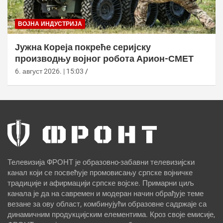
ВОЈНА ИНДУСТРИЈА
Јужна Кореја покреће серијску
производњу војног робота Арион-СМЕТ
6. август 2026. | 15:03
Телевизија ФРОНТ је образовно-забавни телевизијски
канал који се посвећује промовисању српске војничке
традиције и афирмацији српске војске. Примарни циљ
канала је да на савремен и модеран начин обрађује теме
везане за ову област, комбинујући образовне садржаје са
динамичним продукцијским елементима. Кроз своје емисије,