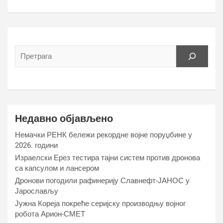
Недавно објављено
Немачки РЕНК бележи рекордне војне поруџбине у
2026. години
Израелски Ерез тестира тајни систем против дронова
са капсулом и лансером
Дронови погодили рафинерију Славнефт-ЈАНОС у
Јарослављу
Јужна Кореја покреће серијску производњу војног
робота Арион-СМЕТ