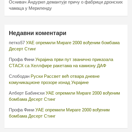
Оснивач Андурил демантује причу о фабрици дронских
чамаца у Мериленду
Недавни коментари
петко57
УАЕ опремили Мираге 2000 вођеним бомбама
Десерт Стинг
Профа Фини
Украјина први пут званично приказала
СТАСХ са Хеллфире ракетама на камиону ДАФ
Слободан
Руски Рассвет већ отвара дневне
комуникационе прозоре изнад Украјине
Алберт Бабински
УАЕ опремили Мираге 2000 вођеним
бомбама Десерт Стинг
Профа Фини
УАЕ опремили Мираге 2000 вођеним
бомбама Десерт Стинг