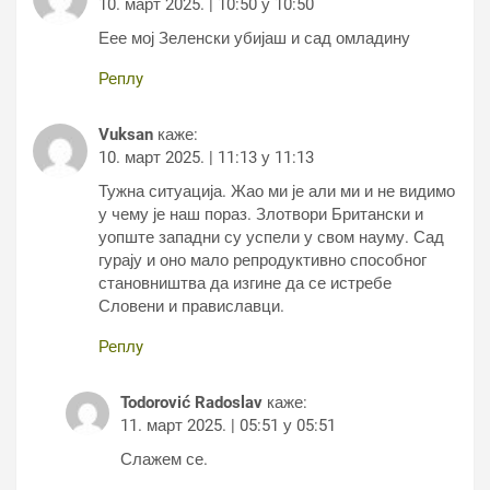
10. март 2025. | 10:50 у 10:50
Еее мој Зеленски убијаш и сад омладину
Реплy
Vuksan
каже:
10. март 2025. | 11:13 у 11:13
Тужна ситуација. Жао ми је али ми и не видимо
у чему је наш пораз. Злотвори Британски и
уопште западни су успели у свом науму. Сад
гурају и оно мало репродуктивно способног
становништва да изгине да се истребе
Словени и правиславци.
Реплy
Todorović Radoslav
каже:
11. март 2025. | 05:51 у 05:51
Слажем се.