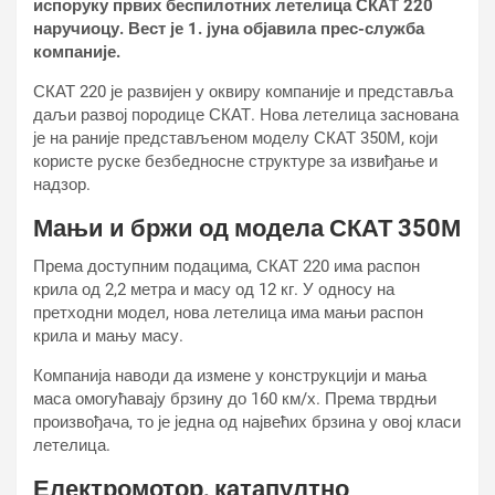
испоруку првих беспилотних летелица СКАТ 220
наручиоцу. Вест је 1. јуна објавила прес-служба
компаније.
СКАТ 220 је развијен у оквиру компаније и представља
даљи развој породице СКАТ. Нова летелица заснована
је на раније представљеном моделу СКАТ 350М, који
користе руске безбедносне структуре за извиђање и
надзор.
Мањи и бржи од модела СКАТ 350М
Према доступним подацима, СКАТ 220 има распон
крила од 2,2 метра и масу од 12 кг. У односу на
претходни модел, нова летелица има мањи распон
крила и мању масу.
Компанија наводи да измене у конструкцији и мања
маса омогућавају брзину до 160 км/х. Према тврдњи
произвођача, то је једна од највећих брзина у овој класи
летелица.
Електромотор, катапултно