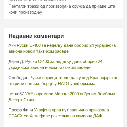
Пентагон тражи од произвођача оружја да пријаве шта
кочи производњу
Недавни коментари
Аки
Руски С-400 за недељу дана оборио 24 украјинска
авиона новом тактиком заседе
Дејан Д.
Руски С-400 за недељу дана оборио 24
украјинска авиона новом тактиком заседе
Слободан
Руски војници тврде да су код Краснојарског
открили пољске борце у НАТО униформама
петко57
УАЕ опремили Мираге 2000 вођеним бомбама
Десерт Стинг
Профа Фини
Украјина први пут званично приказала
СТАСХ са Хеллфире ракетама на камиону ДАФ