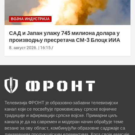
ВОЈНА ИНДУСТРИЈА
САД и Јапан улажу 745 милиона долара у
производњу пресретача СМ-3 Блоцк ИИА
8. август 2026. | 16:15
Телевизија ФРОНТ је образовно-забавни телевизијски
канал који се посвећује промовисању српске војничке
традиције и афирмацији српске војске. Примарни циљ
канала је да на савремен и модеран начин обрађује теме
везане за ову област, комбинујући образовне садржаје са
динамичним продукцијским елементима. Кроз своје емисије,