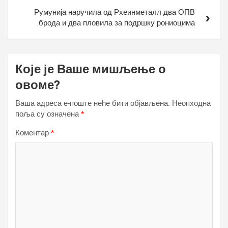
Румунија наручила од Рхеинметалл два ОПВ
брода и два пловила за подршку рониоцима
Које је Ваше мишљење о
овоме?
Ваша адреса е-поште неће бити објављена.
Неопходна
поља су означена
*
Коментар
*