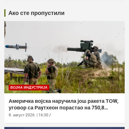
Ако сте пропустили
ВОЈНА ИНДУСТРИЈА
Америчка војска наручила још ракета ТОW,
уговор са Раyтхеон порастао на 750,8
милиона долара
8. август 2026. | 16:30