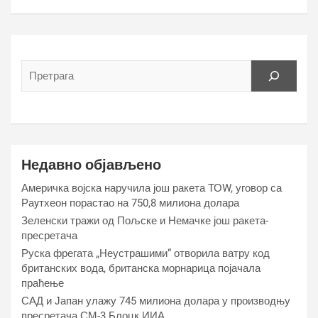
Недавно објављено
Америчка војска наручила још ракета ТОW, уговор са
Раyтхеон порастао на 750,8 милиона долара
Зеленски тражи од Пољске и Немачке још ракета-
пресретача
Руска фрегата „Неустрашими“ отворила ватру код
британских вода, британска морнарица појачала
праћење
САД и Јапан улажу 745 милиона долара у производњу
пресретача СМ-3 Блоцк ИИА