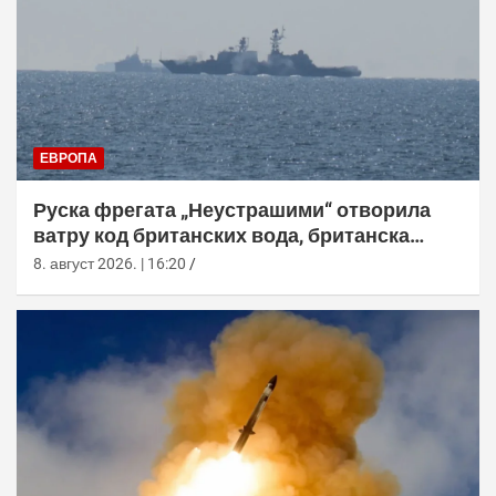
ЕВРОПА
Руска фрегата „Неустрашими“ отворила
ватру код британских вода, британска
морнарица појачала праћење
8. август 2026. | 16:20