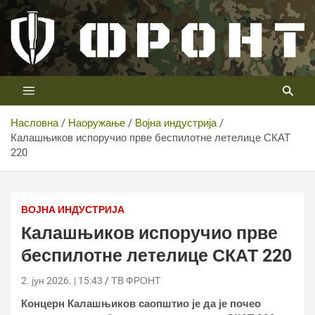
Скип
то
цонтент
Први војни канал у Србији
Телевизија ФРОНТ
Насловна
Наоружање
Војна индустрија
Калашњиков испоручио прве беспилотне летелице СКАТ
220
ВОЈНА ИНДУСТРИЈА
Калашњиков испоручио прве
беспилотне летелице СКАТ 220
2. јун 2026. | 15:43
ТВ ФРОНТ
Концерн Калашњиков саопштио је да је почео