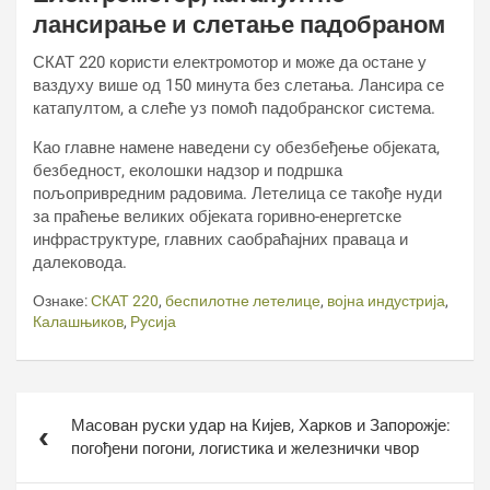
лансирање и слетање падобраном
СКАТ 220 користи електромотор и може да остане у
ваздуху више од 150 минута без слетања. Лансира се
катапултом, а слеће уз помоћ падобранског система.
Као главне намене наведени су обезбеђење објеката,
безбедност, еколошки надзор и подршка
пољопривредним радовима. Летелица се такође нуди
за праћење великих објеката горивно-енергетске
инфраструктуре, главних саобраћајних праваца и
далековода.
Ознаке:
СКАТ 220
,
беспилотне летелице
,
војна индустрија
,
Калашњиков
,
Русија
Кретање
Масован руски удар на Кијев, Харков и Запорожје:
чланка
погођени погони, логистика и железнички чвор