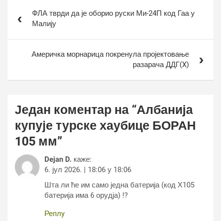
Кретање
ФЛА тврди да је оборио руски Ми-24П код Гаа у
чланка
Малију
Америчка морнарица покренула пројектовање
разарача ДДГ(X)
Један коментар на “
Албанија
купује турске хаубице БОРАН
105 мм
”
Dejan D.
каже:
6. јул 2026. | 18:06 у 18:06
Шта ли ће им само једна батерија (код Х105
батерија има 6 орудја) !?
Реплy