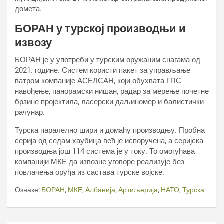
домета.
БОРАН у турској производњи и
извозу
БОРАН је у употреби у турским оружаним снагама од
2021. године. Систем користи пакет за управљање
ватром компаније АСЕЛСАН, који обухвата ГПС
навођење, панорамски нишан, радар за мерење почетне
брзине пројектила, ласерски даљиномер и балистички
рачунар.
Турска паралелно шири и домаћу производњу. Пробна
серија од седам хаубица већ је испоручена, а серијска
производња још 114 система је у току. То омогућава
компанији МКЕ да извозне уговоре реализује без
повлачења оруђа из састава турске војске.
Ознаке:
БОРАН
,
МКЕ
,
Албанија
,
Артиљерија
,
НАТО
,
Турска