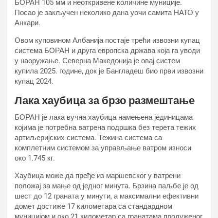
БОРАН 105 мм и неоткривене количине муниције.
Посао је закључен неколико дана уочи самита НАТО у
Анкари.
Овом куповином Албанија постаје трећи извозни купац
система БОРАН и друга европска држава која га уводи
у наоружање. Северна Македонија је овај систем
купила 2025. године, док је Бангладеш био први извозни
купац 2024.
Лака хаубица за брзо размештање
БОРАН је лака вучна хаубица намењена јединицама
којима је потребна ватрена подршка без терета тежих
артиљеријских система. Тежина система са
комплетним системом за управљање ватром износи
око 1.745 кг.
Хаубица може да пређе из маршевског у ватрени
положај за мање од једног минута. Брзина паљбе је од
шест до 12 граната у минути, а максимални ефективни
домет достиже 17 километара са стандардном
муницијом и око 21 километар са гранатама продуженог