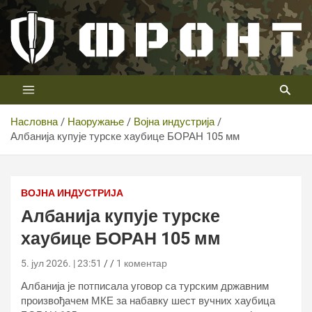
Скип
то
цонтент
Први војни канал у Србији
Телевизија ФРОНТ
Насловна
Наоружање
Војна индустрија
Албанија купује турске хаубице БОРАН 105 мм
Албанија купује турске хаубице БОРАН 105 мм
ВОЈНА ИНДУСТРИЈА
Албанија купује турске
хаубице БОРАН 105 мм
5. јул 2026. | 23:51
1 коментар
Албанија је потписала уговор са турским државним
произвођачем МКЕ за набавку шест вучних хаубица