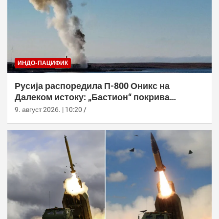
ИНДО-ПАЦИФИК
Русија распоредила П-800 Оникс на
Далеком истоку: „Бастион“ покрива
Куриле, Камчатку и Чукотку
9. август 2026. | 10:20