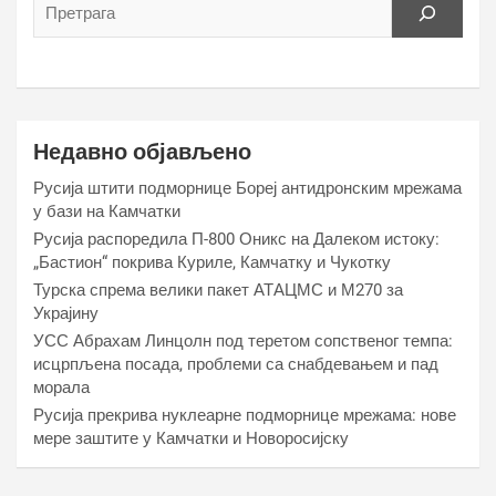
Недавно објављено
Русија штити подморнице Бореј антидронским мрежама
у бази на Камчатки
Русија распоредила П-800 Оникс на Далеком истоку:
„Бастион“ покрива Куриле, Камчатку и Чукотку
Турска спрема велики пакет АТАЦМС и М270 за
Украјину
УСС Абрахам Линцолн под теретом сопственог темпа:
исцрпљена посада, проблеми са снабдевањем и пад
морала
Русија прекрива нуклеарне подморнице мрежама: нове
мере заштите у Камчатки и Новоросијску