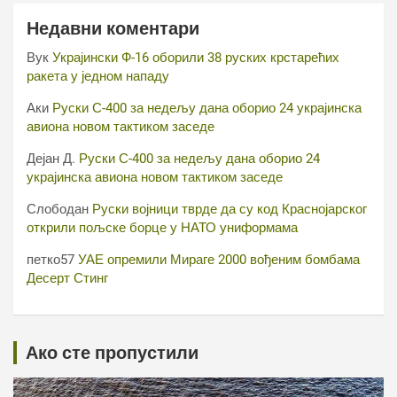
Недавни коментари
Вук
Украјински Ф-16 оборили 38 руских крстарећих
ракета у једном нападу
Аки
Руски С-400 за недељу дана оборио 24 украјинска
авиона новом тактиком заседе
Дејан Д.
Руски С-400 за недељу дана оборио 24
украјинска авиона новом тактиком заседе
Слободан
Руски војници тврде да су код Краснојарског
открили пољске борце у НАТО униформама
петко57
УАЕ опремили Мираге 2000 вођеним бомбама
Десерт Стинг
Ако сте пропустили