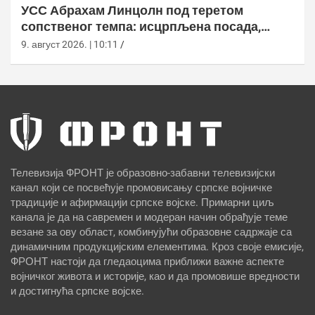
УСС Абрахам Линцолн под теретом
сопственог темпа: исцрпљена посада,
проблеми са снабдевањем и пад морала
9. август 2026. | 10:11
Телевизија ФРОНТ је образовно-забавни телевизијски
канал који се посвећује промовисању српске војничке
традиције и афирмацији српске војске. Примарни циљ
канала је да на савремен и модеран начин обрађује теме
везане за ову област, комбинујући образовне садржаје са
динамичним продукцијским елементима. Кроз своје емисије,
ФРОНТ настоји да гледаоцима приближи важне аспекте
војничког живота и историје, као и да промовише вредности
и достигнућа српске војске.