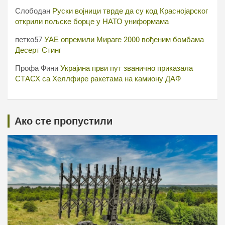
Слободан
Руски војници тврде да су код Краснојарског
открили пољске борце у НАТО униформама
петко57
УАЕ опремили Мираге 2000 вођеним бомбама
Десерт Стинг
Профа Фини
Украјина први пут званично приказала
СТАСХ са Хеллфире ракетама на камиону ДАФ
Ако сте пропустили