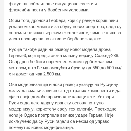
фокус на побољшање ситуационе свести и
флексибилности у борбеним условима.
Осим тога, дронови Гербера, који су раније коришћени
углавном као мамци и за обуку нових опертера, сада су
опремљене инжењерским експлозивом, чиме је њихова
улога проширена на активне борбене задатке.
Русија такође ради на развоју новог модела дрона,
Герана-3, који представља млазну верзију Схахед-238.
Овај дрон ће бити опремљен малим турбомлазним
мотором, што ће му омогућити брзину од 550 до 600 км/
х и домет од чак 2.500 км.
Ове модернизације и нови развоји указују на Русијину
жељу да смањи зависност од страних компоненти и да
ојача своје домаће производне капацитете. Уствари,
Руси сада легендарну иранску основу потпуно
модернизују, користећу своју технологију. Претходне
ноћи је Одеса претрпела велике ударе Герана. Није
искључено да су Руси гађали са неком од управо
поменутих нових модификација.