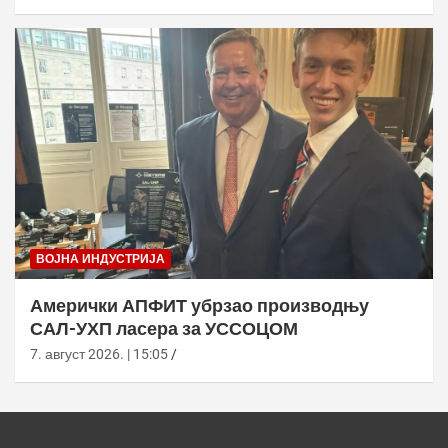
ВОЈНА ИНДУСТРИЈА
Амерички АПФИТ убрзао производњу
САЛ-УХП ласера за УССОЦОМ
7. август 2026. | 15:05