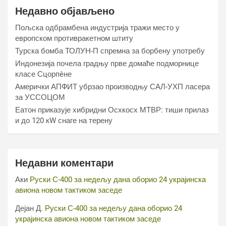
Недавно објављено
Пољска одбрамбена индустрија тражи место у
европском противракетном штиту
Турска бомба ТОЛУН-П спремна за борбену употребу
Индонезија почела градњу прве домаће подморнице
класе Сцорпèне
Амерички АПФИТ убрзао производњу САЛ-УХП ласера
за УССОЦОМ
Еатон приказује хибридни Осхкосх МТВР: тиши прилаз
и до 120 кW снаге на терену
Недавни коментари
Аки
Руски С-400 за недељу дана оборио 24 украјинска
авиона новом тактиком заседе
Дејан Д.
Руски С-400 за недељу дана оборио 24
украјинска авиона новом тактиком заседе