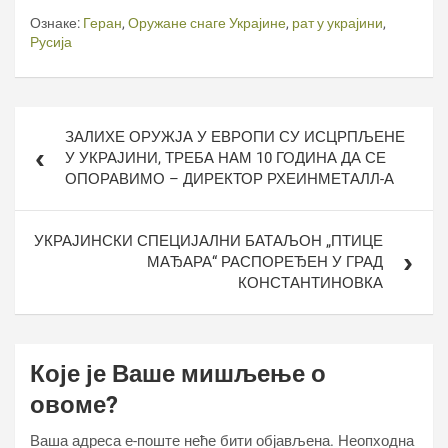
Ознаке:
Геран
,
Оружане снаге Украјине
,
рат у украјини
,
Русија
Кретање
ЗАЛИХЕ ОРУЖЈА У ЕВРОПИ СУ ИСЦРПЉЕНЕ
чланка
У УКРАЈИНИ, ТРЕБА НАМ 10 ГОДИНА ДА СЕ
ОПОРАВИМО – ДИРЕКТОР РХЕИНМЕТАЛЛ-А
УКРАЈИНСКИ СПЕЦИЈАЛНИ БАТАЉОН „ПТИЦЕ
МАЂАРА“ РАСПОРЕЂЕН У ГРАД
КОНСТАНТИНОВКА
Које је Ваше мишљење о
овоме?
Ваша адреса е-поште неће бити објављена.
Неопходна