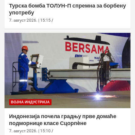
Турска бомба ТОЛУН-П спремна за борбену
употребу
7. август 2026. | 15:15
ВОЈНА ИНДУСТРИЈА
Индонезија почела градњу прве домаће
подморнице класе Сцорпèне
7. август 2026. | 15:10