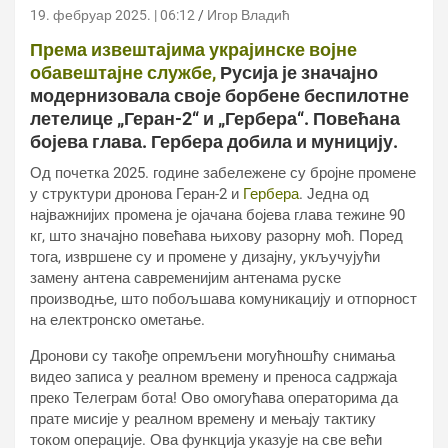
19. фебруар 2025. | 06:12
Игор Владић
Према извештајима украјинске војне
обавештајне службе,
Русија је значајно
модернизовала своје борбене беспилотне
летелице „Геран-2“ и „Гербера“. Повећана
бојева глава. Гербера добила и муницију.
Од почетка 2025. године забележене су бројне промене
у структури дронова Геран-2 и
Гербера
. Једна од
најважнијих промена је ојачана бојева глава тежине 90
кг, што значајно повећава њихову разорну моћ. Поред
тога, извршене су и промене у дизајну, укључујући
замену антена савременијим антенама руске
производње, што побољшава комуникацију и отпорност
на електронско ометање.
Дронови су такође опремљени могућношћу снимања
видео записа у реалном времену и преноса садржаја
преко Телеграм бота! Ово омогућава операторима да
прате мисије у реалном времену и мењају тактику
током операције. Ова функција указује на све већи