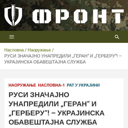
Скип
то
цонтент
Први војни канал у Србији
Телевизија ФРОНТ
Насловна
Наоружање
РУСИ ЗНАЧАЈНО УНАПРЕДИЛИ „ГЕРАН“ И „ГЕРБЕРУ“! –
УКРАЈИНСКА ОБАВЕШТАЈНА СЛУЖБА
НАОРУЖАЊЕ
НАСЛОВНА-1
РАТ У УКРАЈИНИ
РУСИ ЗНАЧАЈНО
УНАПРЕДИЛИ „ГЕРАН“ И
„ГЕРБЕРУ“! – УКРАЈИНСКА
ОБАВЕШТАЈНА СЛУЖБА