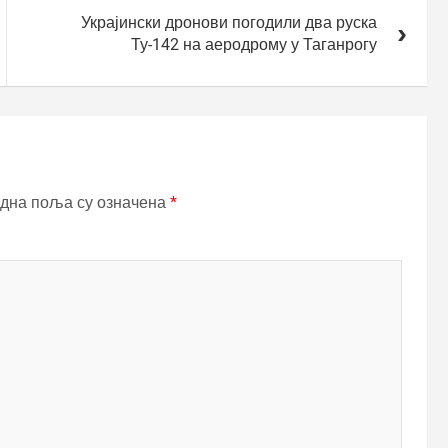
Украјински дронови погодили два руска
Ту-142 на аеродрому у Таганрогу
дна поља су означена
*