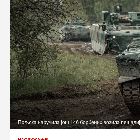
Пољска наручила још 146 борбених возила пешадије
НАОРУЖАЊЕ