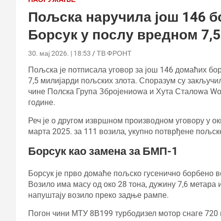
Пољска наручила још 146 б
Борсук у послу вредном 7,5
30. мај 2026. | 18:53
ТВ ФРОНТ
Пољска је потписала уговор за још 146 домаћих бо
7,5 милијарди пољских злота. Споразум су закључи
чине Полска Група Збројениоwа и Хута Сталоwа Wол
године.
Реч је о другом извршном производном уговору у ок
марта 2025. за 111 возила, укупно потврђене пољск
Борсук као замена за БМП-1
Борсук је прво домаће пољско гусенично борбено в
Возило има масу од око 28 тона, дужину 7,6 метара и
напуштају возило преко задње рампе.
Погон чини МТУ 8В199 турбодизел мотор снаге 720