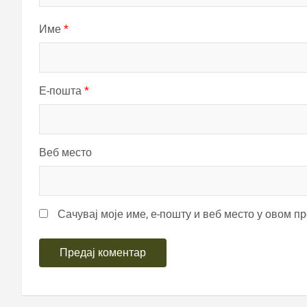
Име
*
Е-пошта
*
Веб место
Сачувај моје име, е-пошту и веб место у овом п