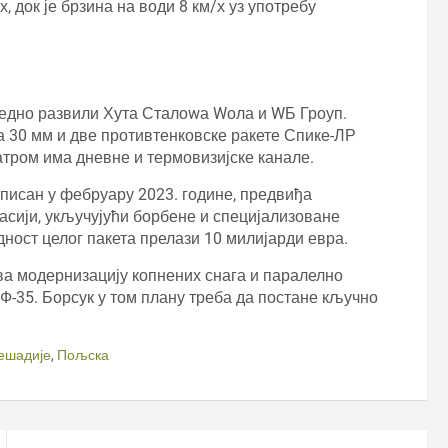
 док је брзина на води 8 км/х уз употребу
аједно развили Хута Сталоwа Wола и WБ Гроуп.
30 мм и две противтенковске ракете Спике-ЛР
атром има дневне и термовизијске канале.
тписан у фебруару 2023. године, предвиђа
шасији, укључујући борбене и специјализоване
дност целог пакета прелази 10 милијарди евра.
ва модернизацију копнених снага и паралелно
-35. Борсук у том плану треба да постане кључно
ешадије
,
Пољска