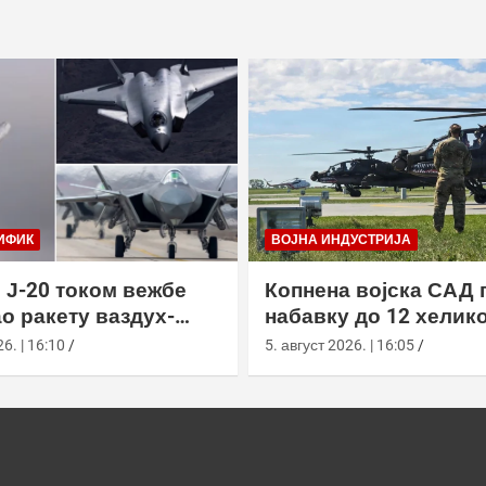
ИФИК
ВОЈНА ИНДУСТРИЈА
 Ј-20 током вежбе
Копнена војска САД 
о ракету ваздух-
набавку до 12 хелик
са велике висине
АХ-64Е Апацхе од Бо
6. | 16:10
5. август 2026. | 16:05