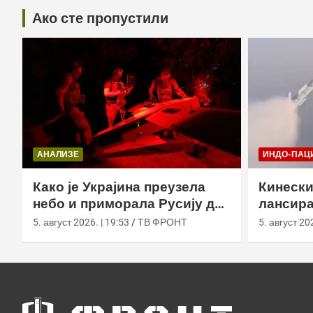
Ако сте пропустили
АНАЛИЗЕ
ИНДО-ПАЦ
Како је Украјина преузела
Кинески
небо и приморала Русију да
лансира
мења оружје
ваздух 
5. август 2026. | 19:53
ТВ ФРОНТ
5. август 202