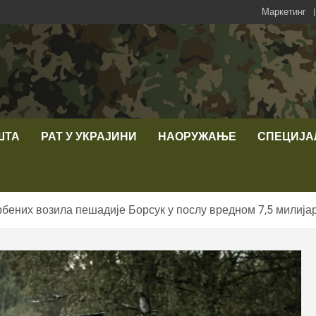
Маркетинг
ШТА
РАТ У УКРАЈИНИ
НАОРУЖАЊЕ
СПЕЦИЈА
бених возила пешадије Борсук у послу вредном 7,5 милија