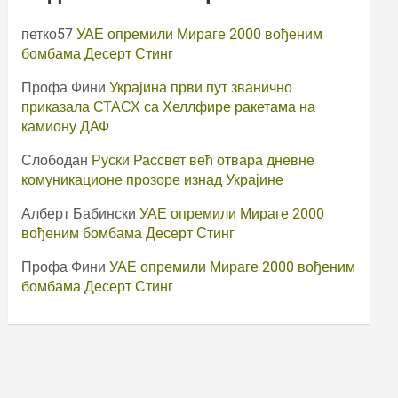
петко57
УАЕ опремили Мираге 2000 вођеним
бомбама Десерт Стинг
Профа Фини
Украјина први пут званично
приказала СТАСХ са Хеллфире ракетама на
камиону ДАФ
Слободан
Руски Рассвет већ отвара дневне
комуникационе прозоре изнад Украјине
Алберт Бабински
УАЕ опремили Мираге 2000
вођеним бомбама Десерт Стинг
Профа Фини
УАЕ опремили Мираге 2000 вођеним
бомбама Десерт Стинг