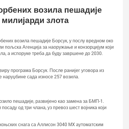
орбених возила пешадије
 милијарди злота
рбених возила пешадије Борсук, у послу вредном око
ли пољска Агенција за наоружање и конзорцијум који
а, а испоруке треба да буду завршене до 2030.
виру програма Борсук. После ранијег уговора из
е наруџбине сада износе 257 возила.
озило пешадије, развијено као замена за БМП-1.
 посаду од три члана, уз превоз шест војника који
 коњских снага са Аллисон 3040 МX аутоматским