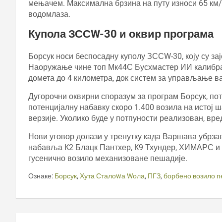
мењачем. Максимална брзина на путу износи 65 км/х,
водомлаза.
Купола ЗССW-30 и оквир програма
Борсук носи беспосадну куполу ЗССW-30, коју су з
Наоружање чине топ Мк44С Бусхмастер ИИ калибра 
домета до 4 километра, док систем за управљање в
Дугорочни оквирни споразум за програм Борсук, по
потенцијалну набавку скоро 1.400 возила на истој 
верзије. Уколико буде у потпуности реализован, вре
Нови уговор долази у тренутку када Варшава убрза
набавља К2 Блацк Пантхер, К9 Тхундер, ХИМАРС и Ф
гусенично возило механизоване пешадије.
Ознаке:
Борсук
,
Хута Сталоwа Wола
,
ПГЗ
,
борбено возило п
Кретање