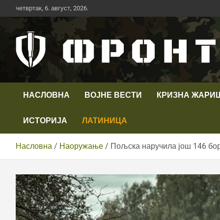
Скип
четвртак, 6. август, 2026.
то
цонтент
Први војни канал у Србији
Телевизија ФРОНТ
НАСЛОВНА
ВОЈНЕ ВЕСТИ
КРИЗНА ЖАРИ
ИСТОРИЈА
ЛАТИНИЦА
Насловна
Наоружање
Пољска наручила још 146 бор