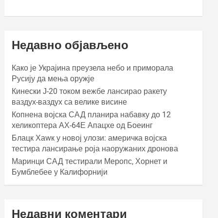
Недавно објављено
Како је Украјина преузела небо и приморала
Русију да мења оружје
Кинески Ј-20 током вежбе лансирао ракету
ваздух-ваздух са велике висине
Копнена војска САД планира набавку до 12
хеликоптера АХ-64Е Апацхе од Боеинг
Блацк Хаwк у новој улози: америчка војска
тестира лансирање роја наоружаних дронова
Маринци САД тестирали Меропс, Хорнет и
Бумблебее у Калифорнији
Недавни коментари