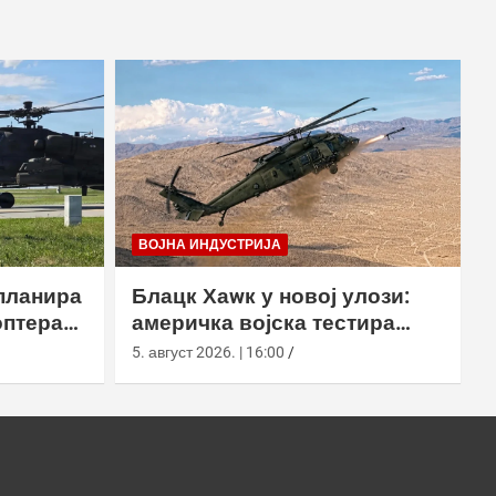
ВОЈНА ИНДУСТРИЈА
планира
Блацк Хаwк у новој улози:
оптера
америчка војска тестира
еинг
лансирање роја наоружаних
5. август 2026. | 16:00
дронова