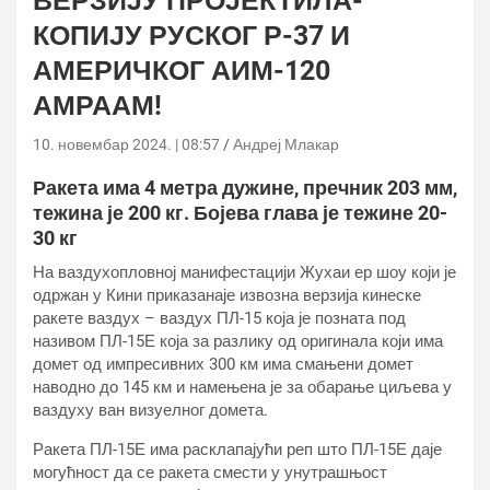
ВЕРЗИЈУ ПРОЈЕКТИЛА-
КОПИЈУ РУСКОГ Р-37 И
АМЕРИЧКОГ АИМ-120
АМРААМ!
10. новембар 2024. | 08:57
Андреј Млакар
Ракета има 4 метра дужине, пречник 203 мм,
тежина је 200 кг. Бојева глава је тежине 20-
30 кг
На ваздухопловној манифестацији Жухаи ер шоу који је
одржан у Кини приказанаје извозна верзија кинеске
ракете ваздух – ваздух ПЛ-15 која је позната под
називом ПЛ-15Е која за разлику од оригинала који има
домет од импресивних 300 км има смањени домет
наводно до 145 км и намењена је за обарање циљева у
ваздуху ван визуелног домета.
Ракета ПЛ-15Е има расклапајући реп што ПЛ-15Е даје
могућност да се ракета смести у унутрашњост