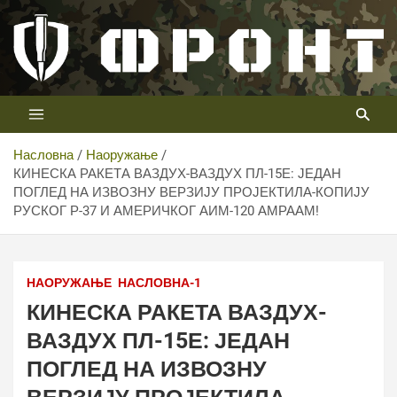
Скип
то
цонтент
Први војни канал у Србији
Телевизија ФРОНТ
Насловна
Наоружање
КИНЕСКА РАКЕТА ВАЗДУХ-ВАЗДУХ ПЛ-15Е: ЈЕДАН
ПОГЛЕД НА ИЗВОЗНУ ВЕРЗИЈУ ПРОЈЕКТИЛА-КОПИЈУ
РУСКОГ Р-37 И АМЕРИЧКОГ АИМ-120 АМРААМ!
НАОРУЖАЊЕ
НАСЛОВНА-1
КИНЕСКА РАКЕТА ВАЗДУХ-
ВАЗДУХ ПЛ-15Е: ЈЕДАН
ПОГЛЕД НА ИЗВОЗНУ