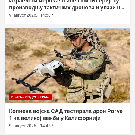
Израелски Аеро Сентинел шири серијску
производњу тактичких дронова и улази на
нова тржишта
9. август 2026. | 14:50
ВОЈНА ИНДУСТРИЈА
Копнена војска САД тестирала дрон Рогуе
1 на великој вежби у Калифорнији
9. август 2026. | 14:45