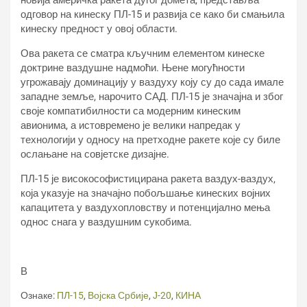
новија америчка ракета дугог домета, представља
одговор на кинеску ПЛ-15 и развија се како би смањила
кинеску предност у овој области.
Ова ракета се сматра кључним елементом кинеске
доктрине ваздушне надмоћи. Њене могућности
угрожавају доминацију у ваздуху коју су до сада имале
западне земље, нарочито САД. ПЛ-15 је значајна и због
своје компатибилности са модерним кинеским
авионима, а истовремено је велики напредак у
технологији у односу на претходне ракете које су биле
ослањане на совјетске дизајне.
ПЛ-15 је високософистицирана ракета ваздух-ваздух,
која указује на значајно побољшање кинеских војних
капацитета у ваздухопловству и потенцијално мења
однос снага у ваздушним сукобима.
В
Ознаке:
ПЛ-15
,
Војска Србије
,
Ј-20
,
КИНА