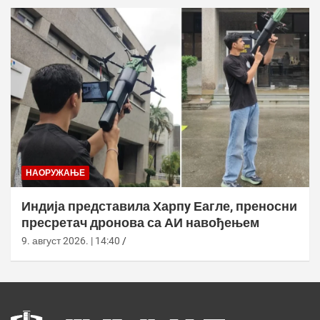
НАОРУЖАЊЕ
Индија представила Харпy Еагле, преносни
пресретач дронова са АИ навођењем
9. август 2026. | 14:40