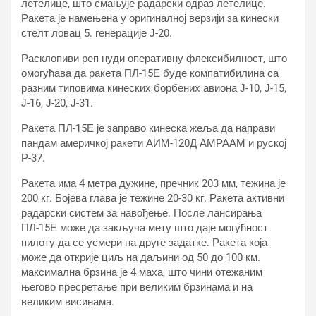
летелице, што смањује радарски одраз летелице.
Ракета је намењена у оригиналној верзији за кинески
стелт ловац 5. генерације Ј-20.
Расклопиви реп нуди оперативну флексибилност, што
омогућава да ракета ПЛ-15Е буде компатибилина са
разним типовима кинеских борбених авиона Ј-10, Ј-15,
Ј-16, Ј-20, Ј-31.
Ракета ПЛ-15Е је заправо кинеска жеља да направи
пандам америчкој ракети АИМ-120Д АМРААМ и руској
Р-37.
Ракета има 4 метра дужине, пречник 203 мм, тежина је
200 кг. Бојева глава је тежине 20-30 кг. Ракета активни
радарски систем за навођење. После лансирања
ПЛ-15Е може да закључа мету што даје могућност
пилоту да се усмери на друге задатке. Ракета која
може да открије циљ на даљини од 50 до 100 км.
максимална брзина је 4 маха, што чини отежаним
његово пресретање при великим брзинама и на
великим висинама.