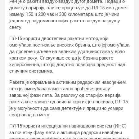
Реч је о ракети ваздух-ваздух дугог домета. Подаци о
домету варирају, али се процењује да ПЛ-15 има домет
између 150 и 200 чак и 300 километара, што је чини
једном од најдоминантнијих ракета ваздух-ваздух у
свету.
ПЛ-15 користи двостепени ракетни мотор, који
омогућава постизање високих брзина, што јој омогућава
да досегне циљеве на великим удаљеностима у врло
кратком року. Спекулише се да је брзина ракете
хиперсонична, што јој додатно повећава предност над
сличним системима.
Ракета је опремљена активним радарским навођењем,
што јој омогућава самостално праћење циља у
завршној фази лета. За разлику од старијих верзија
ракета које зависе од авиона који их је лансирао, ПЛ-15
је у могућности да сама детектује и прецизно усмери
свој напад на мету.
ПЛ-15 користи инерцијални навигациони систем (ИНС)
за почетну фазу лета и активира радарски навођени