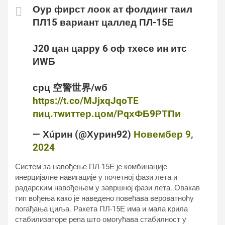
Оур фирст лоок ат фолдинг таил
ПЛ15 вариант цаллед ПЛ-15Е
Ј20 цан царрy 6 оф тхесе ин итс
ИWБ
срц 空警世界/wб
https://t.co/MJjxqJqoTE
пиц.тwиттер.цом/РqхФБ9РТПи
— Хúрин (@Хурин92)
Новембер 9,
2024
Систем за навођење ПЛ-15Е је комбинације
инерцијалне навигације у почетној фази лета и
радарским навођењем у завршној фази лета. Овакав
тип вођења како је наведено повећава вероватноћу
погађања циља. Ракета ПЛ-15Е има и мала крила
стабилизаторе репа што омогућава стабилност у