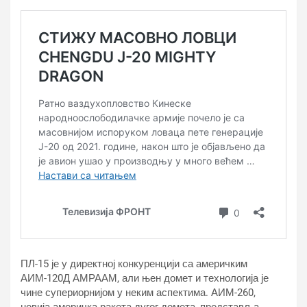
ПЛ-15 је у директној конкуренцији са америчким
АИМ-120Д АМРААМ, али њен домет и технологија је
чине супериорнијом у неким аспектима. АИМ-260,