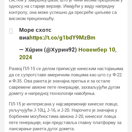
систем у завршној фази, што је чини веома прецизном у
односу на старије верзије. Имајући у виду напредну
контролу, она може успешно да пресреће циљеве са
високом прецизношћу.
Море схотс
виа
https://t.co/g1bdY9MzBm
— Хúрин (@Хурин92)
Новембер 10,
2024
Развој ПЛ-15 се делом приписује кинеским настојањима
да се супротставе америчким ловцима као што су Ф-22
и Ф-35. Ова ракета је значајна претња и за остале
савремене авионе пете генерације, захваљујући дугом
домету и напредној технологији навођења.
ПЛ-15 је интегрисана у најсавременије кинеске ловце,
укључујући Ј-10Ц, Ј-16, и Ј-20. Нарочито је значајна у
борбеним могућностима авиона Ј-20, кинеског ловца
пете генерације, који представља главну платформу за
лансирање ракета дугог домета.