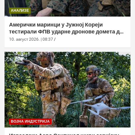
АНАЛИЗЕ
Амерички маринци у Јужној Кореји
тестирали ФПВ ударне дронове домета до
20 километара
10. август 2026. | 08:37
ВОЈНА ИНДУСТРИЈА