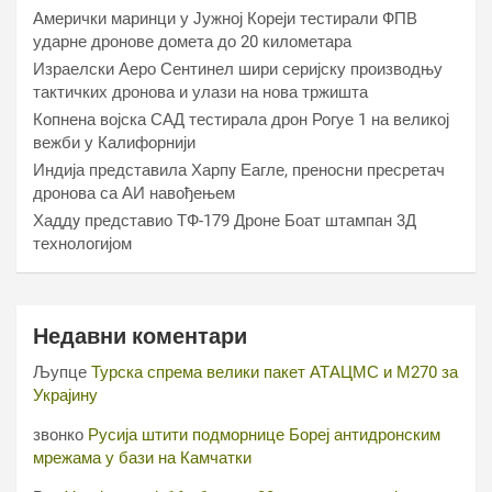
Амерички маринци у Јужној Кореји тестирали ФПВ
ударне дронове домета до 20 километара
Израелски Аеро Сентинел шири серијску производњу
тактичких дронова и улази на нова тржишта
Копнена војска САД тестирала дрон Рогуе 1 на великој
вежби у Калифорнији
Индија представила Харпy Еагле, преносни пресретач
дронова са АИ навођењем
Хаддy представио ТФ-179 Дроне Боат штампан 3Д
технологијом
Недавни коментари
Љупце
Турска спрема велики пакет АТАЦМС и М270 за
Украјину
звонко
Русија штити подморнице Бореј антидронским
мрежама у бази на Камчатки