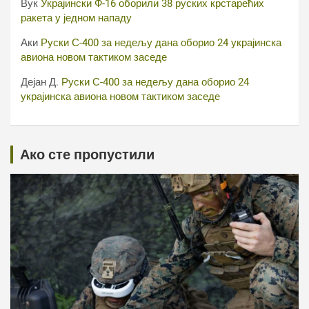
Вук
Украјински Ф-16 оборили 38 руских крстарећих
ракета у једном нападу
Аки
Руски С-400 за недељу дана оборио 24 украјинска
авиона новом тактиком заседе
Дејан Д.
Руски С-400 за недељу дана оборио 24
украјинска авиона новом тактиком заседе
Ако сте пропустили