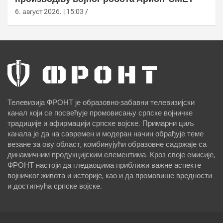
6. август 2026. | 15:03
Телевизија ФРОНТ је образовно-забавни телевизијски
канал који се посвећује промовисању српске војничке
традиције и афирмацији српске војске. Примарни циљ
канала је да на савремен и модеран начин обрађује теме
везане за ову област, комбинујући образовне садржаје са
динамичним продукцијским елементима. Кроз своје емисије,
ФРОНТ настоји да гледаоцима приближи важне аспекте
војничког живота и историје, као и да промовише вредности
и достигнућа српске војске.