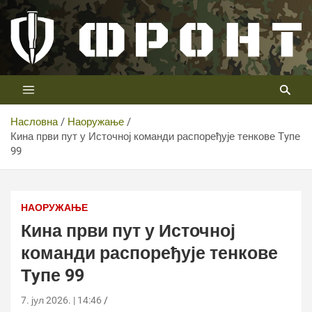
Скип
то
цонтент
Први војни канал у Србији
Телевизија ФРОНТ
Насловна
Наоружање
Кина први пут у Источној команди распоређује тенкове Тyпе
99
Кина први пут у Источној команди распоређује тенкове
Тyпе 99
НАОРУЖАЊЕ
Кина први пут у Источној
команди распоређује тенкове
Тyпе 99
7. јул 2026. | 14:46