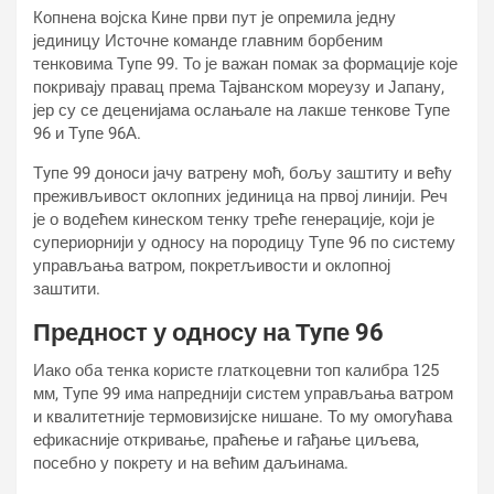
Копнена војска Кине први пут је опремила једну
јединицу Источне команде главним борбеним
тенковима Тyпе 99. То је важан помак за формације које
покривају правац према Тајванском мореузу и Јапану,
јер су се деценијама ослањале на лакше тенкове Тyпе
96 и Тyпе 96А.
Тyпе 99 доноси јачу ватрену моћ, бољу заштиту и већу
преживљивост оклопних јединица на првој линији. Реч
је о водећем кинеском тенку треће генерације, који је
супериорнији у односу на породицу Тyпе 96 по систему
управљања ватром, покретљивости и оклопној
заштити.
Предност у односу на Тyпе 96
Иако оба тенка користе глаткоцевни топ калибра 125
мм, Тyпе 99 има напреднији систем управљања ватром
и квалитетније термовизијске нишане. То му омогућава
ефикасније откривање, праћење и гађање циљева,
посебно у покрету и на већим даљинама.