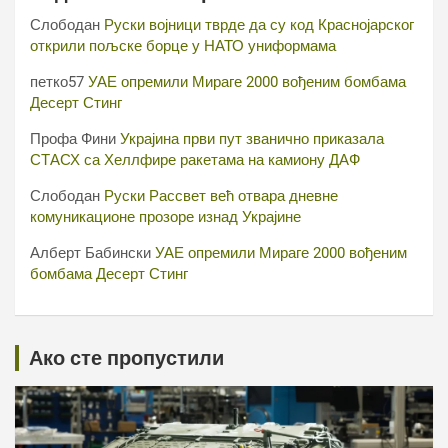
Слободан
Руски војници тврде да су код Краснојарског
открили пољске борце у НАТО униформама
петко57
УАЕ опремили Мираге 2000 вођеним бомбама
Десерт Стинг
Профа Фини
Украјина први пут званично приказала
СТАСХ са Хеллфире ракетама на камиону ДАФ
Слободан
Руски Рассвет већ отвара дневне
комуникационе прозоре изнад Украјине
Алберт Бабински
УАЕ опремили Мираге 2000 вођеним
бомбама Десерт Стинг
Ако сте пропустили