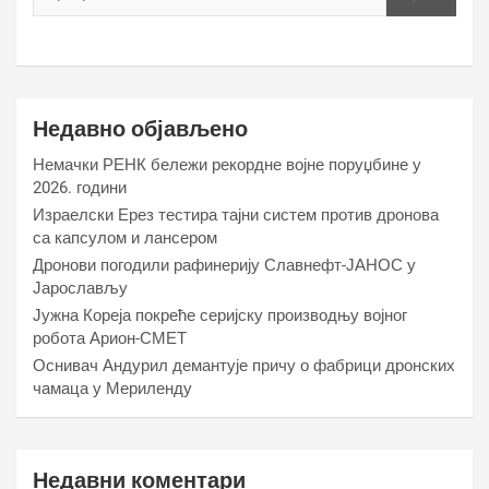
Недавно објављено
Немачки РЕНК бележи рекордне војне поруџбине у
2026. години
Израелски Ерез тестира тајни систем против дронова
са капсулом и лансером
Дронови погодили рафинерију Славнефт-ЈАНОС у
Јарослављу
Јужна Кореја покреће серијску производњу војног
робота Арион-СМЕТ
Оснивач Андурил демантује причу о фабрици дронских
чамаца у Мериленду
Недавни коментари