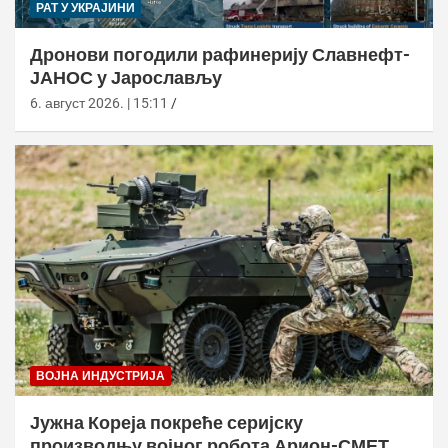
РАТ У УКРАЈИНИ
Дронови погодили рафинерију Славнефт-
ЈАНОС у Јарослављу
6. август 2026. | 15:11
ВОЈНА ИНДУСТРИЈА
Јужна Кореја покреће серијску
производњу војног робота Арион-СМЕТ