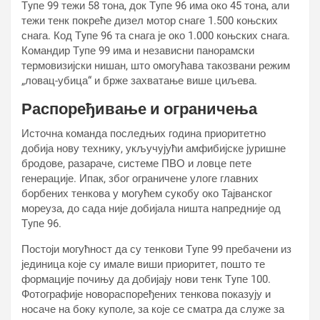
Тyпе 99 тежи 58 тона, док Тyпе 96 има око 45 тона, али
тежи тенк покреће дизел мотор снаге 1.500 коњских
снага. Код Тyпе 96 та снага је око 1.000 коњских снага.
Командир Тyпе 99 има и независни панорамски
термовизијски нишан, што омогућава такозвани режим
„ловац-убица“ и брже захватање више циљева.
Распоређивање и ограничења
Источна команда последњих година приоритетно
добија нову технику, укључујући амфибијске јуришне
бродове, разараче, системе ПВО и ловце пете
генерације. Ипак, због ограничене улоге главних
борбених тенкова у могућем сукобу око Тајванског
мореуза, до сада није добијала ништа напредније од
Тyпе 96.
Постоји могућност да су тенкови Тyпе 99 пребачени из
јединица које су имале виши приоритет, пошто те
формације почињу да добијају нови тенк Тyпе 100.
Фотографије новораспоређених тенкова показују и
носаче на боку куполе, за које се сматра да служе за