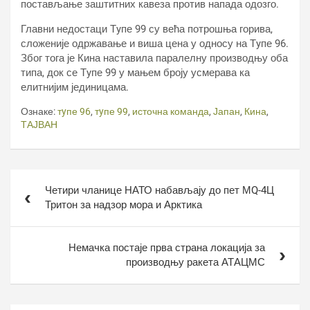
постављање заштитних кавеза против напада одозго.
Главни недостаци Тyпе 99 су већа потрошња горива,
сложеније одржавање и виша цена у односу на Тyпе 96.
Због тога је Кина наставила паралелну производњу оба
типа, док се Тyпе 99 у мањем броју усмерава ка
елитнијим јединицама.
Ознаке:
тyпе 96
,
тyпе 99
,
источна команда
,
Јапан
,
Кина
,
ТАЈВАН
Кретање
Четири чланице НАТО набављају до пет МQ-4Ц
чланка
Тритон за надзор мора и Арктика
Немачка постаје прва страна локација за
производњу ракета АТАЦМС