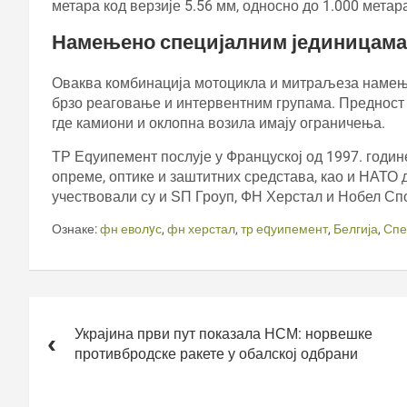
метара код верзије 5.56 мм, односно до 1.000 метара
Намењено специјалним јединицама
Оваква комбинација мотоцикла и митраљеза намењен
брзо реаговање и интервентним групама. Предност ј
где камиони и оклопна возила имају ограничења.
ТР Еqуипемент послује у Француској од 1997. годи
опреме, оптике и заштитних средстава, као и НАТО 
учествовали су и ЅП Гроуп, ФН Херстал и Нобел Сп
Ознаке:
фн еволyс
,
фн херстал
,
тр еqуипемент
,
Белгија
,
Спе
Кретање
чланка
Украјина први пут показала НСМ: норвешке
противбродске ракете у обалској одбрани