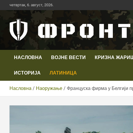
Скип
четвртак, 6. август, 2026.
то
цонтент
Први војни канал у Србији
Телевизија ФРОНТ
НАСЛОВНА
ВОЈНЕ ВЕСТИ
КРИЗНА ЖАРИ
ИСТОРИЈА
ЛАТИНИЦА
Насловна
Наоружање
Француска фирма у Белгији 