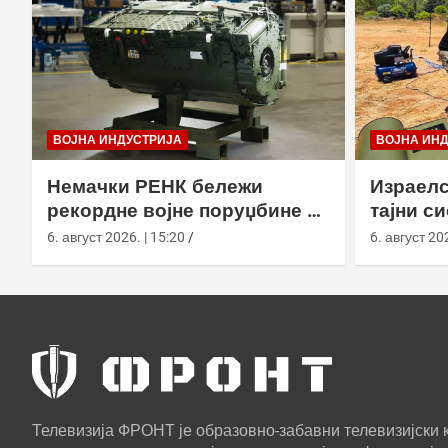
ВОЈНА ИНДУСТРИЈА
ВОЈНА ИН
Немачки РЕНК бележи
Израелс
рекордне војне поруџбине у
тајни с
2026. години
са капс
6. август 2026. | 15:20
6. август 202
Телевизија ФРОНТ је образовно-забавни телевизијски к