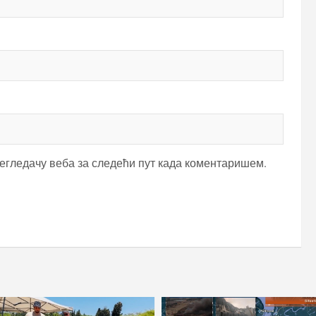
регледачу веба за следећи пут када коментаришем.