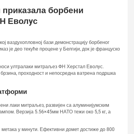
 приказала борбени
Н Еволyс
ској ваздухопловној бази демонстрацију борбеног
з је део текуће процене у Белгији, док је француско
а носи ултралаки митраљез ФН Херстал Еволyс.
 брзина, проходност и непосредна ватрена подршка
латформи
ени лаки митраљез, развијен са алуминијумским
пом. Верзија 5.56×45мм НАТО тежи око 5,5 кг, а
 метака у минути. Ефективни домет достиже до 800