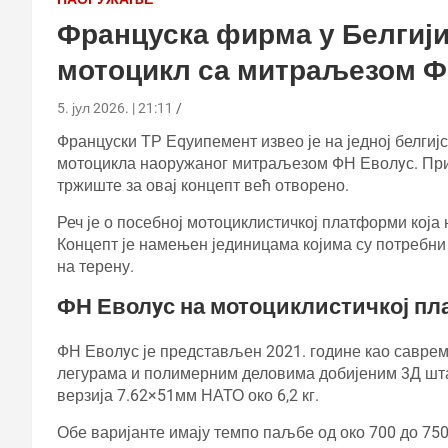
Француска фирма у Белгији
мотоцикл са митраљезом Ф
5. јул 2026. | 21:11
Француски ТР Еqуипемент извео је на једној белгиј
мотоцикла наоружаног митраљезом ФН Еволyс. Прика
тржиште за овај концепт већ отворено.
Реч је о посебној мотоциклистичкој платформи кој
Концепт је намењен јединицама којима су потребни
на терену.
ФН Еволyс на мотоциклистичкој п
ФН Еволyс је представљен 2021. године као саврем
легурама и полимерним деловима добијеним 3Д штам
верзија 7.62×51мм НАТО око 6,2 кг.
Обе варијанте имају темпо паљбе од око 700 до 750