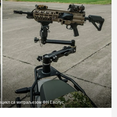
тоцикл са митраљезом ФН Еволyс