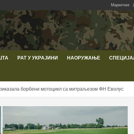
Маркетинг
ШТА
РАТ У УКРАЈИНИ
НАОРУЖАЊЕ
СПЕЦИЈА
приказала борбени мотоцикл са митраљезом ФН Еволyс