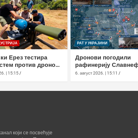
ДУСТРИЈА
РАТ У УКРАЈИНИ
ки Ерез тестира
Дронови погодили
истем против дронова
рафинерију Славнеф
улом и лансером
ЈАНОС у Јарослављ
6. | 15:15
6. август 2026. | 15:11
анал који се посвећује