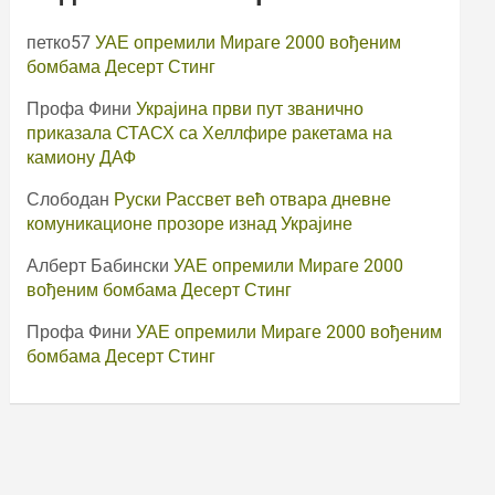
петко57
УАЕ опремили Мираге 2000 вођеним
бомбама Десерт Стинг
Профа Фини
Украјина први пут званично
приказала СТАСХ са Хеллфире ракетама на
камиону ДАФ
Слободан
Руски Рассвет већ отвара дневне
комуникационе прозоре изнад Украјине
Алберт Бабински
УАЕ опремили Мираге 2000
вођеним бомбама Десерт Стинг
Профа Фини
УАЕ опремили Мираге 2000 вођеним
бомбама Десерт Стинг