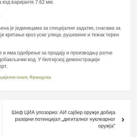
 код варијанте 7.62 мм.
а је јединицама за специјалне задатке, снагама за
е кретање кроз уске улице, рушевине и тежак терен
не и има одобрење за продају и производњу ратне
добављачки код. У белгијској демонстрацији
орт.
цијалне снаге
,
Француска
Шеф ЦИА упозорио: АИ сајбер оружје добија
разорни потенцијал „дигиталног нуклеарног
оружја“