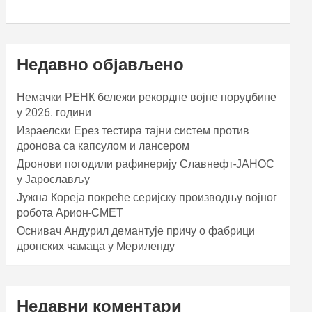
Недавно објављено
Немачки РЕНК бележи рекордне војне поруџбине
у 2026. години
Израелски Ерез тестира тајни систем против
дронова са капсулом и лансером
Дронови погодили рафинерију Славнефт-ЈАНОС
у Јарослављу
Јужна Кореја покреће серијску производњу војног
робота Арион-СМЕТ
Оснивач Андурил демантује причу о фабрици
дронских чамаца у Мериленду
Недавни коментари