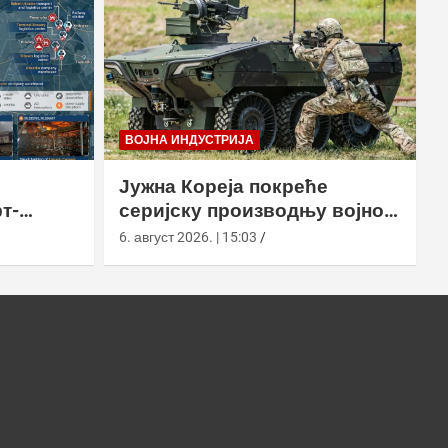
ВОЈНА ИНДУСТРИЈА
Јужна Кореја покреће
т-
серијску производњу војног
у
робота Арион-СМЕТ
6. август 2026. | 15:03