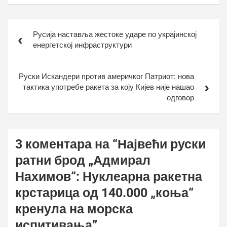
Кретање
Русија наставља жестоке ударе по украјинској
чланка
енергетској инфраструктури
Руски Искандери против америчког Патриот: нова
тактика употребе ракета за коју Кијев није нашао
одговор
3 коментара на “
Највећи руски
ратни брод „Адмирал
Нахимов“: Нуклеарна ракетна
крстарица од 140.000 „коња“
кренула на морска
испитивања
”