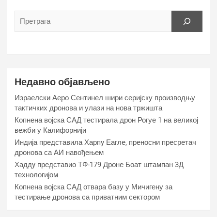
Недавно објављено
Израелски Аеро Сентинел шири серијску производњу
тактичких дронова и улази на нова тржишта
Копнена војска САД тестирала дрон Рогуе 1 на великој
вежби у Калифорнији
Индија представила Харпy Еагле, преносни пресретач
дронова са АИ навођењем
Хаддy представио ТФ-179 Дроне Боат штампан 3Д
технологијом
Копнена војска САД отвара базу у Мичигену за
тестирање дронова са приватним сектором