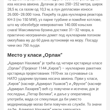
иза носача авиона. Дугачак је око 250–252 метра, широк
28,5 м, са газом од 10,3 м, а пун депласман износи
26.000–28.000 тона. Покрећу га два нуклеарна реактора
КН-3 (по 150 МW), уз парне турбине и помоћне котлове,
што му обезбеђује невероватних 140.000 коњских
снага! Максимална брзина достиже 31–32 чвора, а
практично неограничен домет под нуклеарним погоном
омогућава му до 60 дана аутономије на мору. Посаду
чини око 750 људи.
Место у класи „Орлан“
„Адмирал Нахимов“ је трећа од четири крстарице класе
„Орлан“ (Пројекат 1144 „Киров“) – нуклеарних ракетних
крстарица пројектованих 1970-их за суочавање са
НАТО ударним групама носача авиона. Први у класи,
„Киров“ (касније „Адмирал Ушаков“) и „Фрунзе“ (касније
„Адмирал Лазарев“) већ су повучени и исечени, док је
последњи, „Петар Велики“, и даље у оперативној
употреби, мада се спекулише да би уместо
модернизације могао бити повучен из службе. То значи
да ће „Адмирал Нахимов“ након завршетка