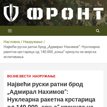
Скип
то
цонтент
Први војни канал у Србији
Телевизија ФРОНТ
Насловна
Наоружање
Највећи руски ратни брод „Адмирал Нахимов“: Нуклеарна
ракетна крстарица од 140.000 „коња“ кренула на морска
испитивања
ВОЈНЕ ВЕСТИ
НАОРУЖАЊЕ
Највећи руски ратни брод
„Адмирал Нахимов“:
Нуклеарна ракетна крстарица