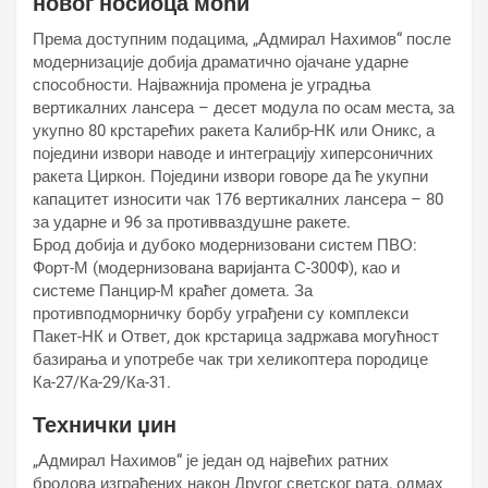
новог носиоца моћи
Према доступним подацима, „Адмирал Нахимов“ после
модернизације добија драматично ојачане ударне
способности. Најважнија промена је уградња
вертикалних лансера – десет модула по осам места, за
укупно 80 крстарећих ракета Калибр-НК или Оникс, а
поједини извори наводе и интеграцију хиперсоничних
ракета Циркон. Поједини извори говоре да ће укупни
капацитет износити чак 176 вертикалних лансера – 80
за ударне и 96 за противваздушне ракете.
Брод добија и дубоко модернизовани систем ПВО:
Форт-М (модернизована варијанта С-300Ф), као и
системе Панцир-М краћег домета. За
противподморничку борбу уграђени су комплекси
Пакет-НК и Ответ, док крстарица задржава могућност
базирања и употребе чак три хеликоптера породице
Ка-27/Ка-29/Ка-31.
Технички џин
„Адмирал Нахимов“ је један од највећих ратних
бродова изграђених након Другог светског рата, одмах