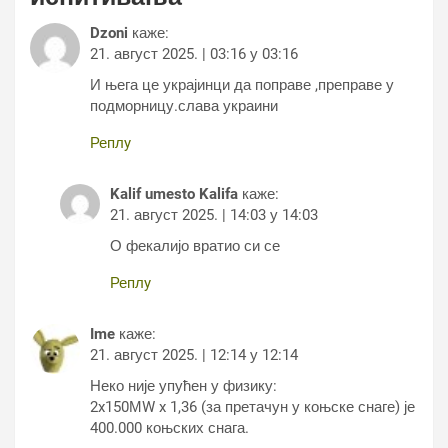
Dzoni
каже:
21. август 2025. | 03:16 у 03:16
И њега це украјинци да поправе ,преправе у
подморницу.слава украини
Реплy
Kalif umesto Kalifa
каже:
21. август 2025. | 14:03 у 14:03
О фекалијо вратио си се
Реплy
Ime
каже:
21. август 2025. | 12:14 у 12:14
Неко није упућен у физику:
2x150МW x 1,36 (за претачун у коњске снаге) је
400.000 коњских снага.