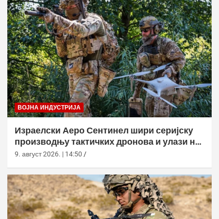
ВОЈНА ИНДУСТРИЈА
Израелски Аеро Сентинел шири серијску
производњу тактичких дронова и улази на
нова тржишта
9. август 2026. | 14:50