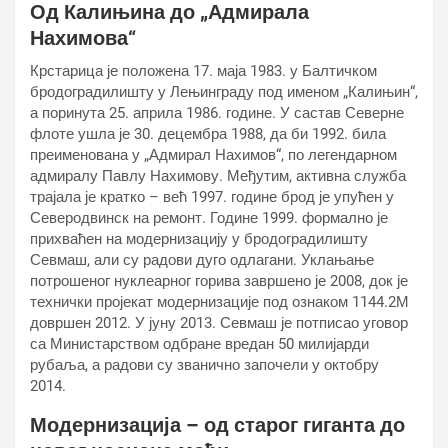
Од Калињина до „Адмирала
Нахимова“
Крстарица је положена 17. маја 1983. у Балтичком
бродоградилишту у Лењинграду под именом „Калињин“,
а поринута 25. априла 1986. године. У састав Северне
флоте ушла је 30. децембра 1988, да би 1992. била
преименована у „Адмирал Нахимов“, по легендарном
адмиралу Павлу Нахимову. Међутим, активна служба
трајала је кратко – већ 1997. године брод је упућен у
Северодвинск на ремонт. Године 1999. формално је
прихваћен на модернизацију у бродоградилишту
Севмаш, али су радови дуго одлагани. Уклањање
потрошеног нуклеарног горива завршено је 2008, док је
технички пројекат модернизације под ознаком 1144.2М
довршен 2012. У јуну 2013. Севмаш је потписао уговор
са Министарством одбране вредан 50 милијарди
рубаља, а радови су званично започели у октобру
2014.
Модернизација – од старог гиганта до