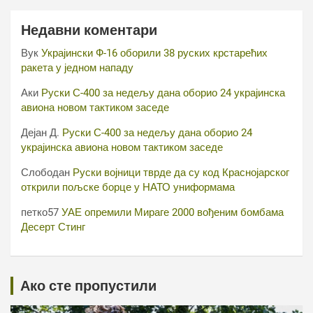
Недавни коментари
Вук
Украјински Ф-16 оборили 38 руских крстарећих
ракета у једном нападу
Аки
Руски С-400 за недељу дана оборио 24 украјинска
авиона новом тактиком заседе
Дејан Д.
Руски С-400 за недељу дана оборио 24
украјинска авиона новом тактиком заседе
Слободан
Руски војници тврде да су код Краснојарског
открили пољске борце у НАТО униформама
петко57
УАЕ опремили Мираге 2000 вођеним бомбама
Десерт Стинг
Ако сте пропустили