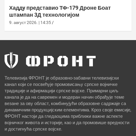
Хаддy представио ТФ-179 Дроне Боат
штампан 3Д технологијом
9. август 2026. | 14:35
Телевизија ФРОНТ је образовно-забавни телевизијски
канал који се посвећује промовисању српске војничке
традиције и афирмацији српске војске. Примарни циљ
канала је да на савремен и модеран начин обрађује теме
везане за ову област, комбинујући образовне садржаје са
динамичним продукцијским елементима. Кроз своје емисије,
ФРОНТ настоји да гледаоцима приближи важне аспекте
војничког живота и историје, као и да промовише вредности
и достигнућа српске војске.