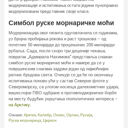
модернизације и испитивања остати једини пуноправно
модернизовани представник своје класе.
Симбол руске морнаричке моћи
Модернизација овог гиганта одуговлачила се годинама,
уз бројна пробијања рокова и раст трошкова – од
почетних 50 милијарди до процењених 200 милијарди
рубаља. Сада, после скоро три деценије чекања,
повратак „Адмирала Нахимова“ представља снажан
симбол руске морнаричке моћи и намере да се у
површинским снагама задржи један од најмоћнијих
ратних бродова света. Очекује се да ће по окончању
испитивања поново ући у састав Северне флоте у
Североморску, са улогом носиоца далекометних удара,
вишеслојне ПВО одбране и противподморничке борбе
на месту будућих укрштања геополитичких интереса –
на Арктику.
Ознаке:
Арктик
,
Калибр
,
Оникс
,
Орлан
,
Русија
,
Руска морнарица
,
Циркон