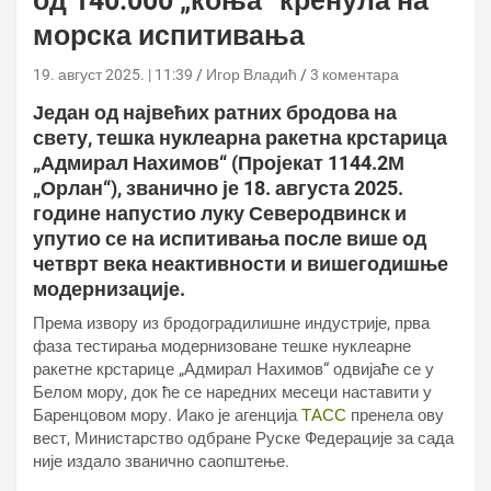
од 140.000 „коња“ кренула на
морска испитивања
19. август 2025. | 11:39
Игор Владић
3 коментара
Један од највећих ратних бродова на
свету, тешка нуклеарна ракетна крстарица
„Адмирал Нахимов“ (Пројекат 1144.2М
„Орлан“), званично је 18. августа 2025.
године напустио луку Северодвинск и
упутио се на испитивања после више од
четврт века неактивности и вишегодишње
модернизације.
Према извору из бродоградилишне индустрије, прва
фаза тестирања модернизоване тешке нуклеарне
ракетне крстарице „Адмирал Нахимов“ одвијаће се у
Белом мору, док ће се наредних месеци наставити у
Баренцовом мору. Иако је агенција
ТАСС
пренела ову
вест, Министарство одбране Руске Федерације за сада
није издало званично саопштење.