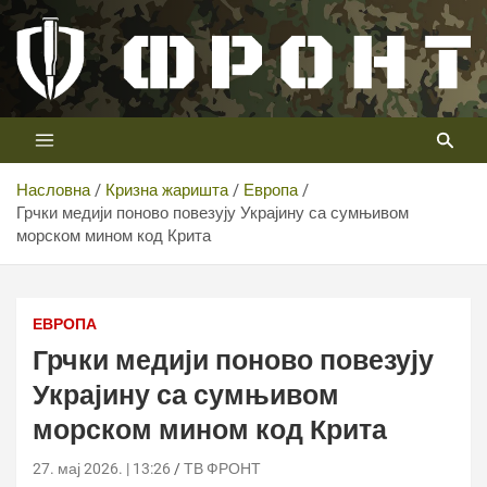
Скип
то
цонтент
Први војни канал у Србији
Телевизија ФРОНТ
Насловна
Кризна жаришта
Европа
Грчки медији поново повезују Украјину са сумњивом
морском мином код Крита
ЕВРОПА
Грчки медији поново повезују
Украјину са сумњивом
морском мином код Крита
27. мај 2026. | 13:26
ТВ ФРОНТ