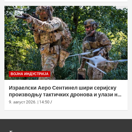
ВОЈНА ИНДУСТРИЈА
Израелски Аеро Сентинел шири серијску
производњу тактичких дронова и улази на
нова тржишта
9. август 2026. | 14:50