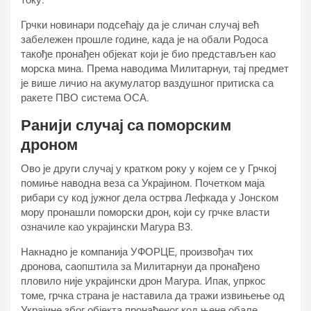
току.
Грчки новинари подсећају да је сличан случај већ
забележен прошле године, када је на обали Родоса
такође пронађен објекат који је био представљен као
морска мина. Према наводима Милитарнyи, тај предмет
је више личио на акумулатор ваздушног притиска са
ракете ПВО система ОСА.
Ранији случај са поморским
дроном
Ово је други случај у кратком року у којем се у Грчкој
помиње наводна веза са Украјином. Почетком маја
рибари су код јужног дела острва Лефкада у Јонском
мору пронашли поморски дрон, који су грчке власти
означиле као украјински Магура В3.
Накнадно је компанија УФОРЦЕ, произвођач тих
дронова, саопштила за Милитарнyи да пронађено
пловило није украјински дрон Магура. Ипак, упркос
томе, грчка страна је наставила да тражи извињење од
Украјине због објекта пронађеног код њене обале.