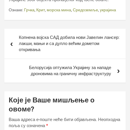
Ознаке:
Грчка
,
Крит
,
морска мина
,
Средоземље
,
украјина
Кретање
Копнена војска САД добила нови Јавелин лансер:
чланка
лакши, мањи и са дупло већим дометом
откривања
Белорусија оптужила Украјину за нападе
дроновима на граничну инфраструктуру
Које је Ваше мишљење о
овоме?
Ваша адреса е-поште неће бити објављена.
Неопходна
поља су означена
*