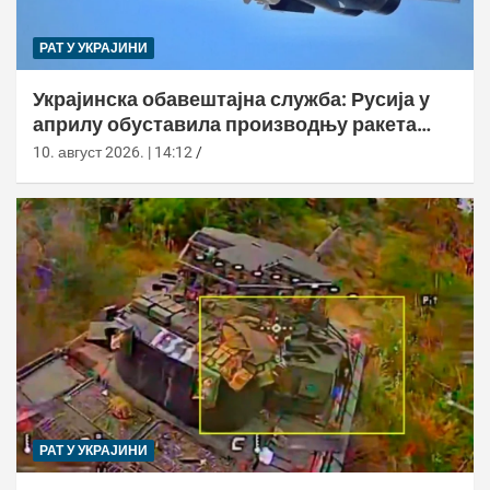
РАТ У УКРАЈИНИ
Украјинска обавештајна служба: Русија у
априлу обуставила производњу ракета
Кинзхал
10. август 2026. | 14:12
РАТ У УКРАЈИНИ