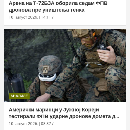
Арена на Т-72Б3А оборила седам ФПВ
дронова пре уништења тенка
10. август 2026. | 14:11
АНАЛИЗЕ
Амерички маринци у Јужној Кореји
тестирали ФПВ ударне дронове домета до
20 километара
10. август 2026. | 08:37