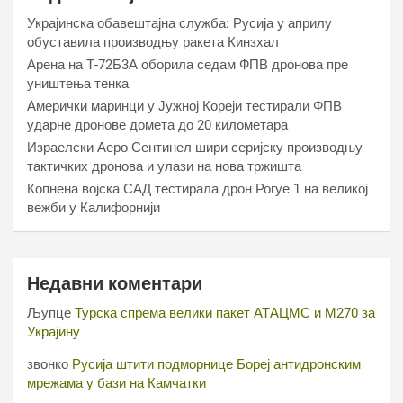
Украјинска обавештајна служба: Русија у априлу
обуставила производњу ракета Кинзхал
Арена на Т-72Б3А оборила седам ФПВ дронова пре
уништења тенка
Амерички маринци у Јужној Кореји тестирали ФПВ
ударне дронове домета до 20 километара
Израелски Аеро Сентинел шири серијску производњу
тактичких дронова и улази на нова тржишта
Копнена војска САД тестирала дрон Рогуе 1 на великој
вежби у Калифорнији
Недавни коментари
Љупце
Турска спрема велики пакет АТАЦМС и М270 за
Украјину
звонко
Русија штити подморнице Бореј антидронским
мрежама у бази на Камчатки