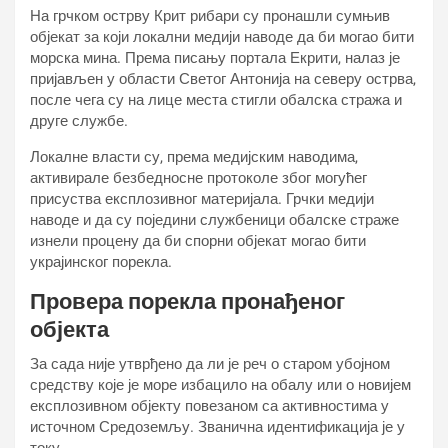
На грчком острву Крит рибари су пронашли сумњив
објекат за који локални медији наводе да би могао бити
морска мина. Према писању портала Екрити, налаз је
пријављен у области Светог Антонија на северу острва,
после чега су на лице места стигли обалска стража и
друге службе.
Локалне власти су, према медијским наводима,
активирале безбедносне протоколе због могућег
присуства експлозивног материјала. Грчки медији
наводе и да су поједини службеници обалске страже
изнели процену да би спорни објекат могао бити
украјинског порекла.
Провера порекла пронађеног
објекта
За сада није утврђено да ли је реч о старом убојном
средству које је море избацило на обалу или о новијем
експлозивном објекту повезаном са активностима у
источном Средоземљу. Званична идентификација је у