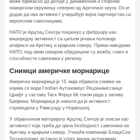
може ефикасно да делује у динамичном и спорном
поморском окружењу северно од Арктичког круга. Он је
додао да ова активност учвршћује војна партнерства са
европским савезницима.
НАТО је Арцтиц Сентрy покренуо у фебруару као
вишеродну активност са циљем јачања положаја
алијансе на Арктику и крајњем северу. Према наводима
НАТО, под овим оквиром обједињене су вежбе, снаге и
способности савезника у региону.
Снимци америчке морнарице
Америчка морнарица је 15. маја објавила снимке на
којима се види Глобал Аутономоус Рецоннаиссанце
Црафт у саставу Таск Форце 66 током рада у заливу
Брејвика. Морнарица је навела да је активност
спроведена у Рамсунду у Норвешкој.
У објављеном материјалу Арцтиц Сентрy је описан као
активност која треба да ојача безбедност савезника на
Арктику и крајњем северу. Учешће компаније БлацкСеа
Тецхнологиес истакло је улогу малих аутономних