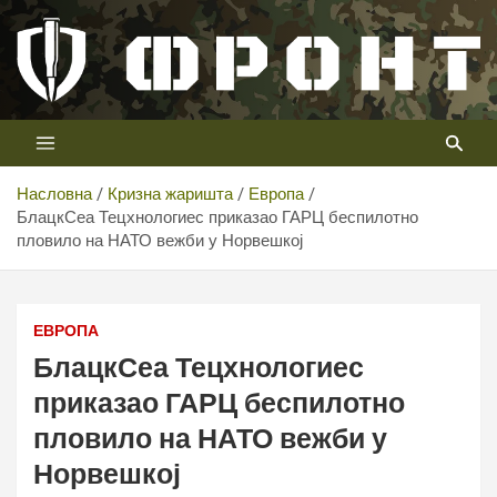
Скип
то
цонтент
Први војни канал у Србији
Телевизија ФРОНТ
Насловна
Кризна жаришта
Европа
БлацкСеа Тецхнологиес приказао ГАРЦ беспилотно
пловило на НАТО вежби у Норвешкој
БлацкСеа Тецхнологиес приказао ГАРЦ беспилотно
пловило на НАТО активности у Норвешкој
ЕВРОПА
БлацкСеа Тецхнологиес
приказао ГАРЦ беспилотно
пловило на НАТО вежби у
Норвешкој