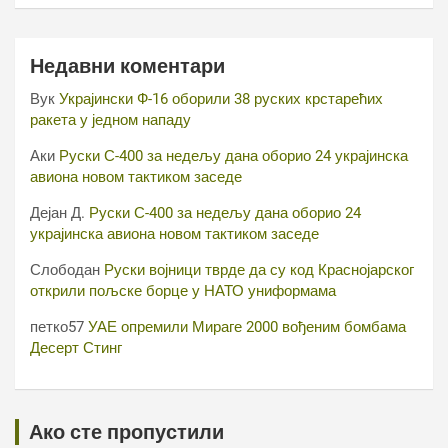
Недавни коментари
Вук
Украјински Ф-16 оборили 38 руских крстарећих
ракета у једном нападу
Аки
Руски С-400 за недељу дана оборио 24 украјинска
авиона новом тактиком заседе
Дејан Д.
Руски С-400 за недељу дана оборио 24
украјинска авиона новом тактиком заседе
Слободан
Руски војници тврде да су код Краснојарског
открили пољске борце у НАТО униформама
петко57
УАЕ опремили Мираге 2000 вођеним бомбама
Десерт Стинг
Ако сте пропустили