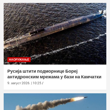
НАОРУЖАЊЕ
Русија штити подморнице Бореј
антидронским мрежама у бази на Камчатки
9. август 2026. | 10:25