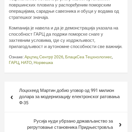
површинских пловила у распоређеним поморским
операцијама, сарадњи савезника и обуци у водама од
стратешког значаја.
Компанија је навела и да је демонстрација указала на
способност ГАРЦ да подржи поморске снаге у
захтевним условима, где су издржљивост,
прилагодљивост и аутономне способности све важнији.
Ознаке:
Арцтиц Сентрy 2026
,
БлацкСеа Тецхнологиес
,
ГАРЦ
,
НАТО
,
Норвешка
Кретање
Лоцкхеед Мартин добио уговор од 991 милион
чланка
долара за модернизацију електронског ратовања
Ф-35
Русија нуди убрзано држављанство за
регрутовање становника Придњестровља