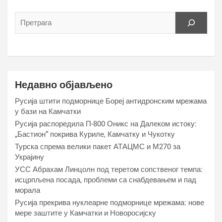
Недавно објављено
Русија штити подморнице Бореј антидронским мрежама
у бази на Камчатки
Русија распоредила П-800 Оникс на Далеком истоку:
„Бастион“ покрива Куриле, Камчатку и Чукотку
Турска спрема велики пакет АТАЦМС и М270 за
Украјину
УСС Абрахам Линцолн под теретом сопственог темпа:
исцрпљена посада, проблеми са снабдевањем и пад
морала
Русија прекрива нуклеарне подморнице мрежама: нове
мере заштите у Камчатки и Новоросијску