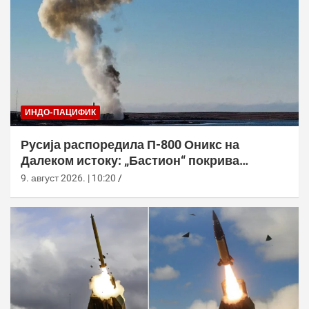
ИНДО-ПАЦИФИК
Русија распоредила П-800 Оникс на
Далеком истоку: „Бастион“ покрива
Куриле, Камчатку и Чукотку
9. август 2026. | 10:20