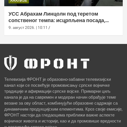
АНАЛИЗЕ
УСС Абрахам Линцолн под теретом
сопственог темпа: исцрпљена посада,
проблеми са снабдевањем и пад морала
9. август 2026. | 10:11
Телевизија ФРОНТ је образовно-забавни телевизијски
канал који се посвећује промовисању српске војничке
традиције и афирмацији српске војске. Примарни циљ
канала је да на савремен и модеран начин обрађује теме
везане за ову област, комбинујући образовне садржаје са
динамичним продукцијским елементима. Кроз своје емисије,
ФРОНТ настоји да гледаоцима приближи важне аспекте
војничког живота и историје, као и да промовише вредности