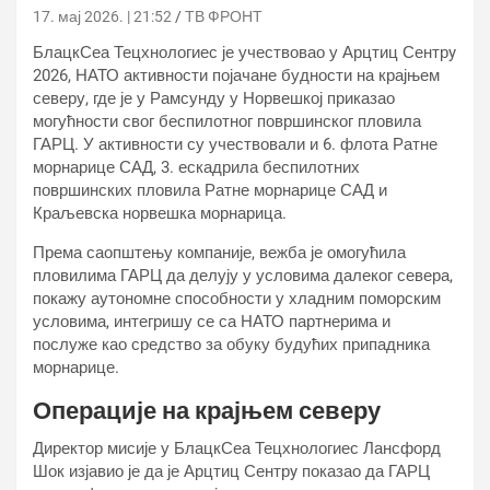
17. мај 2026. | 21:52
ТВ ФРОНТ
БлацкСеа Тецхнологиес је учествовао у Арцтиц Сентрy
2026, НАТО активности појачане будности на крајњем
северу, где је у Рамсунду у Норвешкој приказао
могућности свог беспилотног површинског пловила
ГАРЦ. У активности су учествовали и 6. флота Ратне
морнарице САД, 3. ескадрила беспилотних
површинских пловила Ратне морнарице САД и
Краљевска норвешка морнарица.
Према саопштењу компаније, вежба је омогућила
пловилима ГАРЦ да делују у условима далеког севера,
покажу аутономне способности у хладним поморским
условима, интегришу се са НАТО партнерима и
послуже као средство за обуку будућих припадника
морнарице.
Операције на крајњем северу
Директор мисије у БлацкСеа Тецхнологиес Лансфорд
Шок изјавио је да је Арцтиц Сентрy показао да ГАРЦ