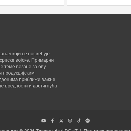
анал који се посвећује
српске војске. Примарни
е теме везане за ову
м продукцијским
ледаоцима приближи важне
ше вредности и достигнућа