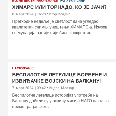
ВОЈНЕ ВЕСТИ
НАОРУЖАЊЕ
РАТ У УКРАЈИНИ
ХИМАРС ИЛИ ТОРНАДО, КО ЈЕ ЈАЧИ?
8. март 2024. | 16:28
Игор Владић
Претходне недеље је светлост дана угледао
квалитетан снимак уништења ХИМАРС-а. Изузев
спекулација раније није било конкретних…
НАОРУЖАЊЕ
БЕСПИЛОТНЕ ЛЕТЕЛИЦЕ БОРБЕНЕ И
ИЗВИЂАЧКЕ ВОЈСКИ НА БАЛКАНУ!
7. март 2024. | 09:42
Андреј Млакар
Беспилотне летелице историјат употребе на
Балкану добиле су у оквиру мисија НАТО пакта за
време грађанског…