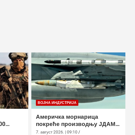
ВОЈНА ИНДУСТРИЈА
Америчка морнарица
00
покреће производњу ЈДАМ-
2 земље
ЛР за Супер Хорнет
7. август 2026. | 09:10