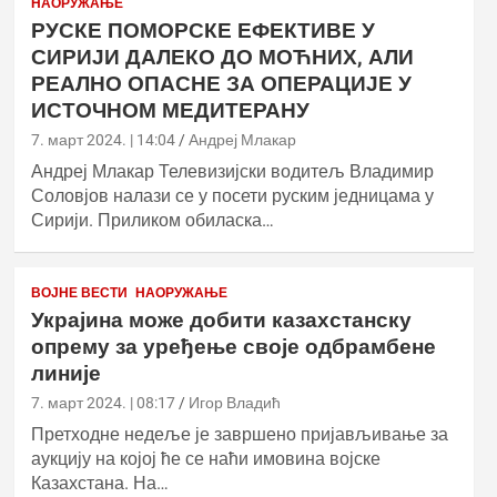
НАОРУЖАЊЕ
РУСКЕ ПОМОРСКЕ ЕФЕКТИВЕ У
СИРИЈИ ДАЛЕКО ДО МОЋНИХ, АЛИ
РЕАЛНО ОПАСНЕ ЗА ОПЕРАЦИЈЕ У
ИСТОЧНОМ МЕДИТЕРАНУ
7. март 2024. | 14:04
Андреј Млакар
Андреј Млакар Телевизијски водитељ Владимир
Соловјов налази се у посети руским једницама у
Сирији. Приликом обиласка…
ВОЈНЕ ВЕСТИ
НАОРУЖАЊЕ
Украјина може добити казахстанску
опрему за уређење своје одбрамбене
линије
7. март 2024. | 08:17
Игор Владић
Претходне недеље је завршено пријављивање за
аукцију на којој ће се наћи имовина војске
Казахстана. На…