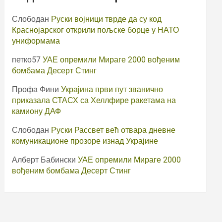
Слободан
Руски војници тврде да су код
Краснојарског открили пољске борце у НАТО
униформама
петко57
УАЕ опремили Мираге 2000 вођеним
бомбама Десерт Стинг
Профа Фини
Украјина први пут званично
приказала СТАСХ са Хеллфире ракетама на
камиону ДАФ
Слободан
Руски Рассвет већ отвара дневне
комуникационе прозоре изнад Украјине
Алберт Бабински
УАЕ опремили Мираге 2000
вођеним бомбама Десерт Стинг