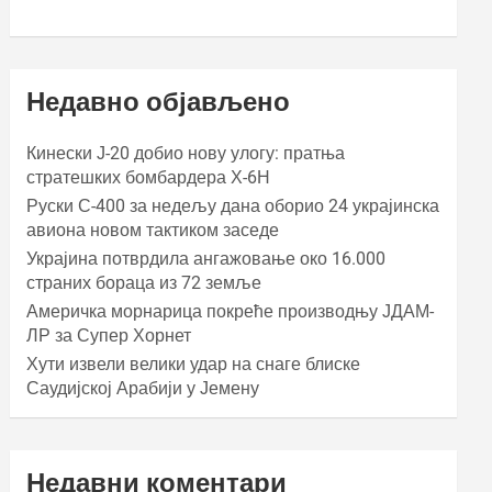
Недавно објављено
Кинески Ј-20 добио нову улогу: пратња
стратешких бомбардера Х-6Н
Руски С-400 за недељу дана оборио 24 украјинска
авиона новом тактиком заседе
Украјина потврдила ангажовање око 16.000
страних бораца из 72 земље
Америчка морнарица покреће производњу ЈДАМ-
ЛР за Супер Хорнет
Хути извели велики удар на снаге блиске
Саудијској Арабији у Јемену
Недавни коментари