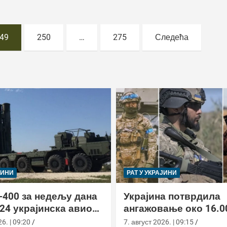
49
250
…
275
Следећа
ЈИНИ
РАТ У УКРАЈИНИ
-400 за недељу дана
Украјина потврдила
24 украјинска авиона
ангажовање око 16.0
актиком заседе
страних бораца из 7
6. | 09:20
7. август 2026. | 09:15