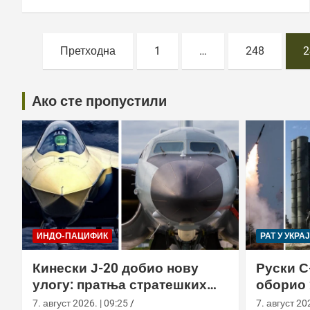
Постс
Претходна
1
…
248
2
пагинатион
Ако сте пропустили
ИНДО-ПАЦИФИК
РАТ У УКРА
Кинески Ј-20 добио нову
Руски С
улогу: пратња стратешких
оборио 
бомбардера Х-6Н
новом т
7. август 2026. | 09:25
7. август 202