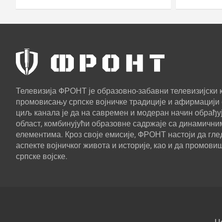
Телевизија ФРОНТ је образовно-забавни телевизијски к
промовисању српске војничке традиције и афирмацији 
циљ канала је да на савремен и модеран начин обрађуј
област, комбинујући образовне садржаје са динамични
елементима. Кроз своје емисије, ФРОНТ настоји да г
аспекте војничког живота и историје, као и да промови
српске војске.