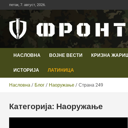
Скип
петак, 7. август, 2026.
то
цонтент
Први војни канал у Србији
Телевизија ФРОНТ
НАСЛОВНА
ВОЈНЕ ВЕСТИ
КРИЗНА ЖАРИ
ИСТОРИЈА
ЛАТИНИЦА
Насловна
Блог
Наоружање
Страна 249
Категорија:
Наоружање