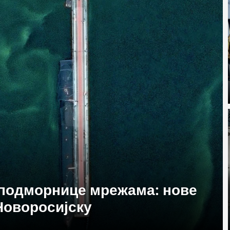
 подморнице мрежама: нове
Новоросијску