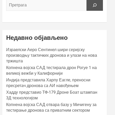
Недавно објављено
Израелски Аеро Сентинел шири серијску
производњу тактичких дронова и улази на нова
тржишта
Копнена војска САД тестирала дрон Рогуе 1 на
великој вежби у Калифорнији
Индија представила Харпy Еагле, преносни
пресретач дронова са АИ навођењем
Хаддy представио ТФ-179 Дроне Боат штампан
3Д технологијом
Копнена војска САД отвара базу у Мичигену за
тестирање дронова са приватним сектором