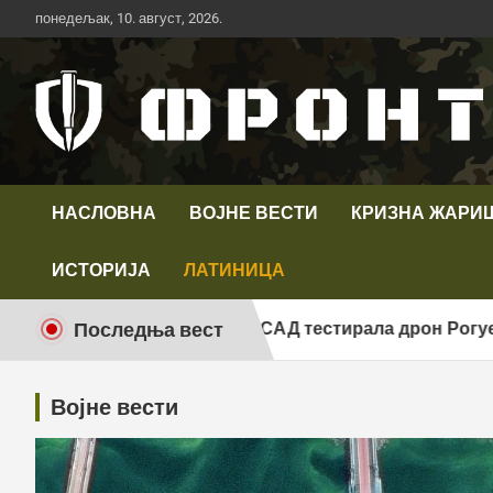
Скип
понедељак, 10. август, 2026.
то
цонтент
Први војни канал у Србији
Телевизија ФРОНТ
НАСЛОВНА
ВОЈНЕ ВЕСТИ
КРИЗНА ЖАРИ
ИСТОРИЈА
ЛАТИНИЦА
Последња вест
Копнена војска САД тестирала дрон Рогуе 1 на велик
Војне вести