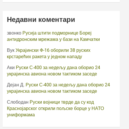
Недавни коментари
звонко
Русија штити подморнице Бореј
антидронским мрежама у бази на Камчатки
Вук
Украјински Ф-16 оборили 38 руских
крстарећих ракета у једном нападу
Аки
Руски С-400 за недељу дана оборио 24
украјинска авиона новом тактиком заседе
Дејан Д.
Руски С-400 за недељу дана оборио 24
украјинска авиона новом тактиком заседе
Слободан
Руски војници тврде да су код
Краснојарског открили пољске борце у НАТО
униформама