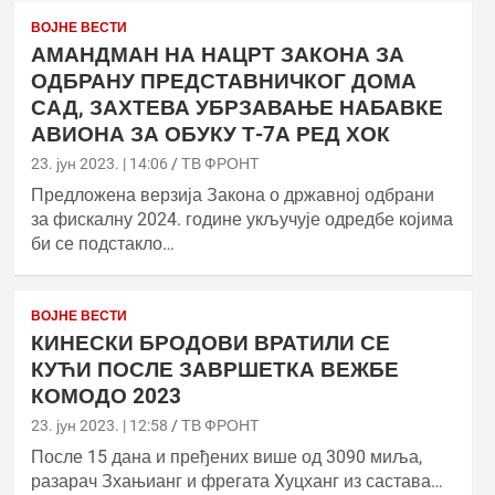
ВОЈНЕ ВЕСТИ
АМАНДМАН НА НАЦРТ ЗАКОНА ЗА
ОДБРАНУ ПРЕДСТАВНИЧКОГ ДОМА
САД, ЗАХТЕВА УБРЗАВАЊЕ НАБАВКЕ
АВИОНА ЗА ОБУКУ Т-7А РЕД ХОК
23. јун 2023. | 14:06
ТВ ФРОНТ
Предложена верзија Закона о државној одбрани
за фискалну 2024. године укључује одредбе којима
би се подстакло…
ВОЈНЕ ВЕСТИ
КИНЕСКИ БРОДОВИ ВРАТИЛИ СЕ
КУЋИ ПОСЛЕ ЗАВРШЕТКА ВЕЖБЕ
КОМОДО 2023
23. јун 2023. | 12:58
ТВ ФРОНТ
После 15 дана и пређених више од 3090 миља,
разарач Зхањианг и фрегата Xуцханг из састава…