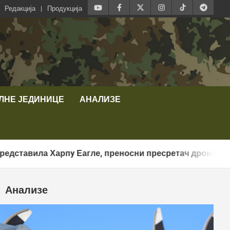
Редакција
Продукција
ЛНЕ ЈЕДИНИЦЕ
АНАЛИЗЕ
Харпy Еагле, преносни пресретач дронова са АИ наво
Анализе