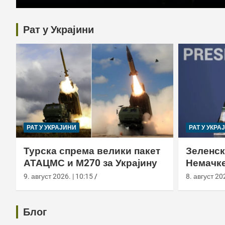
Рат у Украјини
РАТ У УКРАЈИНИ
РАТ У УКРА
Турска спрема велики пакет
Зеленск
АТАЦМС и М270 за Украјину
Немачке
пресрет
9. август 2026. | 10:15
8. август 202
Блог