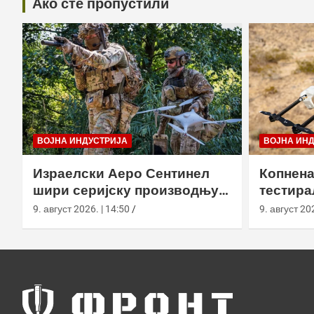
Ако сте пропустили
ВОЈНА ИНДУСТРИЈА
ВОЈНА ИН
Израелски Аеро Сентинел
Копнена
шири серијску производњу
тестира
тактичких дронова и улази
великој
9. август 2026. | 14:50
9. август 202
на нова тржишта
Калифо