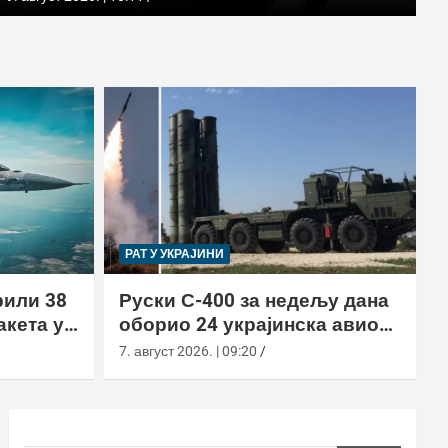
РАТ У УКРАЈИНИ
рили 38
Руски С-400 за недељу дана
акета у
оборио 24 украјинска авиона
новом тактиком заседе
7. август 2026. | 09:20