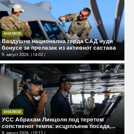
АНАЛИЗЕ
Ваздушна национална гарда САД нуди
бонусе за прелазак из активног састава
9. август 2026. | 14:02
АМЕРИКА
Копнена војска САД отвара баз
АНАЛИЗЕ
дронова са приватним секторо
УСС Абрахам Линцолн под теретом
сопственог темпа: исцрпљена посада,
9. август 2026. | 14:30
проблеми са снабдевањем и пад морала
9. август 2026. | 10:11