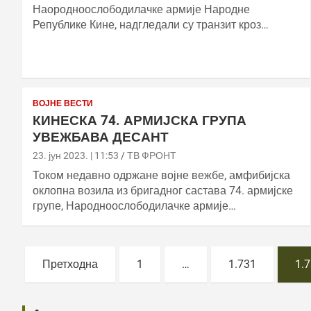
Наородноослободилачке армије Народне
Републике Кине, надгледали су транзит кроз…
ВОЈНЕ ВЕСТИ
КИНЕСКА 74. АРМИЈСКА ГРУПА
УВЕЖБАВА ДЕСАНТ
23. јун 2023. | 11:53
ТВ ФРОНТ
Током недавно одржане војне вежбе, амфибијска
оклопна возила из бригадног састава 74. армијске
групе, Народноослободилачке армије…
Постс
Претходна
1
…
1.731
1.
пагинатион