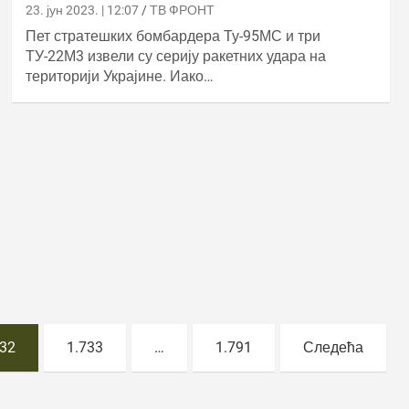
23. јун 2023. | 12:07
ТВ ФРОНТ
Пет стратешких бомбардера Ту-95МС и три
ТУ-22М3 извели су серију ракетних удара на
територији Украјине. Иако…
732
1.733
…
1.791
Следећа