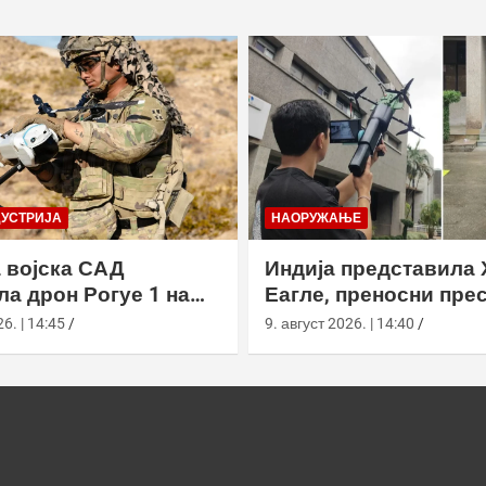
ДУСТРИЈА
НАОРУЖАЊЕ
 војска САД
Индија представила 
ла дрон Рогуе 1 на
Еагле, преносни пре
 вежби у
дронова са АИ наво
6. | 14:45
9. август 2026. | 14:40
рнији