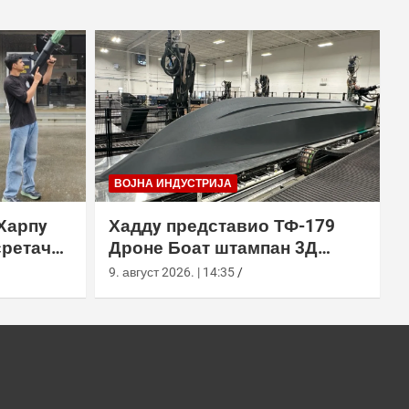
ВОЈНА ИНДУСТРИЈА
Харпy
Хаддy представио ТФ-179
сретач
Дроне Боат штампан 3Д
ђењем
технологијом
9. август 2026. | 14:35