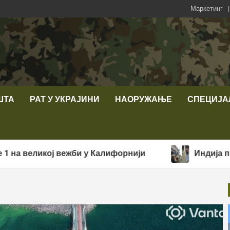
Маркетинг
ШТА
РАТ У УКРАЈИНИ
НАОРУЖАЊЕ
СПЕЦИЈА
ој вежби у Калифорнији
Индија представила 