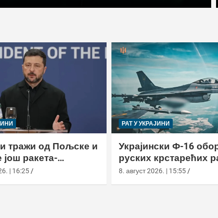
ЈИНИ
РАТ У УКРАЈИНИ
и тражи од Пољске и
Украјински Ф-16 обо
 још ракета-
руских крстарећих р
ача
једном нападу
6. | 16:25
8. август 2026. | 15:55