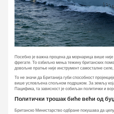
Посебно је важна процена да морнарица више није у
фрегате. То озбиљно мења тежину британских помор
довољне пратње није инструмент самосталне силе, 
То не значи да Британија губи способност пројекције
више условљена спољном подршком. За земљу која 
Пацифика, та зависност је озбиљан политички и војн
Политички трошак биће већи од буџ
Британско Министарство одбране покушава да целу 