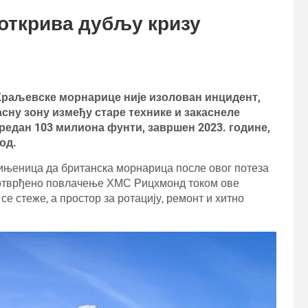
открива дубљу кризу
Краљевске морнарице није изолован инцидент,
асну зону између старе технике и закаснеле
едан 103 милиона фунти, завршен 2023. године,
од.
чињеница да британска морнарица после овог потеза
потврђено повлачење ХМС Рицхмонд током ове
се стеже, а простор за ротацију, ремонт и хитно