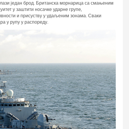
лази један брод. Британска морнарица са смањеним
итет у заштити носачке ударне групе,
ивности и присуству у удаљеним зонама. Сваки
ра у рупу у распореду.