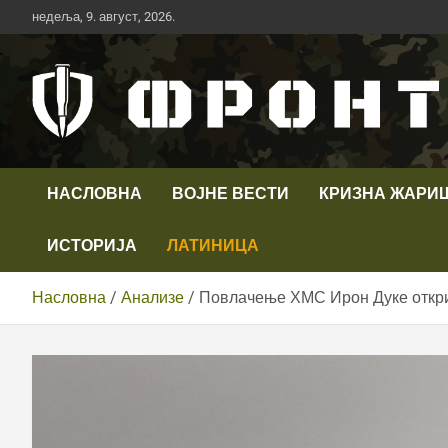
Скип
недеља, 9. август, 2026.
то
цонтент
Први војни канал у Србији
Телевизија ФРОНТ
НАСЛОВНА
ВОЈНЕ ВЕСТИ
КРИЗНА ЖАРИ
ИСТОРИЈА
ЛАТИНИЦА
Насловна
Анализе
Повлачење ХМС Ирон Дуке откр