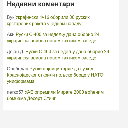
Недавни коментари
Вук
Украјински Ф-16 оборили 38 руских
крстарећих ракета у једном нападу
Аки
Руски С-400 за недељу дана оборио 24
украјинска авиона новом тактиком заседе
Дејан Д.
Руски С-400 за недељу дана оборио 24
украјинска авиона новом тактиком заседе
Слободан
Руски војници тврде да су код
Краснојарског открили пољске борце у НАТО
униформама
петко57
УАЕ опремили Мираге 2000 вођеним
бомбама Десерт Стинг