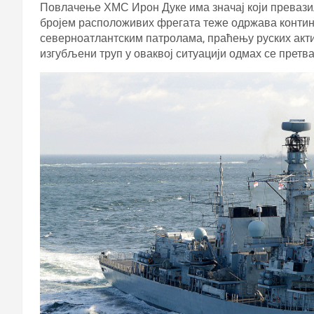
Повлачење ХМС Ирон Дуке има значај који превази
бројем расположивих фрегата теже одржава контину
северноатлантским патролама, праћењу руских акт
изгубљени труп у оваквој ситуацији одмах се претва