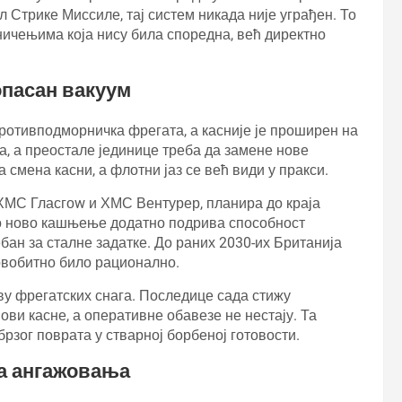
л Стрике Миссиле, тај систем никада није уграђен. То
аничењима која нису била споредна, већ директно
опасан вакуум
 противподморничка фрегата, а касније је проширен на
а, а преостале јединице треба да замене нове
 смена касни, а флотни јаз се већ види у пракси.
 ХМС Гласгоw и ХМС Вентурер, планира до краја
ако ново кашњење додатно подрива способност
ан за сталне задатке. До раних 2030-их Британија
рвобитно било рационално.
ву фрегатских снага. Последице сада стижу
ови касне, а оперативне обавезе не нестају. Та
брзог поврата у стварној борбеној готовости.
ка ангажовања