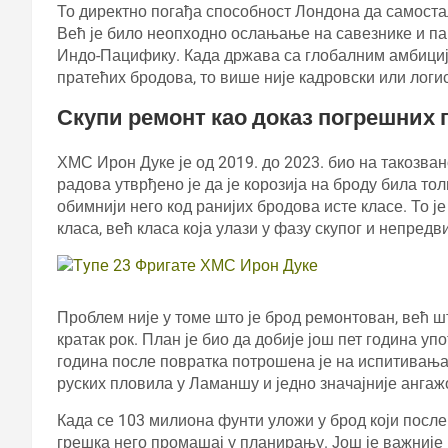
То директно погађа способност Лондона да самост
Већ је било неопходно ослањање на савезнике и па
Индо-Пацифику. Када држава са глобалним амбициј
пратећих бродова, то више није кадровски или логи
Скупи ремонт као доказ погрешних 
ХМС Ирон Дуке је од 2019. до 2023. био на такозв
радова утврђено је да је корозија на броду била то
обимнији него код ранијих бродова исте класе. То је
класа, већ класа која улази у фазу скупог и непред
Проблем није у томе што је брод ремонтован, већ ш
кратак рок. План је био да добије још пет година у
година после повратка потрошена је на испитивања
руских пловила у Ламаншу и једно значајније ангаж
Када се 103 милиона фунти уложи у брод који после 
грешка него промашај у планирању. Још је важније