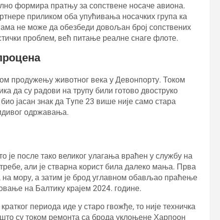
ално формира пратњу за сопствене носаче авиона.
ртнере приликом оба упућивања носачких група ка
ама не може да обезбеди довољан број сопствених
стички проблем, већ питање реалне снаге флоте.
процена
аном продужењу животног века у Девонпорту. Током
лика да су радови на трупу били готово двоструко
 био јасан знак да Тyпе 23 више није само стара
видивог одржавања.
то је после тако великог улагања враћен у службу на
потребе, али је стварна корист била далеко мања. Прва
 на мору, а затим је брод углавном обављао праћење
овање на Балтику крајем 2024. године.
кратког периода иде у старо гвожђе, то није техничка
 што су током ремонта са брода уклоњене Харпоон