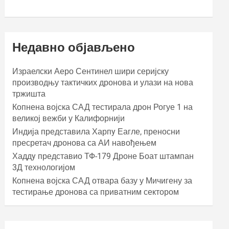
Недавно објављено
Израелски Аеро Сентинел шири серијску
производњу тактичких дронова и улази на нова
тржишта
Копнена војска САД тестирала дрон Рогуе 1 на
великој вежби у Калифорнији
Индија представила Харпy Еагле, преносни
пресретач дронова са АИ навођењем
Хаддy представио ТФ-179 Дроне Боат штампан
3Д технологијом
Копнена војска САД отвара базу у Мичигену за
тестирање дронова са приватним сектором