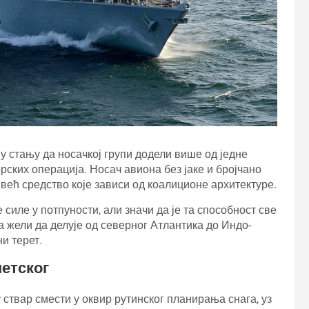
 стању да носачкој групи додели више од једне
ских операција. Носач авиона без јаке и бројчано
већ средство које зависи од коалиционе архитектуре.
 силе у потпуности, али значи да је та способност све
жели да делује од северног Атлантика до Индо-
и терет.
етског
ствар смести у оквир рутинског планирања снага, уз