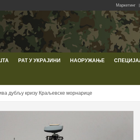
Маркетинг
ШТА
РАТ У УКРАЈИНИ
НАОРУЖАЊЕ
СПЕЦИЈА
ива дубљу кризу Краљевске морнарице