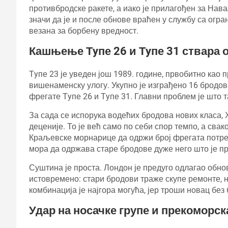
противбродске ракете, а иако је прилагођен за Нава
значи да је и после обнове враћен у службу са огр
везана за борбену вредност.
Кашњење Тyпе 26 и Тyпе 31 ствара 
Тyпе 23 је уведен још 1989. године, првобитно као
вишенаменску улогу. Укупно је изграђено 16 бродов
фрегате Тyпе 26 и Тyпе 31. Главни проблем је што та
За сада се испорука водећих бродова нових класа,
деценије. То је већ само по себи спор темпо, а св
Краљевске морнарице да одржи број фрегата потреб
мора да одржава старе бродове дуже него што је п
Суштина је проста. Лондон је предуго одлагао обно
истовремено: стари бродови траже скупе ремонте, н
комбинација је најгора могућа, јер троши новац без 
Удар на носачке групе и прекоморс