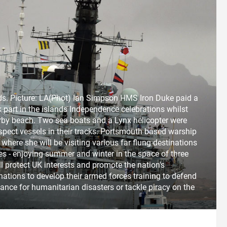
s. Picture: LA(Phot) Ian Simpson HMS Iron Duke paid a
k part in the islands Independence celebrations whilst
arby beach. Two sea boats and a Lynx helicopter were
spect vessels in their tracks. Portsmouth based warship
where she will be visiting various far flung destinations
es - enjoying summer and winter in the space of three
 protect UK interests and promote the nation's
 nations to develop their armed forces training to defend
ance for humanitarian disasters or tackle piracy on the