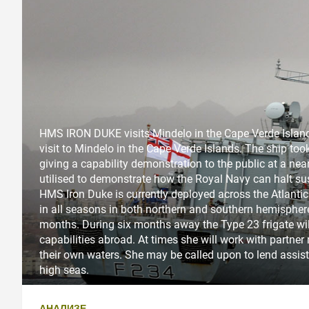
HMS IRON DUKE visits Mindelo in the Cape Verde Island
visit to Mindelo in the Cape Verde Islands. The ship too
giving a capability demonstration to the public at a ne
utilised to demonstrate how the Royal Navy can halt su
HMS Iron Duke is currently deployed across the Atlantic 
in all seasons in both northern and southern hemispher
months. During six months away the Type 23 frigate will
capabilities abroad. At times she will work with partner
their own waters. She may be called upon to lend assist
high seas.
АНАЛИЗЕ