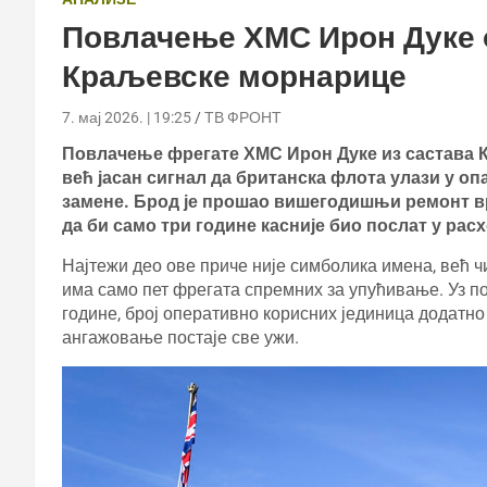
Повлачење ХМС Ирон Дуке 
Краљевске морнарице
7. мај 2026. | 19:25
ТВ ФРОНТ
Повлачење фрегате ХМС Ирон Дуке из састава 
већ јасан сигнал да британска флота улази у оп
замене. Брод је прошао вишегодишњи ремонт вр
да би само три године касније био послат у расх
Најтежи део ове приче није симболика имена, већ 
има само пет фрегата спремних за упућивање. Уз 
године, број оперативно корисних јединица додатно 
ангажовање постаје све ужи.