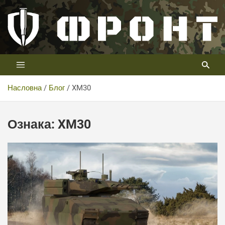
Скип
то
цонтент
Први војни канал у Србији
Телевизија ФРОНТ
Насловна
Блог
XM30
Ознака:
XM30