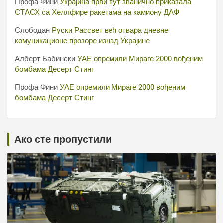
Профа Фини
Украјина први пут званично приказала
СТАСХ са Хеллфире ракетама на камиону ДАФ
Слободан
Руски Рассвет већ отвара дневне
комуникационе прозоре изнад Украјине
Алберт Бабински
УАЕ опремили Мираге 2000 вођеним
бомбама Десерт Стинг
Профа Фини
УАЕ опремили Мираге 2000 вођеним
бомбама Десерт Стинг
Ако сте пропустили