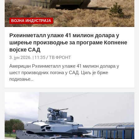
ВОЈНА ИНДУСТРИЈА
Рхеинметалл улаже 41 милион долара у
ширење производње за програме Копнене
војске САД
3. јун 2026. | 11:35
ТВ ФРОНТ
Америцан Рхеинметалл улаже 41 милион долара у
шест производних погона у САД. Циљ је брже
подизање…