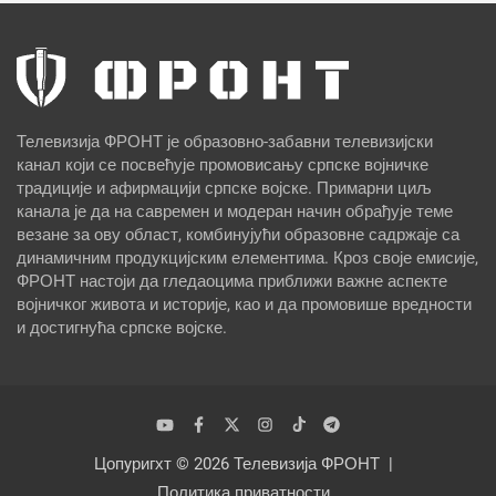
Телевизија ФРОНТ је образовно-забавни телевизијски
канал који се посвећује промовисању српске војничке
традиције и афирмацији српске војске. Примарни циљ
канала је да на савремен и модеран начин обрађује теме
везане за ову област, комбинујући образовне садржаје са
динамичним продукцијским елементима. Кроз своје емисије,
ФРОНТ настоји да гледаоцима приближи важне аспекте
војничког живота и историје, као и да промовише вредности
и достигнућа српске војске.
Цопyригхт © 2026
Телевизија ФРОНТ
Политика приватности