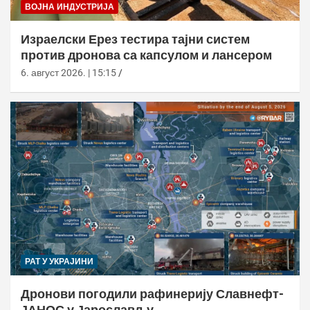
ВОЈНА ИНДУСТРИЈА
Израелски Ерез тестира тајни систем
против дронова са капсулом и лансером
6. август 2026. | 15:15
РАТ У УКРАЈИНИ
Дронови погодили рафинерију Славнефт-
ЈАНОС у Јарослављу