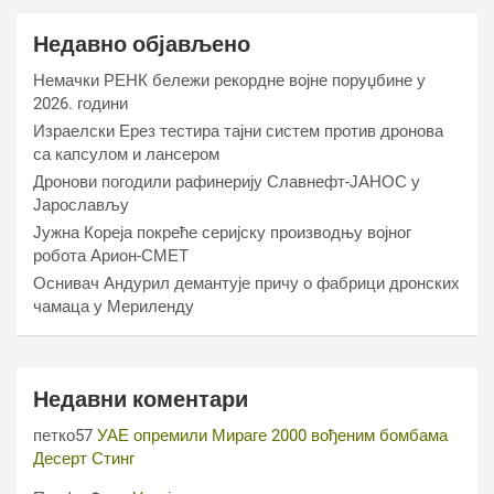
Недавно објављено
Немачки РЕНК бележи рекордне војне поруџбине у
2026. години
Израелски Ерез тестира тајни систем против дронова
са капсулом и лансером
Дронови погодили рафинерију Славнефт-ЈАНОС у
Јарослављу
Јужна Кореја покреће серијску производњу војног
робота Арион-СМЕТ
Оснивач Андурил демантује причу о фабрици дронских
чамаца у Мериленду
Недавни коментари
петко57
УАЕ опремили Мираге 2000 вођеним бомбама
Десерт Стинг