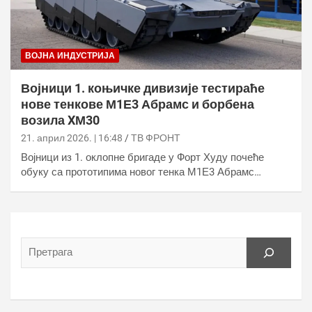
ВОЈНА ИНДУСТРИЈА
Војници 1. коњичке дивизије тестираће
нове тенкове М1Е3 Абрамс и борбена
возила XМ30
21. април 2026. | 16:48
ТВ ФРОНТ
Војници из 1. оклопне бригаде у Форт Худу почеће
обуку са прототипима новог тенка М1Е3 Абрамс…