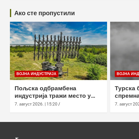
Ако сте пропустили
ВОЈНА ИНДУСТРИЈА
ВОЈНА ИН
Пољска одбрамбена
Турска 
индустрија тражи место у
спремна
европском противракетном
употреб
7. август 2026. | 15:20
7. август 202
штиту