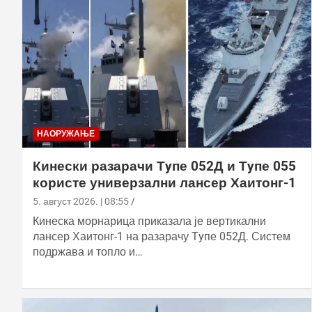
НАОРУЖАЊЕ
Кинески разарачи Тyпе 052Д и Тyпе 055
користе универзални лансер Хаитонг-1
5. август 2026. | 08:55
Кинеска морнарица приказала је вертикални
лансер Хаитонг-1 на разарачу Тyпе 052Д. Систем
подржава и топло и…