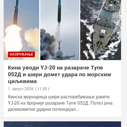
НАОРУЖАЊЕ
Кина уводи YЈ-20 на разараче Тyпе
052Д и шири домет удара по морским
циљевима
1. август 2026. | 11:50
Кинска морнарица шири распоређивање ракете
YЈ-20 на бројније разараче Тyпе 052Д. Потез јача
далекометни ударни потенцијал…