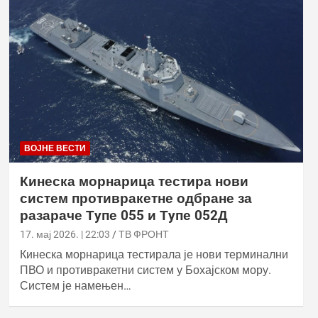
ВОЈНЕ ВЕСТИ
Кинеска морнарица тестира нови
систем противракетне одбране за
разараче Тyпе 055 и Тyпе 052Д
17. мај 2026. | 22:03
ТВ ФРОНТ
Кинеска морнарица тестирала је нови терминални
ПВО и противракетни систем у Бохајском мору.
Систем је намењен…