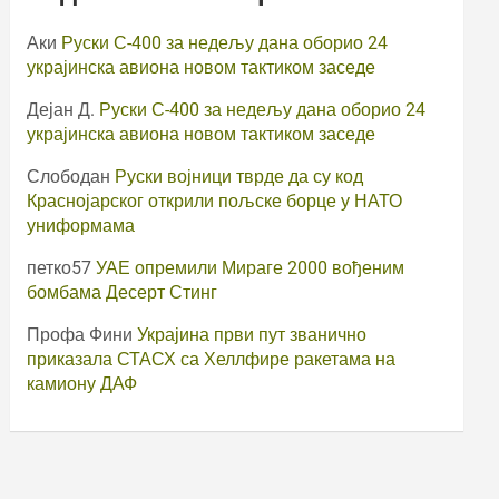
Аки
Руски С-400 за недељу дана оборио 24
украјинска авиона новом тактиком заседе
Дејан Д.
Руски С-400 за недељу дана оборио 24
украјинска авиона новом тактиком заседе
Слободан
Руски војници тврде да су код
Краснојарског открили пољске борце у НАТО
униформама
петко57
УАЕ опремили Мираге 2000 вођеним
бомбама Десерт Стинг
Профа Фини
Украјина први пут званично
приказала СТАСХ са Хеллфире ракетама на
камиону ДАФ