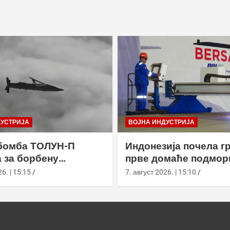
ДУСТРИЈА
ВОЈНА ИНДУСТРИЈА
бомба ТОЛУН-П
Индонезија почела г
 за борбену
прве домаће подмор
у
класе Сцорпèне
6. | 15:15
7. август 2026. | 15:10