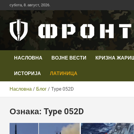
Скип
субота, 8. август, 2026.
то
цонтент
Први војни канал у Србији
Телевизија ФРОНТ
НАСЛОВНА
ВОЈНЕ ВЕСТИ
КРИЗНА ЖАРИ
ИСТОРИЈА
ЛАТИНИЦА
Насловна
Блог
Type 052D
Ознака:
Type 052D