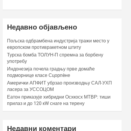
Недавно објављено
Пољска одбрамбена индустрија тражи место у
европском противракетном штиту
Турска бомба ТОЛУН-П спремна за борбену
употребу
Индонезија почела градњу прве домаће
подморнице класе Сцорпèне
Амерички АПФИТ убрзао производњу САЛ-УХП
ласера за УССОЦОМ
Еатон приказује хибридни Осхкосх МТВР: тиши
прилаз и до 120 кW снаге на терену
Недавни коментари