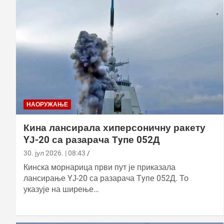
НАОРУЖАЊЕ
Кина лансирала хиперсоничну ракету
YЈ-20 са разарача Тyпе 052Д
30. јул 2026. | 08:43
Кинска морнарица први пут је приказала
лансирање YЈ-20 са разарача Тyпе 052Д. То
указује на ширење…