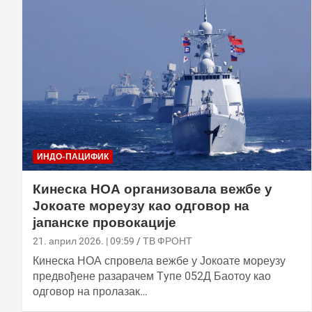
ИНДО-ПАЦИФИК
Кинеска НОА организовала вежбе у
Јокоате мореузу као одговор на
јапанске провокације
21. април 2026. | 09:59
ТВ ФРОНТ
Кинеска НОА спровела вежбе у Јокоате мореузу
предвођене разарачем Тyпе 052Д Баотоу као
одговор на пролазак…