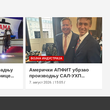
ВОЈНА ИНДУСТРИЈА
радњу
Амерички АПФИТ убрзао
нице
производњу САЛ-УХП
ласера за УССОЦОМ
7. август 2026. | 15:05