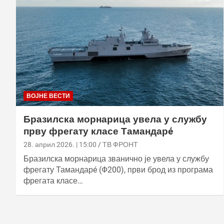
ВОЈНЕ ВЕСТИ
Бразилска морнарица увела у службу
прву фрегату класе Тамандарé
28. април 2026. | 15:00
ТВ ФРОНТ
Бразилска морнарица званично је увела у службу
фрегату Тамандарé (Ф200), први брод из програма
фрегата класе…