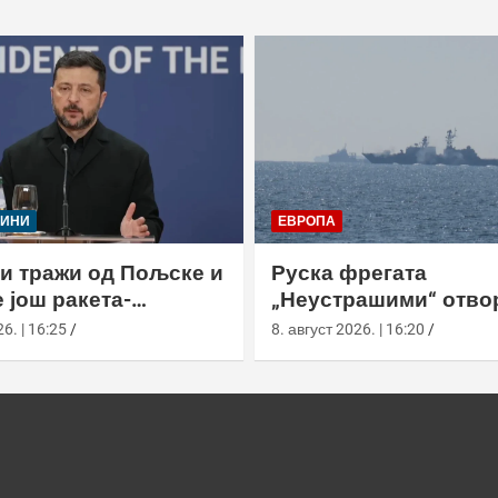
ЈИНИ
ЕВРОПА
и тражи од Пољске и
Руска фрегата
 још ракета-
„Неустрашими“ отво
ача
ватру код британски
6. | 16:25
8. август 2026. | 16:20
британска морнариц
појачала праћење