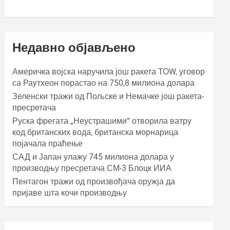
Недавно објављено
Америчка војска наручила још ракета ТОW, уговор
са Раyтхеон порастао на 750,8 милиона долара
Зеленски тражи од Пољске и Немачке још ракета-
пресретача
Руска фрегата „Неустрашими“ отворила ватру
код британских вода, британска морнарица
појачала праћење
САД и Јапан улажу 745 милиона долара у
производњу пресретача СМ-3 Блоцк ИИА
Пентагон тражи од произвођача оружја да
пријаве шта кочи производњу