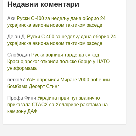
Недавни коментари
Аки
Руски С-400 за недељу дана оборио 24
украјинска авиона новом тактиком заседе
Дејан Д.
Руски С-400 за недељу дана оборио 24
украјинска авиона новом тактиком заседе
Слободан
Руски војници тврде да су код
Краснојарског открили пољске борце у НАТО
униформама
петко57
УАЕ опремили Мираге 2000 вођеним
бомбама Десерт Стинг
Профа Фини
Украјина први пут званично
приказала СТАСХ са Хеллфире ракетама на
камиону ДАФ