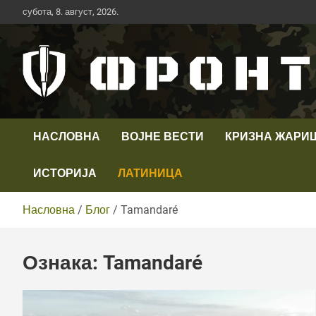
Скип
субота, 8. август, 2026.
то
цонтент
Први војни канал у Србији
Телевизија ФРОНТ
НАСЛОВНА
ВОЈНЕ ВЕСТИ
КРИЗНА ЖАРИ
ИСТОРИЈА
ЛАТИНИЦА
Насловна
Блог
Tamandaré
Ознака:
Tamandaré