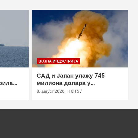
ВОЈНА ИНДУСТРИЈА
САД и Јапан улажу 745
рила
милиона долара у
х вода,
производњу пресретача
8. август 2026. | 16:15
а
СМ-3 Блоцк ИИА