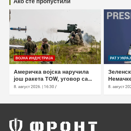
Ако сте пропустили
ВОЈНА ИНДУСТРИЈА
РАТ У УКРА
Америчка војска наручила
Зеленск
још ракета ТОW, уговор са
Немачке
Раyтхеон порастао на 750,8
пресрет
8. август 2026. | 16:30
8. август 202
милиона долара