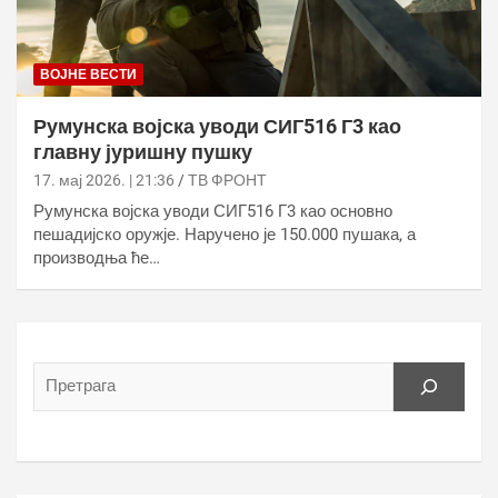
ВОЈНЕ ВЕСТИ
Румунска војска уводи СИГ516 Г3 као
главну јуришну пушку
17. мај 2026. | 21:36
ТВ ФРОНТ
Румунска војска уводи СИГ516 Г3 као основно
пешадијско оружје. Наручено је 150.000 пушака, а
производња ће…