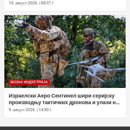
20 километара
10. август 2026. | 08:37
ВОЈНА ИНДУСТРИЈА
Израелски Аеро Сентинел шири серијску
производњу тактичких дронова и улази на
нова тржишта
9. август 2026. | 14:50