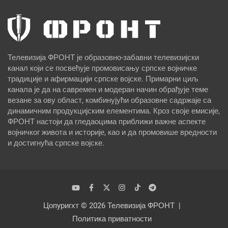
Телевизија ФРОНТ је образовно-забавни телевизијски
канал који се посвећује промовисању српске војничке
традиције и афирмацији српске војске. Примарни циљ
канала је да на савремен и модеран начин обрађује теме
везане за ову област, комбинујући образовне садржаје са
динамичним продукцијским елементима. Кроз своје емисије,
ФРОНТ настоји да гледаоцима приближи важне аспекте
војничког живота и историје, као и да промовише вредности
и достигнућа српске војске.
Цопyригхт © 2026
Телевизија ФРОНТ
Политика приватности