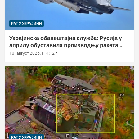
РАТ У УКРАЈИНИ
Украјинска обавештајна служба: Русија у
априлу обуставила производњу ракета
Кинзхал
10. август 2026. | 14:12
РАТ У УКРАЈИНИ