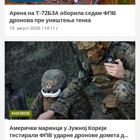
Арена на Т-72Б3А оборила седам ФПВ
дронова пре уништења тенка
10. август 2026. | 14:11
АНАЛИЗЕ
Амерички маринци у Јужној Кореји
тестирали ФПВ ударне дронове домета до