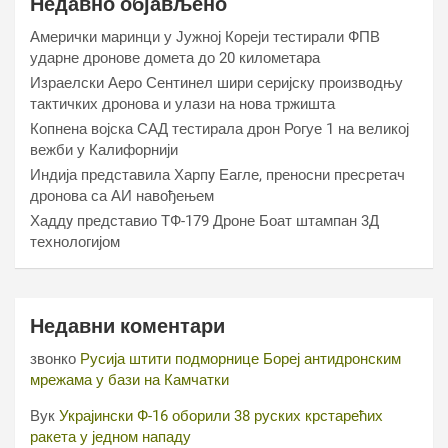
Недавно објављено
Амерички маринци у Јужној Кореји тестирали ФПВ
ударне дронове домета до 20 километара
Израелски Аеро Сентинел шири серијску производњу
тактичких дронова и улази на нова тржишта
Копнена војска САД тестирала дрон Рогуе 1 на великој
вежби у Калифорнији
Индија представила Харпy Еагле, преносни пресретач
дронова са АИ навођењем
Хаддy представио ТФ-179 Дроне Боат штампан 3Д
технологијом
Недавни коментари
звонко
Русија штити подморнице Бореј антидронским
мрежама у бази на Камчатки
Вук
Украјински Ф-16 оборили 38 руских крстарећих
ракета у једном нападу