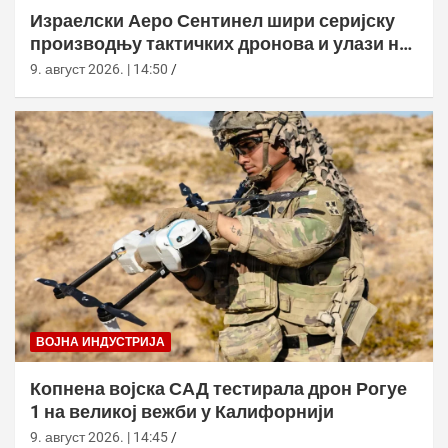
Израелски Аеро Сентинел шири серијску
производњу тактичких дронова и улази на
нова тржишта
9. август 2026. | 14:50
ВОЈНА ИНДУСТРИЈА
Копнена војска САД тестирала дрон Рогуе
1 на великој вежби у Калифорнији
9. август 2026. | 14:45