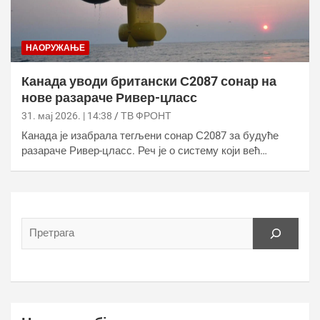
НАОРУЖАЊЕ
Канада уводи британски С2087 сонар на
нове разараче Ривер-цласс
31. мај 2026. | 14:38
ТВ ФРОНТ
Канада је изабрала тегљени сонар С2087 за будуће
разараче Ривер-цласс. Реч је о систему који већ…