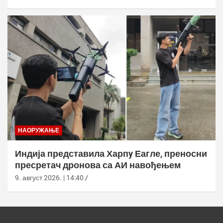
НАОРУЖАЊЕ
Индија представила Харпy Еагле, преносни
пресретач дронова са АИ навођењем
9. август 2026. | 14:40