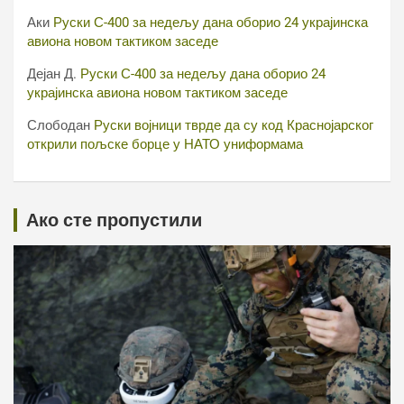
Аки
Руски С-400 за недељу дана оборио 24 украјинска
авиона новом тактиком заседе
Дејан Д.
Руски С-400 за недељу дана оборио 24
украјинска авиона новом тактиком заседе
Слободан
Руски војници тврде да су код Краснојарског
открили пољске борце у НАТО униформама
Ако сте пропустили