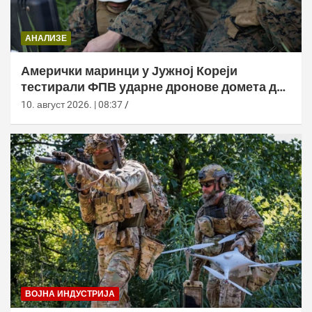
АНАЛИЗЕ
Амерички маринци у Јужној Кореји
тестирали ФПВ ударне дронове домета до
20 километара
10. август 2026. | 08:37
ВОЈНА ИНДУСТРИЈА