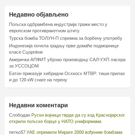
Недавно објављено
Пољска одбрамбена индустрија тражи место у
европском противракетном штиту
Турска бомба ТОЛУН-П спремна за борбену употребу
Индонезија почела градњу прве домаће подморнице
класе Сцорпèне
Амерички АПФИТ убрзао производњу САЛ-УХП ласера
за УССОЦОМ
Еатон приказује хибридни Осхкосх МТВР: тиши прилаз
и до 120 кW снаге на терену
Недавни коментари
Слободан
Руски војници тврде да су код Краснојарског
открили пољске борце у НАТО униформама
петко57
УАЕ опремили Мираге 2000 вођеним бомбама