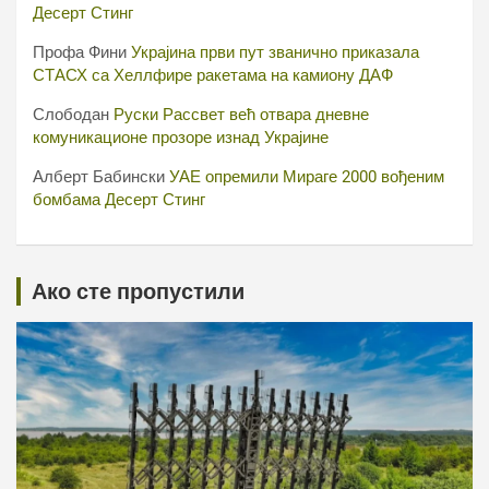
Десерт Стинг
Профа Фини
Украјина први пут званично приказала
СТАСХ са Хеллфире ракетама на камиону ДАФ
Слободан
Руски Рассвет већ отвара дневне
комуникационе прозоре изнад Украјине
Алберт Бабински
УАЕ опремили Мираге 2000 вођеним
бомбама Десерт Стинг
Ако сте пропустили