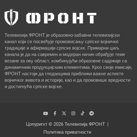
Телевизија ФРОНТ је образовно-забавни телевизијски
канал који се посвећује промовисању српске војничке
традиције и афирмацији српске војске. Примарни циљ
канала је да на савремен и модеран начин обрађује теме
везане за ову област, комбинујући образовне садржаје са
динамичним продукцијским елементима. Кроз своје емисије,
ФРОНТ настоји да гледаоцима приближи важне аспекте
војничког живота и историје, као и да промовише вредности
и достигнућа српске војске.
Цопyригхт © 2026
Телевизија ФРОНТ
Политика приватности