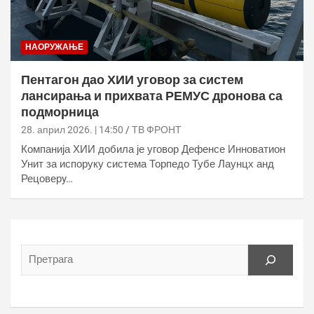
НАОРУЖАЊЕ
Пентагон дао ХИИ уговор за систем
лансирања и прихвата РЕМУС дронова са
подморница
28. април 2026. | 14:50
ТВ ФРОНТ
Компанија ХИИ добила је уговор Дефенсе Инноватион
Унит за испоруку система Торпедо Тубе Лаунцх анд
Рецоверy…