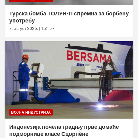
Турска бомба ТОЛУН-П спремна за борбену
употребу
7. август 2026. | 15:15
ВОЈНА ИНДУСТРИЈА
Индонезија почела градњу прве домаће
подморнице класе Сцорпèне