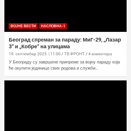
ВОЈНЕ ВЕСТИ
НАСЛОВНА-1
Београд спреман за параду: МиГ-29, „Лазар
3“ и „Кобре“ на улицама
19. септембар 2025. | 11:00
ТВ ФРОНТ
4 коментара
У Београду су завршене припреме за војну параду која
ће окупити јединице свих родова и служби…