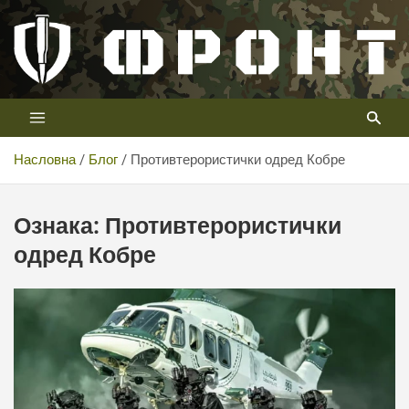
Скип
то
цонтент
Први војни канал у Србији
Телевизија ФРОНТ
Насловна
Блог
Противтерористички одред Кобре
Ознака:
Противтерористички
одред Кобре