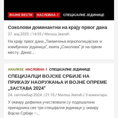
ВОЈНЕ ВЕСТИ
НАСЛОВНА-1
СПЕЦИЈАЛНЕ ЈЕДИНИЦЕ
Соколови доминантни на крају првог дана
27. мај 2025. | 14:35
Милош Јевтић
На крају првог дана „Такмичења војнополицијских и
извиђачких јединица”, екипа „Соколова” је на првом
месту. Данас…
АНАЛИЗЕ
НАСЛОВНА-1
СПЕЦИЈАЛНЕ ЈЕДИНИЦЕ
СПЕЦИЈАЛЦИ ВОЈСКЕ СРБИЈЕ НА
ПРИКАЗУ НАОРУЖАЊА И ВОЈНЕ ОПРЕМЕ
„ЗАСТАВА 2024“
24. септембар 2024. | 21:10
Милош Јевтић
3 коментара
У оквиру дефилеа учествовали су подешалони
припадника све три специјалне јединице у оквиру
Војске Србије –…