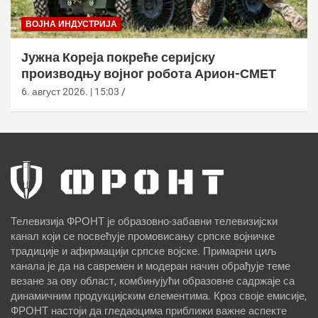
ВОЈНА ИНДУСТРИЈА
Јужна Кореја покреће серијску
производњу војног робота Арион-СМЕТ
6. август 2026. | 15:03
Телевизија ФРОНТ је образовно-забавни телевизијски
канал који се посвећује промовисању српске војничке
традиције и афирмацији српске војске. Примарни циљ
канала је да на савремен и модеран начин обрађује теме
везане за ову област, комбинујући образовне садржаје са
динамичним продукцијским елементима. Кроз своје емисије,
ФРОНТ настоји да гледаоцима приближи важне аспекте