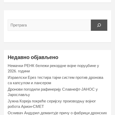
Недавно објављено
Немачки РЕНК бележи рекордне војне поруџбине у
2026. години
Израелски Ерез тестира тајни систем против дронова
са капсулом и лансером
Дронови погодили рафинерију Славнефт-ЈАНОС у
Јарослављу
Јужна Кореја покреће серијску производњу војног
робота Арион-СМЕТ
Оснивач Андурил демантује причу о фабрици дронских