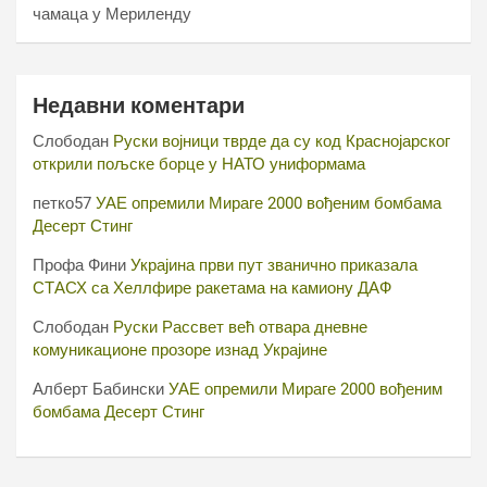
чамаца у Мериленду
Недавни коментари
Слободан
Руски војници тврде да су код Краснојарског
открили пољске борце у НАТО униформама
петко57
УАЕ опремили Мираге 2000 вођеним бомбама
Десерт Стинг
Профа Фини
Украјина први пут званично приказала
СТАСХ са Хеллфире ракетама на камиону ДАФ
Слободан
Руски Рассвет већ отвара дневне
комуникационе прозоре изнад Украјине
Алберт Бабински
УАЕ опремили Мираге 2000 вођеним
бомбама Десерт Стинг