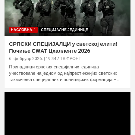
НАСЛОВНА-1
СПЕЦИЈАЛНЕ ЈЕДИНИЦЕ
СРПСКИ СПЕЦИЈАЛЦИ у светској елити!
Почиње СWАТ Цхалленге 2026
6. фебруар 2026. | 19:44
ТВ ФРОНТ
Припадници српских специјалних јединица
учествоваће на једном од најпрестижнијих светских
такмичења специјалних и полицијских формација –…