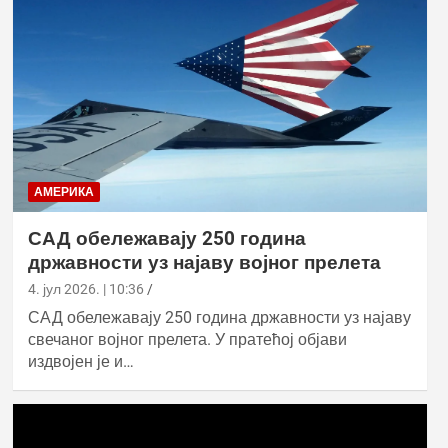
АМЕРИКА
САД обележавају 250 година
државности уз најаву војног прелета
4. јул 2026. | 10:36
САД обележавају 250 година државности уз најаву
свечаног војног прелета. У пратећој објави
издвојен је и…