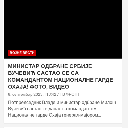
ВОЈНЕ ВЕСТИ
МИНИСТАР ОДБРАНЕ СРБИЈЕ
ВУЧЕВИЋ САСТАО СЕ СА
КОМАНДАНТОМ НАЦИОНАЛНЕ ГАРДЕ
ОХАЈА! ФОТО, ВИДЕО
8. септембар 2023. | 13:42
ТВ ФРОНТ
Потпредседник Владе и министар одбране Милош
Вучевић састао се данас са командантом
Националне гарде Охаја генерал-мајором…