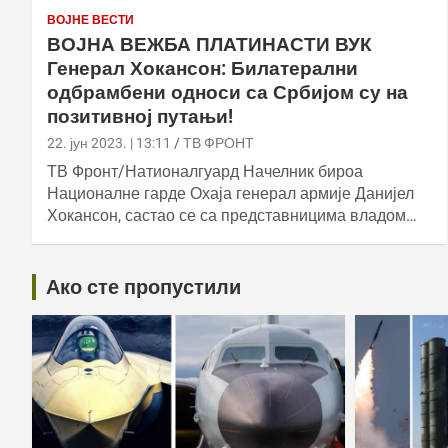
ВОЈНЕ ВЕСТИ
ВОЈНА ВЕЖБА ПЛАТИНАСТИ ВУК
Генерал Хокансон: Билатерални
одбрамбени односи са Србијом су на
позитивној путањи!
22. јун 2023. | 13:11
ТВ ФРОНТ
ТВ Фронт/Натионалгуард Начелник бироа
Националне гарде Охаја генерал армије Данијел
Хокансон, састао се са представницима владом…
Ако сте пропустили