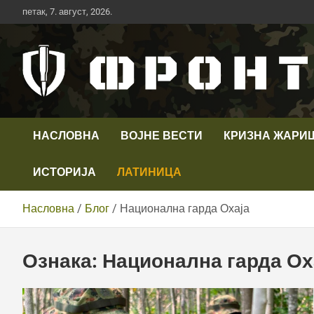
Скип
петак, 7. август, 2026.
то
цонтент
Први војни канал у Србији
Телевизија ФРОНТ
НАСЛОВНА
ВОЈНЕ ВЕСТИ
КРИЗНА ЖАРИ
ИСТОРИЈА
ЛАТИНИЦА
Насловна
Блог
Национална гарда Охаја
Ознака:
Национална гарда Ох