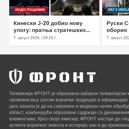
ИНДО-ПАЦИФИК
РАТ У УКРА
Кинески Ј-20 добио нову
Руски С
улогу: пратња стратешких
оборио 
бомбардера Х-6Н
новом т
7. август 2026. | 09:25
7. август 202
Телевизија ФРОНТ је образовно-забавни телевизијски к
промовисању српске војничке традиције и афирмацији 
циљ канала је да на савремен и модеран начин обрађуј
област, комбинујући образовне садржаје са динамични
елементима. Кроз своје емисије, ФРОНТ настоји да г
аспекте војничког живота и историје, као и да промови