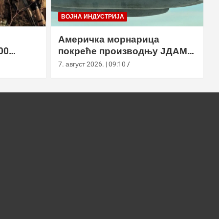
ВОЈНА ИНДУСТРИЈА
Америчка морнарица
00
покреће производњу ЈДАМ-
2 земље
ЛР за Супер Хорнет
7. август 2026. | 09:10