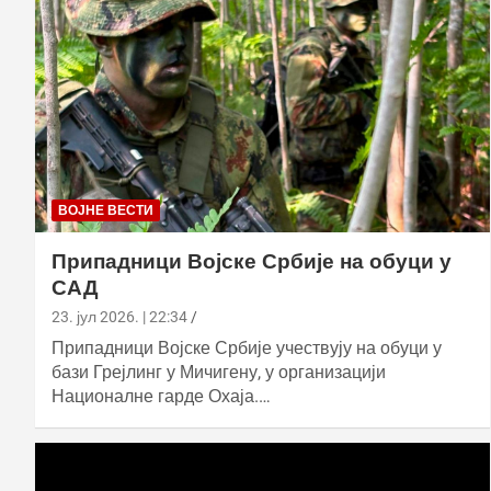
ВОЈНЕ ВЕСТИ
Припадници Војске Србије на обуци у
САД
23. јул 2026. | 22:34
Припадници Војске Србије учествују на обуци у
бази Грејлинг у Мичигену, у организацији
Националне гарде Охаја.…