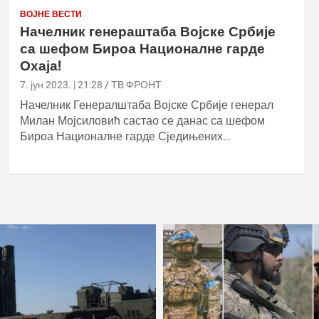
ВОЈНЕ ВЕСТИ
Начелник генераштаба Војске Србије
са шефом Бироа Националне гарде
Охаја!
7. јун 2023. | 21:28
ТВ ФРОНТ
Начелник Генералштаба Војске Србије генерал
Милан Мојсиловић састао се данас са шефом
Бироа Националне гарде Сједињених…