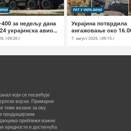
ЈИНИ
РАТ У УКРАЈИНИ
-400 за недељу дана
Украјина потврдила
24 украјинска авиона
ангажовање око 16.0
актиком заседе
страних бораца из 7
6. | 09:20
7. август 2026. | 09:15
анал који се посвећује
српске војске. Примарни
е теме везане за ову
м продукцијским
ледаоцима приближи важне
ше вредности и достигнућа