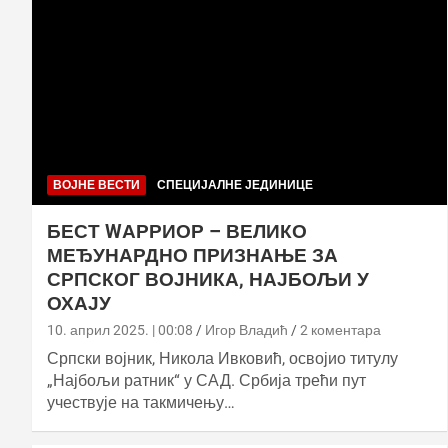
ВОЈНЕ ВЕСТИ
СПЕЦИЈАЛНЕ ЈЕДИНИЦЕ
БЕСТ WАРРИОР – ВЕЛИКО
МЕЂУНАРДНО ПРИЗНАЊЕ ЗА
СРПСКОГ ВОЈНИКА, НАЈБОЉИ У
ОХАЈУ
10. април 2025. | 00:08
Игор Владић
2 коментара
Српски војник, Никола Ивковић, освојио титулу
„Најбољи ратник“ у САД. Србија трећи пут
учествује на такмичењу…