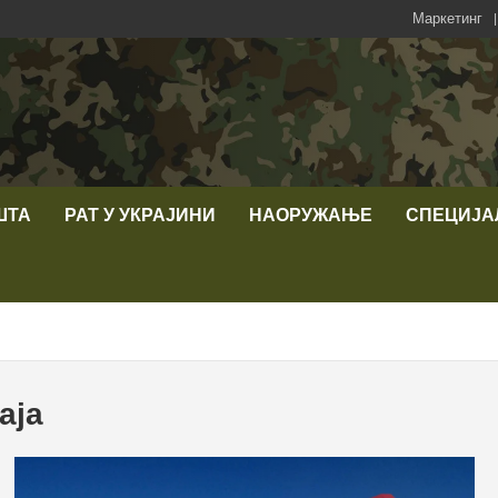
Маркетинг
ШТА
РАТ У УКРАЈИНИ
НАОРУЖАЊЕ
СПЕЦИЈА
аја