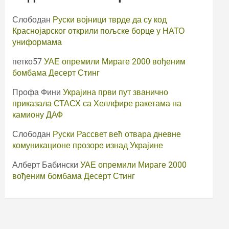
Слободан
Руски војници тврде да су код
Краснојарског открили пољске борце у НАТО
униформама
петко57
УАЕ опремили Мираге 2000 вођеним
бомбама Десерт Стинг
Профа Фини
Украјина први пут званично
приказала СТАСХ са Хеллфире ракетама на
камиону ДАФ
Слободан
Руски Рассвет већ отвара дневне
комуникационе прозоре изнад Украјине
Алберт Бабински
УАЕ опремили Мираге 2000
вођеним бомбама Десерт Стинг