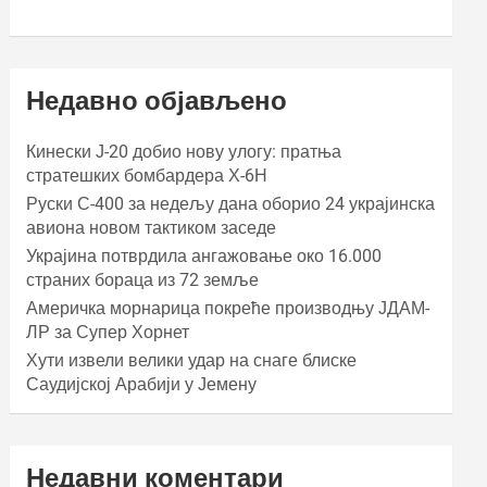
Недавно објављено
Кинески Ј-20 добио нову улогу: пратња
стратешких бомбардера Х-6Н
Руски С-400 за недељу дана оборио 24 украјинска
авиона новом тактиком заседе
Украјина потврдила ангажовање око 16.000
страних бораца из 72 земље
Америчка морнарица покреће производњу ЈДАМ-
ЛР за Супер Хорнет
Хути извели велики удар на снаге блиске
Саудијској Арабији у Јемену
Недавни коментари