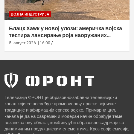
ВОЈНА ИНДУСТРИЈА
Блацк Хаwк у новој улози: америчка војска
тестира лансирање роја наоружаних
дронова
5. август 2026. | 16:00
Телевизија ФРОНТ је образовно-забавни телевизијски
канал који се посвећује промовисању српске војничке
традиције и афирмацији српске војске. Примарни циљ
канала је да на савремен и модеран начин обрађује теме
везане за ову област, комбинујући образовне садржаје са
динамичним продукцијским елементима. Кроз своје емисије,