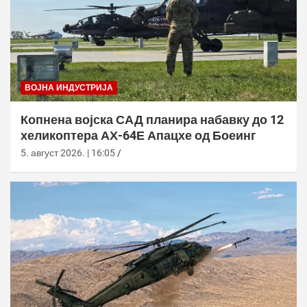
ВОЈНА ИНДУСТРИЈА
Копнена војска САД планира набавку до 12
хеликоптера АХ-64Е Апацхе од Боеинг
5. август 2026. | 16:05