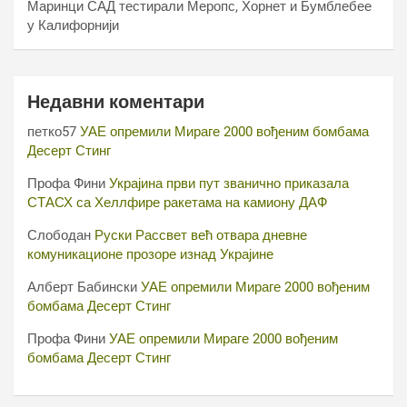
Маринци САД тестирали Меропс, Хорнет и Бумблебее
у Калифорнији
Недавни коментари
петко57
УАЕ опремили Мираге 2000 вођеним бомбама
Десерт Стинг
Профа Фини
Украјина први пут званично приказала
СТАСХ са Хеллфире ракетама на камиону ДАФ
Слободан
Руски Рассвет већ отвара дневне
комуникационе прозоре изнад Украјине
Алберт Бабински
УАЕ опремили Мираге 2000 вођеним
бомбама Десерт Стинг
Профа Фини
УАЕ опремили Мираге 2000 вођеним
бомбама Десерт Стинг