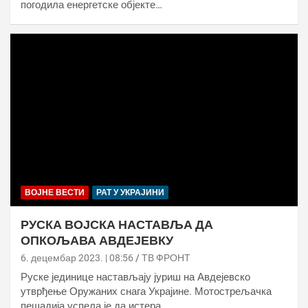
погодила енергетске објекте…
ВОЈНЕ ВЕСТИ
РАТ У УКРАЈИНИ
РУСКА ВОЈСКА НАСТАВЉА ДА
ОПКОЉАВА АВДЕЈЕВКУ
6. децембар 2023. | 08:56
ТВ ФРОНТ
Руске јединице настављају јуриш на Авдејевско
утврђење Оружаних снага Украјине. Мотострељачка
пешадија успела је да истера…