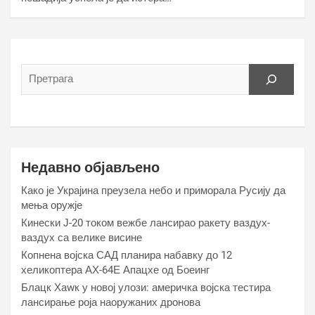
Недавно објављено
Како је Украјина преузела небо и приморала Русију да
мења оружје
Кинески Ј-20 током вежбе лансирао ракету ваздух-
ваздух са велике висине
Копнена војска САД планира набавку до 12
хеликоптера АХ-64Е Апацхе од Боеинг
Блацк Хаwк у новој улози: америчка војска тестира
лансирање роја наоружаних дронова