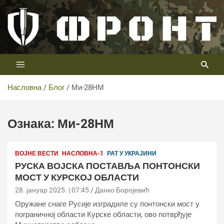
Скип
то
цонтент
Први војни канал у Србији
Телевизија ФРОНТ
Насловна
Блог
Ми-28НМ
Ознака:
Ми-28НМ
ВОЈНЕ ВЕСТИ
НАСЛОВНА-1
РАТ У УКРАЈИНИ
РУСКА ВОЈСКА ПОСТАВЉА ПОНТОНСКИ
МОСТ У КУРСКОЈ ОБЛАСТИ
28. јануар 2025. | 07:45
Данко Боројевић
Оружане снаге Русије изградиле су понтонски мост у
пограничној области Курске области, ово потврђује