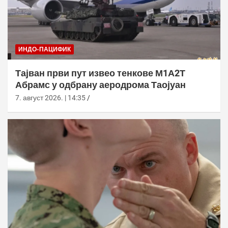
ИНДО-ПАЦИФИК
Тајван први пут извео тенкове М1А2Т
Абрамс у одбрану аеродрома Таојуан
7. август 2026. | 14:35