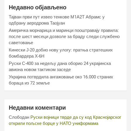
Недавно објављено
Тајван први пут извео тенкове М1А2Т Абрамс у
одбрану аеродрома Таојуан
Америчка морнарица и маринци пооштравају правила:
после шест месеци дозволе за браду следи службено
саветовање
Кинески Ј-20 добио нову улогу: пратња стратешких
бомбардера Х-6Н
Руски С-400 за недељу дана оборио 24 украјинска
авиона новом тактиком заседе
Украјина потврдила ангажовање око 16.000 страних
бораца из 72 земље
Недавни коментари
Слободан
Руски војници тврде да су код Краснојарског
открили пољске борце у НАТО униформама