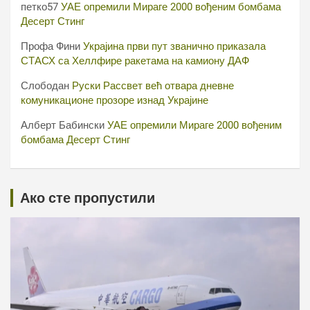
петко57
УАЕ опремили Мираге 2000 вођеним бомбама
Десерт Стинг
Профа Фини
Украјина први пут званично приказала
СТАСХ са Хеллфире ракетама на камиону ДАФ
Слободан
Руски Рассвет већ отвара дневне
комуникационе прозоре изнад Украјине
Алберт Бабински
УАЕ опремили Мираге 2000 вођеним
бомбама Десерт Стинг
Ако сте пропустили