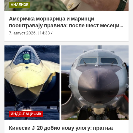
АНАЛИЗЕ
Америчка морнарица и маринци
пооштравају правила: после шест месеци
дозволе за браду следи службено
7. август 2026. | 14:33
саветовање
ИНДО-ПАЦИФИК
Кинески Ј-20 добио нову улогу: пратња