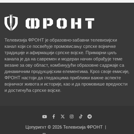
Телевизија ФРОНТ је образовно-забавни телевизијски
канал који се посвећује промовисању српске војничке
традиције и афирмацији српске војске. Примарни циљ
канала је да на савремен и модеран начин обрађује теме
везане за ову област, комбинујући образовне садржаје са
динамичним продукцијским елементима. Кроз своје емисије,
ФРОНТ настоји да гледаоцима приближи важне аспекте
војничког живота и историје, као и да промовише вредности
и достигнућа српске војске.
Цопyригхт © 2026
Телевизија ФРОНТ