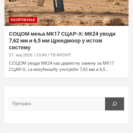
НАОРУЖАЊЕ
СОЦОМ мења МК17 СЦАР-Х: МК24 уводи
7,62 мм и 6,5 мм Цреедмоор у истом
систему
27. мај 2026. | 10:49
ТВ ФРОНТ
СОЦОМ уводи МК24 као директну замену за МК17
СЦАР-Х, са могућношћу употребе 7,62 мм и 6,5…