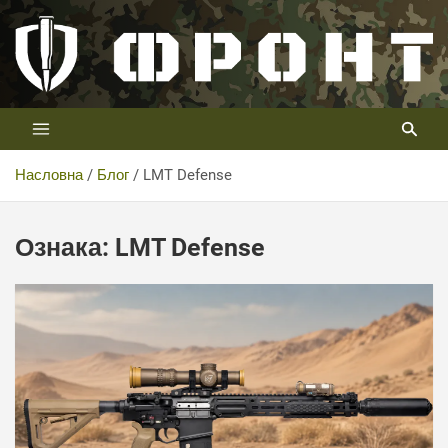
Скип
то
цонтент
Први војни канал у Србији
Телевизија ФРОНТ
Насловна
Блог
LMT Defense
Ознака:
LMT Defense