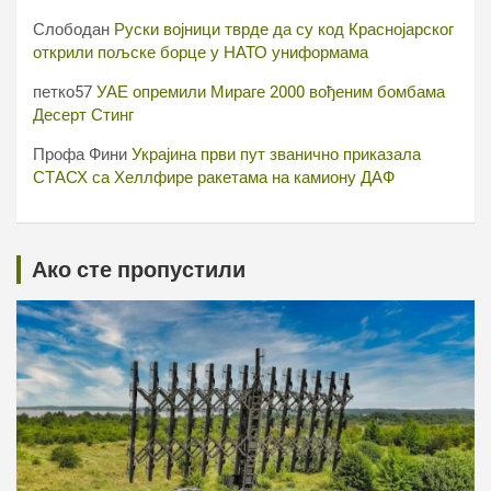
Слободан
Руски војници тврде да су код Краснојарског
открили пољске борце у НАТО униформама
петко57
УАЕ опремили Мираге 2000 вођеним бомбама
Десерт Стинг
Профа Фини
Украјина први пут званично приказала
СТАСХ са Хеллфире ракетама на камиону ДАФ
Ако сте пропустили