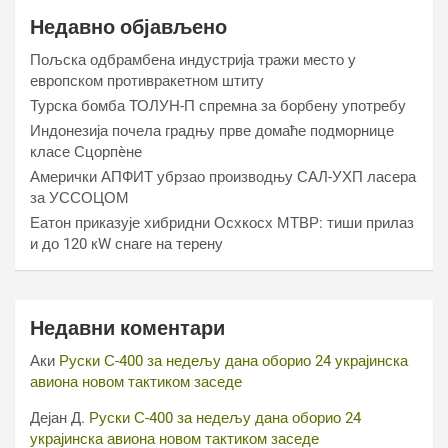
Недавно објављено
Пољска одбрамбена индустрија тражи место у
европском противракетном штиту
Турска бомба ТОЛУН-П спремна за борбену употребу
Индонезија почела градњу прве домаће подморнице
класе Сцорпèне
Амерички АПФИТ убрзао производњу САЛ-УХП ласера
за УССОЦОМ
Еатон приказује хибридни Осхкосх МТВР: тиши прилаз
и до 120 кW снаге на терену
Недавни коментари
Аки
Руски С-400 за недељу дана оборио 24 украјинска
авиона новом тактиком заседе
Дејан Д.
Руски С-400 за недељу дана оборио 24
украјинска авиона новом тактиком заседе