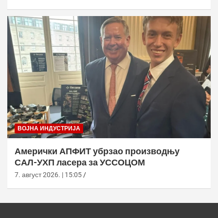
ВОЈНА ИНДУСТРИЈА
Амерички АПФИТ убрзао производњу
САЛ-УХП ласера за УССОЦОМ
7. август 2026. | 15:05