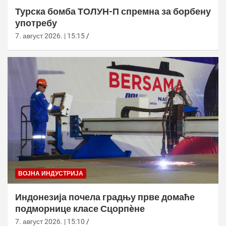
Турска бомба ТОЛУН-П спремна за борбену
употребу
7. август 2026. | 15:15
ВОЈНА ИНДУСТРИЈА
Индонезија почела градњу прве домаће
подморнице класе Сцорпèне
7. август 2026. | 15:10