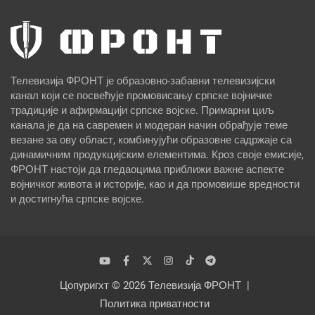
Телевизија ФРОНТ је образовно-забавни телевизијски
канал који се посвећује промовисању српске војничке
традиције и афирмацији српске војске. Примарни циљ
канала је да на савремен и модеран начин обрађује теме
везане за ову област, комбинујући образовне садржаје са
динамичним продукцијским елементима. Кроз своје емисије,
ФРОНТ настоји да гледаоцима приближи важне аспекте
војничког живота и историје, као и да промовише вредности
и достигнућа српске војске.
Цопyригхт © 2026
Телевизија ФРОНТ
Политика приватности