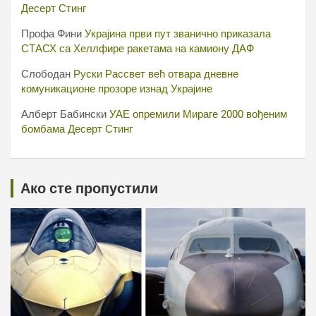
Десерт Стинг
Профа Фини
Украјина први пут званично приказала
СТАСХ са Хеллфире ракетама на камиону ДАФ
Слободан
Руски Рассвет већ отвара дневне
комуникационе прозоре изнад Украјине
Алберт Бабински
УАЕ опремили Мираге 2000 вођеним
бомбама Десерт Стинг
Ако сте пропустили