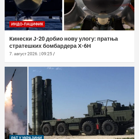
ИНДО-ПАЦИФИК
Кинески Ј-20 добио нову улогу: пратња
стратешких бомбардера Х-6Н
7. август 2026. | 09:25
РАТ У УКРАЈИНИ