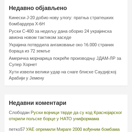
Недавно објављено
Кинески Ј-20 добио нову улогу: пратња стратешких
бомбардера Х-6Н
Руски С-400 за недељу дана оборио 24 украјинска
авиона новом тактиком заседе
Украјина потврдила ангажовање око 16.000 страних
бораца из 72 земље
Америчка морнарица покреће производњу ЈДАМ-ЛР за
Супер Хорнет
Хути извели велики удар на снаге блиске Саудијској
Арабији у Јемену
Недавни коментари
Слободан
Руски војници тврде да су код Краснојарског
открили пољске борце у НАТО униформама
петко57
УАЕ опремили Мираге 2000 вођеним бомбама