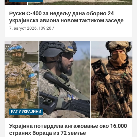
Руски С-400 за недељу дана оборио 24
украјинска авиона новом тактиком заседе
7. август 2026. | 09:20
РАТ У УКРАЈИНИ
Украјина потврдила ангажовање око 16.000
страних бораца из 72 земље