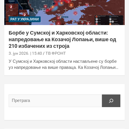
РАТ У УКРАЈИНИ
Борбе у Сумској и Харковској области:
напредовање ка Козачој Лопањи, више од
210 избачених из строја
3. јун 2026. | 15:40
ТВ ФРОНТ
У Сумској и Харковској области настављене су борбе
уз напредовање на више праваца. Ка Козачој Лопањи…