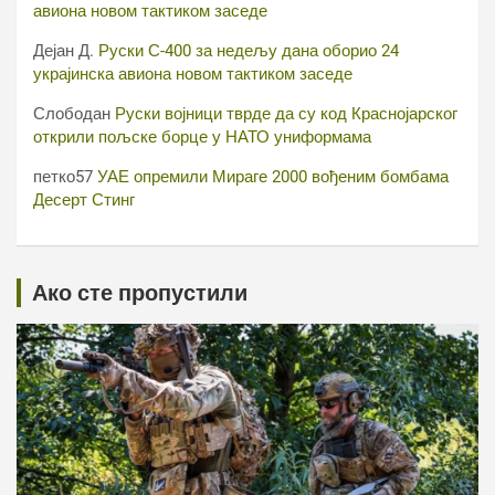
авиона новом тактиком заседе
Дејан Д.
Руски С-400 за недељу дана оборио 24
украјинска авиона новом тактиком заседе
Слободан
Руски војници тврде да су код Краснојарског
открили пољске борце у НАТО униформама
петко57
УАЕ опремили Мираге 2000 вођеним бомбама
Десерт Стинг
Ако сте пропустили