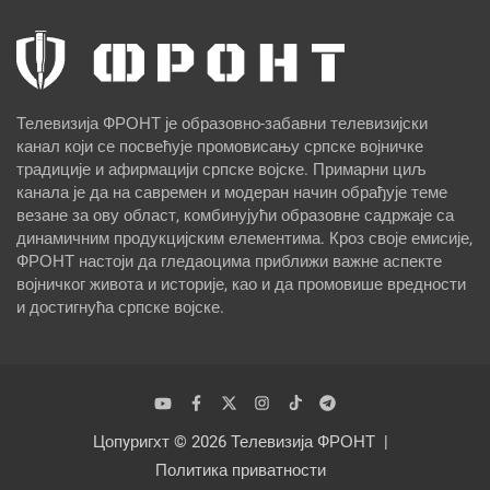
Телевизија ФРОНТ је образовно-забавни телевизијски
канал који се посвећује промовисању српске војничке
традиције и афирмацији српске војске. Примарни циљ
канала је да на савремен и модеран начин обрађује теме
везане за ову област, комбинујући образовне садржаје са
динамичним продукцијским елементима. Кроз своје емисије,
ФРОНТ настоји да гледаоцима приближи важне аспекте
војничког живота и историје, као и да промовише вредности
и достигнућа српске војске.
Цопyригхт © 2026
Телевизија ФРОНТ
Политика приватности