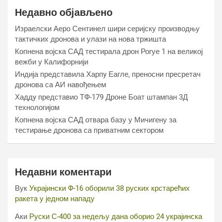
Недавно објављено
Израелски Аеро Сентинел шири серијску производњу
тактичких дронова и улази на нова тржишта
Копнена војска САД тестирала дрон Рогуе 1 на великој
вежби у Калифорнији
Индија представила Харпy Еагле, преносни пресретач
дронова са АИ навођењем
Хаддy представио ТФ-179 Дроне Боат штампан 3Д
технологијом
Копнена војска САД отвара базу у Мичигену за
тестирање дронова са приватним сектором
Недавни коментари
Вук
Украјински Ф-16 оборили 38 руских крстарећих
ракета у једном нападу
Аки
Руски С-400 за недељу дана оборио 24 украјинска