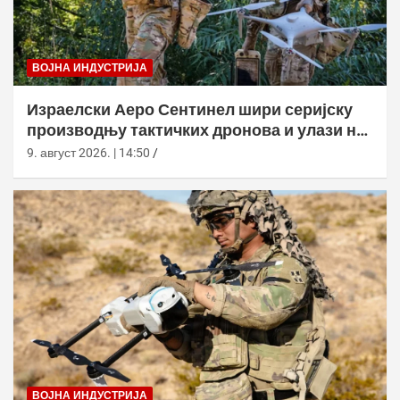
ВОЈНА ИНДУСТРИЈА
Израелски Аеро Сентинел шири серијску
производњу тактичких дронова и улази на
нова тржишта
9. август 2026. | 14:50
ВОЈНА ИНДУСТРИЈА