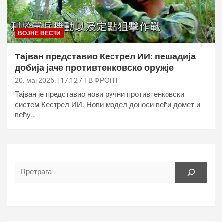
ВОЈНЕ ВЕСТИ
Тајван представио Кестрел ИИ: пешадија
добија јаче противтенковско оружје
20. мај 2026. | 17:12
ТВ ФРОНТ
Тајван је представио нови ручни противтенковски
систем Кестрел ИИ. Нови модел доноси већи домет и
већу…