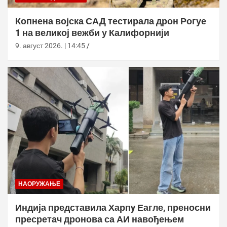
Копнена војска САД тестирала дрон Рогуе
1 на великој вежби у Калифорнији
9. август 2026. | 14:45
НАОРУЖАЊЕ
Индија представила Харпy Еагле, преносни
пресретач дронова са АИ навођењем