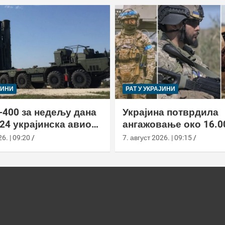
ЈИНИ
РАТ У УКРАЈИНИ
-400 за недељу дана
Украјина потврдила
24 украјинска авиона
ангажовање око 16.0
актиком заседе
страних бораца из 7
6. | 09:20
7. август 2026. | 09:15