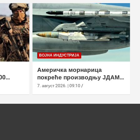
ВОЈНА ИНДУСТРИЈА
Америчка морнарица
00
покреће производњу ЈДАМ-
2 земље
ЛР за Супер Хорнет
7. август 2026. | 09:10