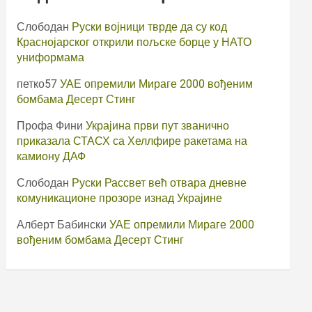
Слободан
Руски војници тврде да су код
Краснојарског открили пољске борце у НАТО
униформама
петко57
УАЕ опремили Мираге 2000 вођеним
бомбама Десерт Стинг
Профа Фини
Украјина први пут званично
приказала СТАСХ са Хеллфире ракетама на
камиону ДАФ
Слободан
Руски Рассвет већ отвара дневне
комуникационе прозоре изнад Украјине
Алберт Бабински
УАЕ опремили Мираге 2000
вођеним бомбама Десерт Стинг