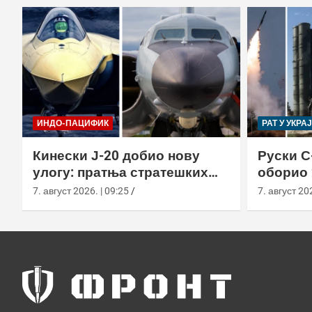
ИНДО-ПАЦИФИК
РАТ У УКРА
Кинески Ј-20 добио нову
Руски С
улогу: пратња стратешких
оборио 
бомбардера Х-6Н
новом т
7. август 2026. | 09:25
7. август 202