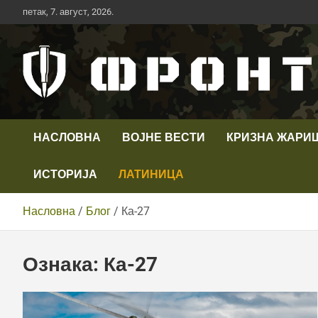
Скип
петак, 7. август, 2026.
то
цонтент
Први војни канал у Србији
Телевизија ФРОНТ
НАСЛОВНА
ВОЈНЕ ВЕСТИ
КРИЗНА ЖАРИ
ИСТОРИЈА
ЛАТИНИЦА
Насловна
Блог
Ка-27
Ознака:
Ка-27