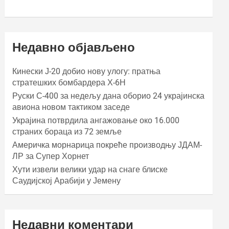
Недавно објављено
Кинески Ј-20 добио нову улогу: пратња
стратешких бомбардера Х-6Н
Руски С-400 за недељу дана оборио 24 украјинска
авиона новом тактиком заседе
Украјина потврдила ангажовање око 16.000
страних бораца из 72 земље
Америчка морнарица покреће производњу ЈДАМ-
ЛР за Супер Хорнет
Хути извели велики удар на снаге блиске
Саудијској Арабији у Јемену
Недавни коментари