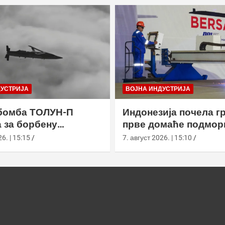
ДУСТРИЈА
ВОЈНА ИНДУСТРИЈА
бомба ТОЛУН-П
Индонезија почела г
 за борбену
прве домаће подмор
у
класе Сцорпèне
6. | 15:15
7. август 2026. | 15:10