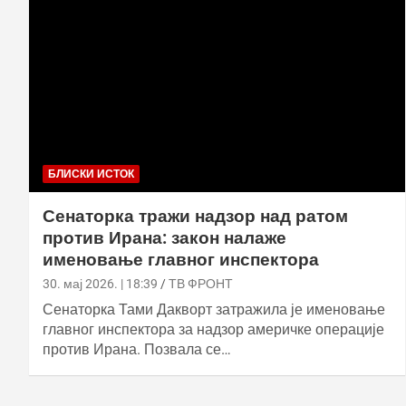
БЛИСКИ ИСТОК
Сенаторка тражи надзор над ратом
против Ирана: закон налаже
именовање главног инспектора
30. мај 2026. | 18:39
ТВ ФРОНТ
Сенаторка Тами Дакворт затражила је именовање
главног инспектора за надзор америчке операције
против Ирана. Позвала се…