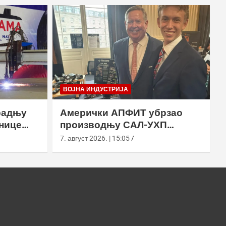
ВОЈНА ИНДУСТРИЈА
радњу
Амерички АПФИТ убрзао
нице
производњу САЛ-УХП
ласера за УССОЦОМ
7. август 2026. | 15:05