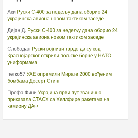
Аки
Руски С-400 за недељу дана оборио 24
украјинска авиона новом тактиком заседе
Дејан Д.
Руски С-400 за недељу дана оборио 24
украјинска авиона новом тактиком заседе
Слободан
Руски војници тврде да су код
Краснојарског открили пољске борце у НАТО
униформама
петко57
УАЕ опремили Мираге 2000 вођеним
бомбама Десерт Стинг
Профа Фини
Украјина први пут званично
приказала СТАСХ са Хеллфире ракетама на
камиону ДАФ