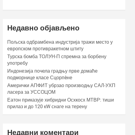
Недавно објављено
Пољска одбрамбена индустрија тражи место у
европском противракетном штиту
Турска бомба ТОЛУН-П спремна за борбену
употребу
Индонезија почела градњу прве домаће
подморнице класе Сцорпèне
Амерички АПФИТ убрзао производњу САЛ-УХП
ласера за УССОЦОМ
Еатон приказује хибридни Осхкосх МТВР: тиши
прилаз и до 120 кW снаге на терену
Недавни коментари