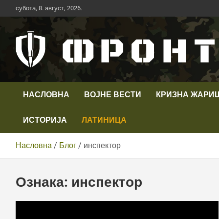
Скип
субота, 8. август, 2026.
то
цонтент
Први војни канал у Србији
Телевизија ФРОНТ
НАСЛОВНА
ВОЈНЕ ВЕСТИ
КРИЗНА ЖАРИ
ИСТОРИЈА
ЛАТИНИЦА
Насловна
Блог
инспектор
Ознака:
инспектор