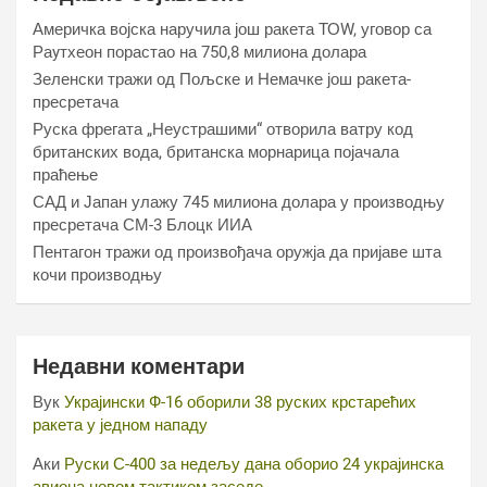
Америчка војска наручила још ракета ТОW, уговор са
Раyтхеон порастао на 750,8 милиона долара
Зеленски тражи од Пољске и Немачке још ракета-
пресретача
Руска фрегата „Неустрашими“ отворила ватру код
британских вода, британска морнарица појачала
праћење
САД и Јапан улажу 745 милиона долара у производњу
пресретача СМ-3 Блоцк ИИА
Пентагон тражи од произвођача оружја да пријаве шта
кочи производњу
Недавни коментари
Вук
Украјински Ф-16 оборили 38 руских крстарећих
ракета у једном нападу
Аки
Руски С-400 за недељу дана оборио 24 украјинска
авиона новом тактиком заседе