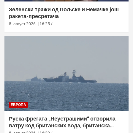
Зеленски тражи од Пољске и Немачке још
ракета-пресретача
8. август 2026. | 16:25
ЕВРОПА
Руска фрегата „Неустрашими“ отворила
ватру код британских вода, британска
морнарица појачала праћење
8. август 2026. | 16:20