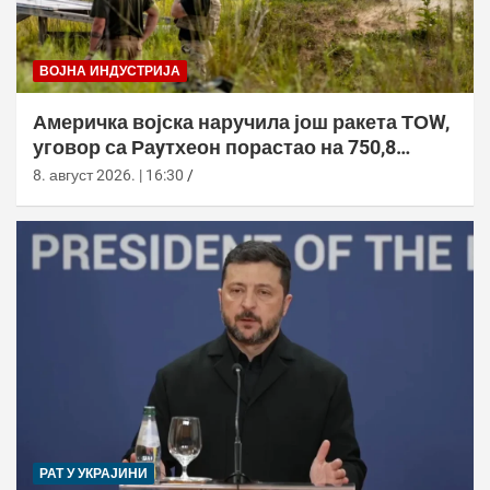
ВОЈНА ИНДУСТРИЈА
Америчка војска наручила још ракета ТОW,
уговор са Раyтхеон порастао на 750,8
милиона долара
8. август 2026. | 16:30
РАТ У УКРАЈИНИ