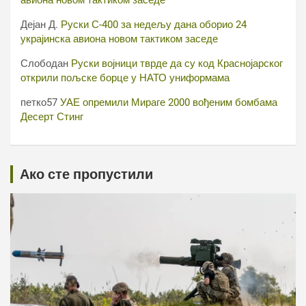
Дејан Д.
Руски С-400 за недељу дана оборио 24
украјинска авиона новом тактиком заседе
Слободан
Руски војници тврде да су код Краснојарског
открили пољске борце у НАТО униформама
петко57
УАЕ опремили Мираге 2000 вођеним бомбама
Десерт Стинг
Ако сте пропустили