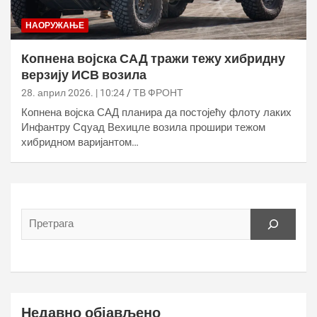
НАОРУЖАЊЕ
Копнена војска САД тражи тежу хибридну
верзију ИСВ возила
28. април 2026. | 10:24
ТВ ФРОНТ
Копнена војска САД планира да постојећу флоту лаких
Инфантрy Сqуад Вехицле возила прошири тежом
хибридном варијантом…
Недавно објављено