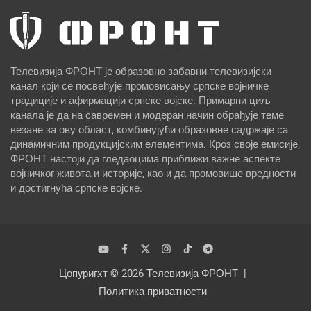
Телевизија ФРОНТ је образовно-забавни телевизијски
канал који се посвећује промовисању српске војничке
традиције и афирмацији српске војске. Примарни циљ
канала је да на савремен и модеран начин обрађује теме
везане за ову област, комбинујући образовне садржаје са
динамичним продукцијским елементима. Кроз своје емисије,
ФРОНТ настоји да гледаоцима приближи важне аспекте
војничког живота и историје, као и да промовише вредности
и достигнућа српске војске.
Цопyригхт © 2026
Телевизија ФРОНТ
Политика приватности