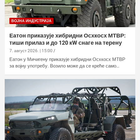
ВОЈНА ИНДУСТРИЈА
Еатон приказује хибридни Осхкосх МТВР:
тиши прилаз и до 120 кW снаге на терену
7. август 2026. | 15:00
Еатон у Мичигену приказује хибридни Осхкосх МТВР
за војну употребу. Возило може да се креће само…