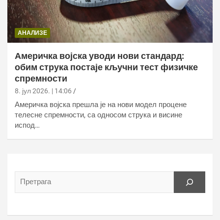
АНАЛИЗЕ
Америчка војска уводи нови стандард:
обим струка постаје кључни тест физичке
спремности
8. јул 2026. | 14:06
Америчка војска прешла је на нови модел процене
телесне спремности, са односом струка и висине
испод…