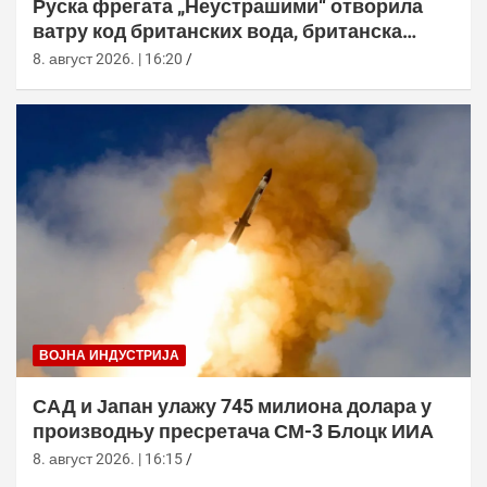
Руска фрегата „Неустрашими“ отворила
ватру код британских вода, британска
морнарица појачала праћење
8. август 2026. | 16:20
ВОЈНА ИНДУСТРИЈА
САД и Јапан улажу 745 милиона долара у
производњу пресретача СМ-3 Блоцк ИИА
8. август 2026. | 16:15