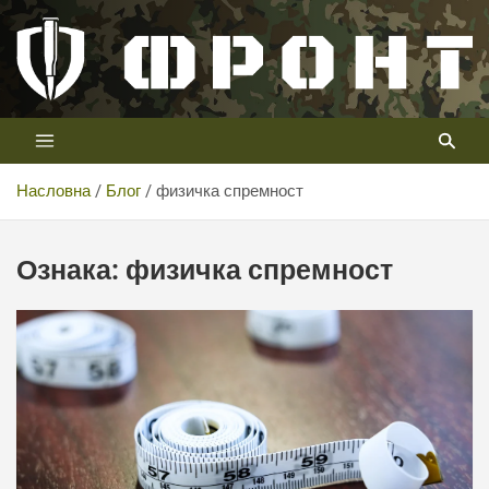
Скип
то
цонтент
Први војни канал у Србији
Телевизија ФРОНТ
Насловна
Блог
физичка спремност
Ознака:
физичка спремност