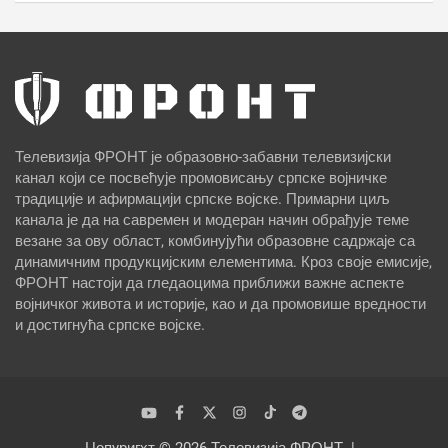
Телевизија ФРОНТ је образовно-забавни телевизијски
канал који се посвећује промовисању српске војничке
традиције и афирмацији српске војске. Примарни циљ
канала је да на савремен и модеран начин обрађује теме
везане за ову област, комбинујући образовне садржаје са
динамичним продукцијским елементима. Кроз своје емисије,
ФРОНТ настоји да гледаоцима приближи важне аспекте
војничког живота и историје, као и да промовише вредности
и достигнућа српске војске.
Цопyригхт © 2026
Телевизија ФРОНТ