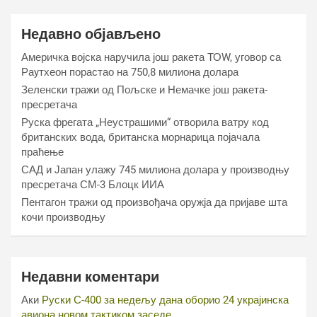
Недавно објављено
Америчка војска наручила још ракета ТОW, уговор са
Раyтхеон порастао на 750,8 милиона долара
Зеленски тражи од Пољске и Немачке још ракета-
пресретача
Руска фрегата „Неустрашими“ отворила ватру код
британских вода, британска морнарица појачала
праћење
САД и Јапан улажу 745 милиона долара у производњу
пресретача СМ-3 Блоцк ИИА
Пентагон тражи од произвођача оружја да пријаве шта
кочи производњу
Недавни коментари
Аки
Руски С-400 за недељу дана оборио 24 украјинска
авиона новом тактиком заседе