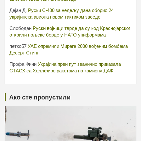
Дејан Д.
Руски С-400 за недељу дана оборио 24
украјинска авиона новом тактиком заседе
Слободан
Руски војници тврде да су код Краснојарског
открили пољске борце у НАТО униформама
петко57
УАЕ опремили Мираге 2000 вођеним бомбама
Десерт Стинг
Профа Фини
Украјина први пут званично приказала
СТАСХ са Хеллфире ракетама на камиону ДАФ
Ако сте пропустили