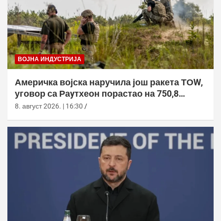
ВОЈНА ИНДУСТРИЈА
Америчка војска наручила још ракета ТОW,
уговор са Раyтхеон порастао на 750,8
милиона долара
8. август 2026. | 16:30