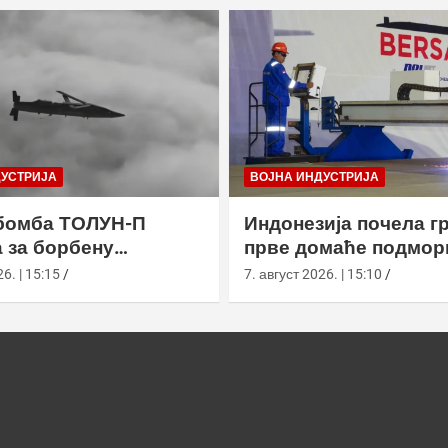
ДУСТРИЈА
ВОЈНА ИНДУСТРИЈА
бомба ТОЛУН-П
Индонезија почела г
 за борбену
прве домаће подмор
у
класе Сцорпèне
6. | 15:15
7. август 2026. | 15:10