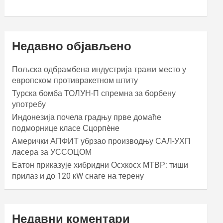
Недавно објављено
Пољска одбрамбена индустрија тражи место у
европском противракетном штиту
Турска бомба ТОЛУН-П спремна за борбену
употребу
Индонезија почела градњу прве домаће
подморнице класе Сцорпèне
Амерички АПФИТ убрзао производњу САЛ-УХП
ласера за УССОЦОМ
Еатон приказује хибридни Осхкосх МТВР: тиши
прилаз и до 120 кW снаге на терену
Недавни коментари