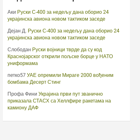
Аки
Руски С-400 за недељу дана оборио 24
украјинска авиона новом тактиком заседе
Дејан Д.
Руски С-400 за недељу дана оборио 24
украјинска авиона новом тактиком заседе
Слободан
Руски војници тврде да су код
Краснојарског открили пољске борце у НАТО
униформама
петко57
УАЕ опремили Мираге 2000 вођеним
бомбама Десерт Стинг
Профа Фини
Украјина први пут званично
приказала СТАСХ са Хеллфире ракетама на
камиону ДАФ