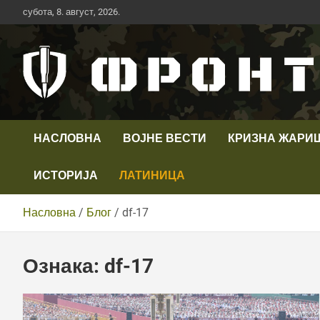
Скип
субота, 8. август, 2026.
то
цонтент
Први војни канал у Србији
Телевизија ФРОНТ
НАСЛОВНА
ВОЈНЕ ВЕСТИ
КРИЗНА ЖАРИ
ИСТОРИЈА
ЛАТИНИЦА
Насловна
Блог
df-17
Ознака:
df-17