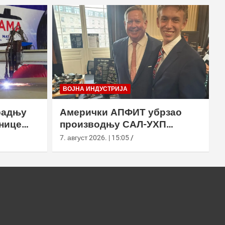
ВОЈНА ИНДУСТРИЈА
радњу
Амерички АПФИТ убрзао
нице
производњу САЛ-УХП
ласера за УССОЦОМ
7. август 2026. | 15:05