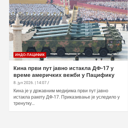
ИНДО-ПАЦИФИК
Кина први пут јавно истакла ДФ-17 у
време америчких вежби у Пацифику
8. јул 2026. | 14:07
Кина је у државним медијима први пут јавно
истакла ракету ДФ-17. Приказивање је уследило у
тренутку…