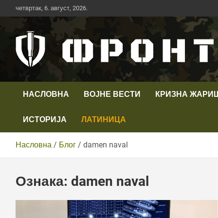
Скип
четвртак, 6. август, 2026.
то
цонтент
Први војни канал у Србији
Телевизија ФРОНТ
НАСЛОВНА
ВОЈНЕ ВЕСТИ
КРИЗНА ЖАРИ
ИСТОРИЈА
ЛАТИНИЦА
Насловна
Блог
damen naval
Ознака:
damen naval