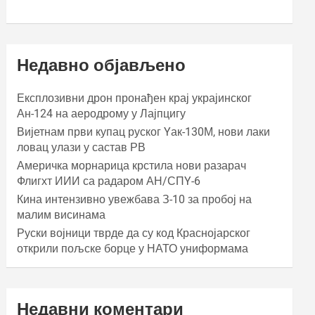
Недавно објављено
Експлозивни дрон пронађен крај украјинског
Ан-124 на аеродрому у Лајпцигу
Вијетнам први купац руског Yак-130М, нови лаки
ловац улази у састав РВ
Америчка морнарица крстила нови разарач
Флигхт ИИИ са радаром АН/СПY-6
Кина интензивно увежбава З-10 за пробој на
малим висинама
Руски војници тврде да су код Краснојарског
открили пољске борце у НАТО униформама
Недавни коментари