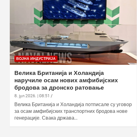
ВОЈНА ИНДУСТРИЈА
Велика Британија и Холандија
наручиле осам нових амфибијских
бродова за дронско ратовање
8. јул 2026. | 08:51
Велика Британија и Холандија потписале су уговор
за осам амфибијских транспортних бродова нове
генерације. Свака држава…