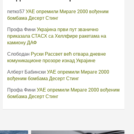
петко57
УАЕ опремили Мираге 2000 вођеним
бомбама Десерт Стинг
Профа Фини
Украјина први пут званично
приказала СТАСХ са Хеллфире ракетама на
камиону ДАФ
Слободан
Руски Рассвет већ отвара дневне
комуникационе прозоре изнад Украјине
Алберт Бабински
УАЕ опремили Мираге 2000
вођеним бомбама Десерт Стинг
Профа Фини
УАЕ опремили Мираге 2000 вођеним
бомбама Десерт Стинг