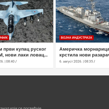
ИФИК
ВОЈНА ИНДУСТРИЈА
м први купац руског
Америчка морнариц
М, нови лаки ловац
крстила нови разара
 састав РВ
Флигхт ИИИ са рада
6. | 08:40
6. август 2026. | 08:35
СПY-6
анал који се посвећује