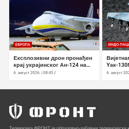
ЕВРОПА
ИНДО-ПАЦ
Експлозивни дрон пронађен
Вијетна
крај украјинског Ан-124 на
Yак-130
аеродрому у Лајпцигу
улази у
6. август 2026. | 08:45
6. август 202
Телевизија ФРОНТ је образовно-забавни телевизијски к