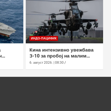
ИНДО-ПАЦИФИК
а
Кина интензивно увежбава
ч
З-10 за пробој на малим
ром АН/
висинама
6. август 2026. | 08:30