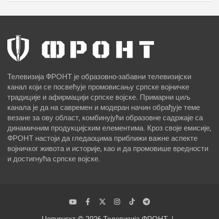
Телевизија ФРОНТ је образовно-забавни телевизијски
канал који се посвећује промовисању српске војничке
традиције и афирмацији српске војске. Примарни циљ
канала је да на савремен и модеран начин обрађује теме
везане за ову област, комбинујући образовне садржаје са
динамичним продукцијским елементима. Кроз своје емисије,
ФРОНТ настоји да гледаоцима приближи важне аспекте
војничког живота и историје, као и да промовише вредности
и достигнућа српске војске.
Цопyригхт © 2026
Телевизија ФРОНТ