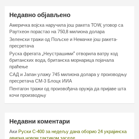
Недавно објављено
Америчка војска наручила још ракета ТОW, уговор са
Раyтхеон порастао на 750,8 милиона долара
Зеленски тражи од Пољске и Немачке још ракета-
пресретача
Руска фрегата „Неустрашими“ отворила ватру код
британских вода, британска морнарица појачала
праћење
САД и Јапан улажу 745 милиона долара у производњу
пресретача СМ-3 Блоцк ИИА
Пентагон тражи од произвођача оружја да пријаве шта
кочи производњу
Недавни коментари
Аки
Руски С-400 за недељу дана оборио 24 украјинска
авиона новом тактиком заседе