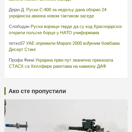
Дејан Д.
Руски С-400 за недељу дана оборио 24
украјинска авиона новом тактиком заседе
Слободан
Руски војници тврде да су код Краснојарског
открили пољске борце у НАТО униформама
петко57
УАЕ опремили Мираге 2000 вођеним бомбама
Десерт Стинг
Профа Фини
Украјина први пут званично приказала
СТАСХ са Хеллфире ракетама на камиону ДАФ
Ако сте пропустили