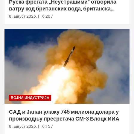
Руска фрегата „Неустрашими“ отворила
ватру код британских вода, британска
морнарица појачала праћење
8. август 2026. | 16:20
ВОЈНА ИНДУСТРИЈА
САД и Јапан улажу 745 милиона долара у
производњу пресретача СМ-3 Блоцк ИИА
8. август 2026. | 16:15