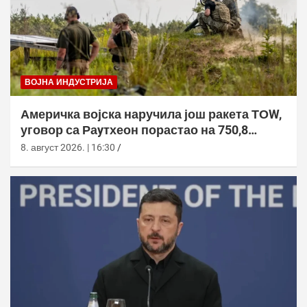
ВОЈНА ИНДУСТРИЈА
Америчка војска наручила још ракета ТОW,
уговор са Раyтхеон порастао на 750,8
милиона долара
8. август 2026. | 16:30