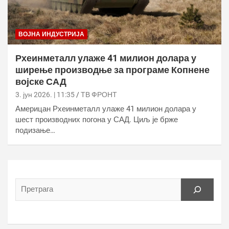
ВОЈНА ИНДУСТРИЈА
Рхеинметалл улаже 41 милион долара у
ширење производње за програме Копнене
војске САД
3. јун 2026. | 11:35
ТВ ФРОНТ
Америцан Рхеинметалл улаже 41 милион долара у
шест производних погона у САД. Циљ је брже
подизање…