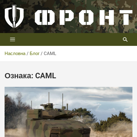
Скип
то
цонтент
Први војни канал у Србији
Телевизија ФРОНТ
Насловна
Блог
CAML
Ознака:
CAML